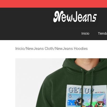
NewJeans Store - Official NewJeans Merchandise Sho
Inicio
Tiend
Inicio
/
NewJeans Cloth
/
NewJeans Hoodies