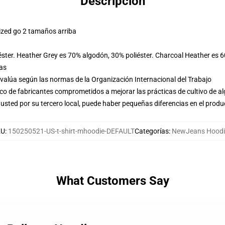
Descripción
ized go 2 tamaños arriba
éster. Heather Grey es 70% algodón, 30% poliéster. Charcoal Heather es 
las
evalúa según las normas de la Organización Internacional del Trabajo
o de fabricantes comprometidos a mejorar las prácticas de cultivo de al
usted por su tercero local, puede haber pequeñas diferencias en el produ
KU
:
150250521-US-t-shirt-mhoodie-DEFAULT
Categorías
:
NewJeans Hoodi
What Customers Say