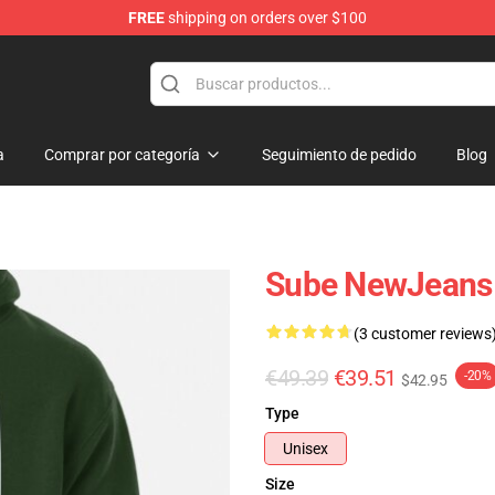
FREE
shipping on orders over $100
p
a
Comprar por categoría
Seguimiento de pedido
Blog
Sube NewJeans 
(3 customer reviews
€49.39
€39.51
-20%
$42.95
Type
Unisex
Size