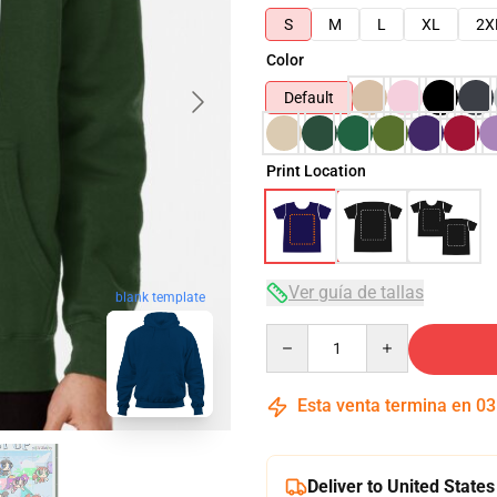
S
M
L
XL
2X
Color
Default
Print Location
Ver guía de tallas
blank template
Quantity
Esta venta termina en
03
Deliver to United States