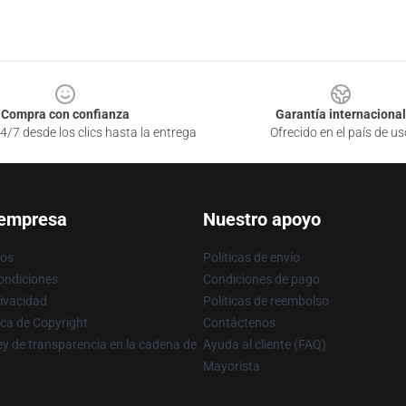
Compra con confianza
Garantía internacional
4/7 desde los clics hasta la entrega
Ofrecido en el país de us
 empresa
Nuestro apoyo
ros
Políticas de envío
ondiciones
Condiciones de pago
rivacidad
Políticas de reembolso
ica de Copyright
Contáctenos
y de transparencia en la cadena de
Ayuda al cliente (FAQ)
Mayorista