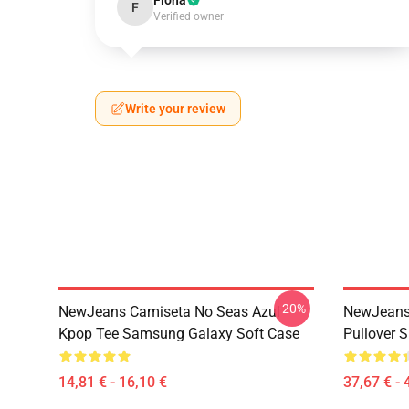
Fiona
F
Verified owner
Write your review
-20%
NewJeans Camiseta No Seas Azul
NewJeans
Kpop Tee Samsung Galaxy Soft Case
Pullover 
14,81 € - 16,10 €
37,67 € - 