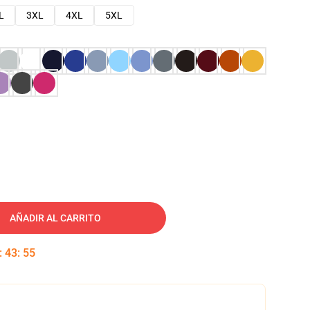
L
3XL
4XL
5XL
AÑADIR AL CARRITO
:
43
:
54