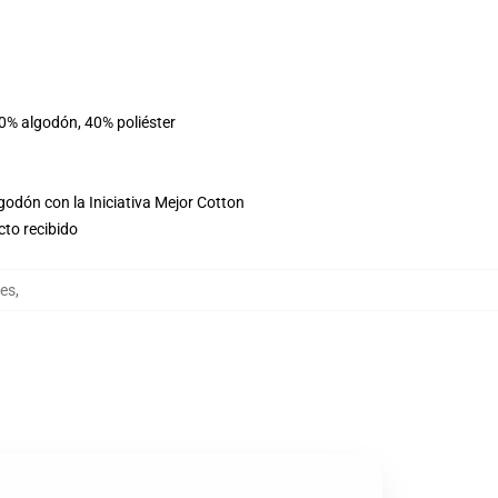
60% algodón, 40% poliéster
godón con la Iniciativa Mejor Cotton
cto recibido
es
,