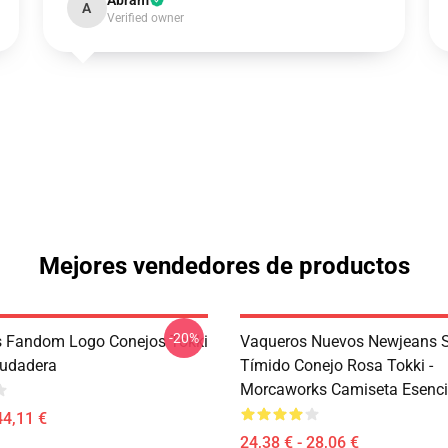
Abram
A
Verified owner
Mejores vendedores de productos
-20%
 Fandom Logo Conejos Tokki
Vaqueros Nuevos Newjeans 
Sudadera
Tímido Conejo Rosa Tokki -
Morcaworks Camiseta Esenci
44,11 €
24,38 € - 28,06 €