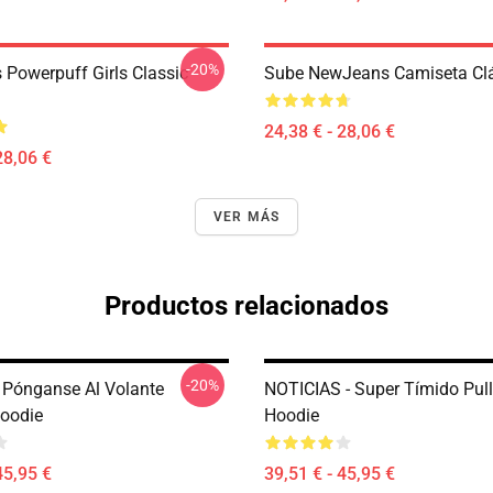
-20%
Powerpuff Girls Classic
Sube NewJeans Camiseta Cl
24,38 € - 28,06 €
28,06 €
VER MÁS
Productos relacionados
-20%
Pónganse Al Volante
NOTICIAS - Super Tímido Pul
Hoodie
Hoodie
45,95 €
39,51 € - 45,95 €