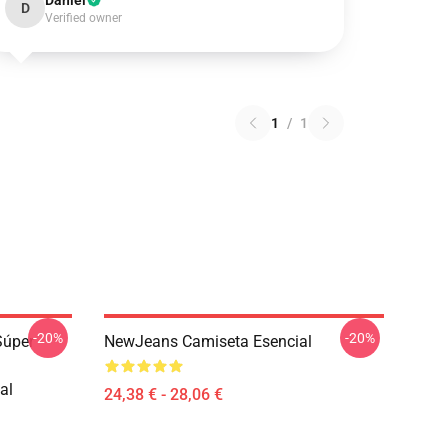
Daniel
D
Verified owner
1
/
1
-20%
-20%
Súper
NewJeans Camiseta Esencial
al
24,38 € - 28,06 €