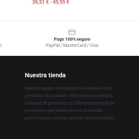
39,51 € - 45,95 €
Pago 100% seguro
o
PayPal / MasterCard / Visa
Nuestra tienda
Nuestro equipo de expertos ha diseñado cada
producto con cuidado. Ofrecemos una amplia
variedad de productos en diferentes puntos de
precio para que pueda encontrar el estilo
perfecto para mostrar su estilo único cotidiano.