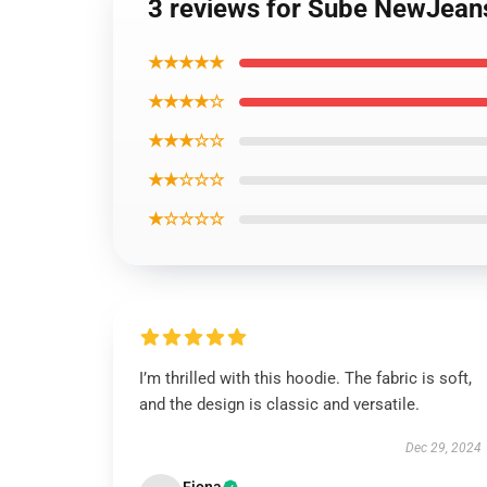
3 reviews for Sube NewJean
★★★★★
★★★★☆
★★★☆☆
★★☆☆☆
★☆☆☆☆
I’m thrilled with this hoodie. The fabric is soft,
and the design is classic and versatile.
Dec 29, 2024