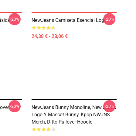
-20%
-20%
ásica
NewJeans Camiseta Esencial Logo
24,38 € - 28,06 €
-20%
-20%
lover
NewJeans Bunny Monoline, New Jeans
Logo Y Mascot Bunny, Kpop NWJNS
Merch, Ditto Pullover Hoodie