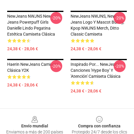
NewJeans NWJNS New
NewJeans NWJNS, New
-20%
-20%
Jeans Powerpuff Girls
Jeans Logo Y Mascot Bunny,
Danielle Lindo Pegatina
Kpop NWJNS Merch, Ditto
Estética Camiseta Clásica
Classic Camiseta
24,38 € - 28,06 €
24,38 € - 28,06 €
Haerin NewJeans Camiseta
Inspirado Por... NewJeans
-20%
-20%
Clásica Y2K
Canciones 'Hype Boy' Y
'Atención' Camiseta Clásica
24,38 € - 28,06 €
24,38 € - 28,06 €
Footer
Envío mundial
Compra con confianza
Enviamos a más de 200 países
Protegido 24/7 desde los clics