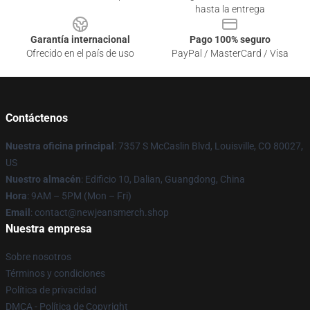
hasta la entrega
Garantía internacional
Pago 100% seguro
Ofrecido en el país de uso
PayPal / MasterCard / Visa
Contáctenos
Nuestra oficina principal
: 7357 S McCaslin Blvd, Louisville, CO 80027,
US
Nuestro almacén
: Edificio 10, Dalian, Guangdong, China
Hora
: 9AM – 5PM (Mon – Fri)
Email
: contact@newjeansmerch.shop
Nuestra empresa
Sobre nosotros
Términos y condiciones
Política de privacidad
DMCA - Política de Copyright