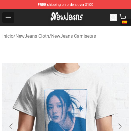
FREE
shipping on orders over $100
NewJeans Store - Official NewJeans Merchandise Shop
Open menu
Inicio
/
NewJeans Cloth
/
NewJeans Camisetas