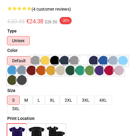
(4 customer reviews)
€30.48
€24.38
-20%
$26.50
Type
Unisex
Color
Default
Size
S
M
L
XL
2XL
3XL
4XL
5XL
Print Location