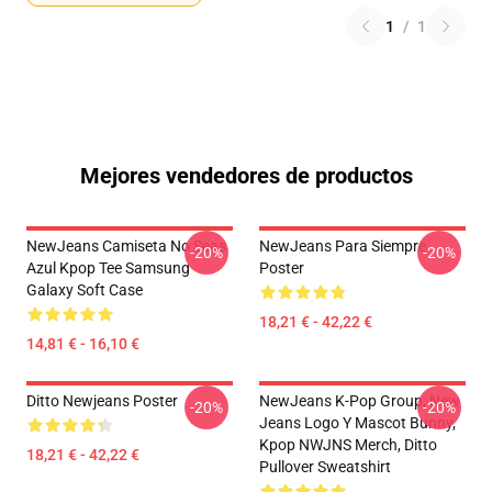
1
/
1
Mejores vendedores de productos
NewJeans Camiseta No Seas
NewJeans Para Siempre
-20%
-20%
Azul Kpop Tee Samsung
Poster
Galaxy Soft Case
18,21 € - 42,22 €
14,81 € - 16,10 €
Ditto Newjeans Poster
NewJeans K-Pop Group, New
-20%
-20%
Jeans Logo Y Mascot Bunny,
Kpop NWJNS Merch, Ditto
18,21 € - 42,22 €
Pullover Sweatshirt