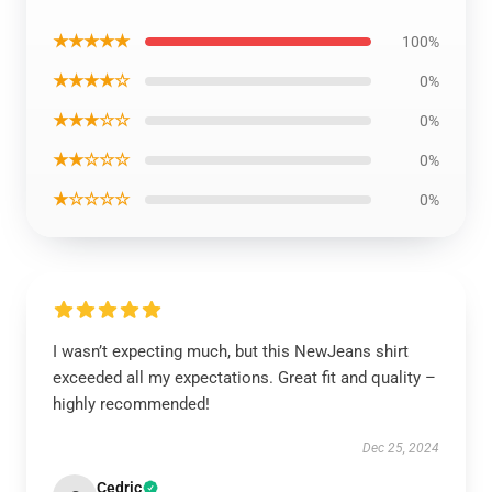
★★★★★
100%
★★★★☆
0%
★★★☆☆
0%
★★☆☆☆
0%
★☆☆☆☆
0%
I wasn’t expecting much, but this NewJeans shirt
exceeded all my expectations. Great fit and quality –
highly recommended!
Dec 25, 2024
Cedric