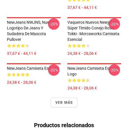
37,67 € - 44,11 €
NewJeans NWJNS, Nuevo
Vaqueros Nuevos Newjeans
-20%
-20%
Logotipo De Jeans Y
Súper Tímido Conejo Rosa
Sudadera De Mascota
Tokki - Morcaworks Camiseta
Pullover
Esencial
37,67 € - 44,11 €
24,38 € - 28,06 €
NewJeans Camiseta Esencial
NewJeans Camiseta Esencial
-20%
-20%
Logo
24,38 € - 28,06 €
24,38 € - 28,06 €
VER MÁS
Productos relacionados