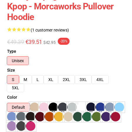
Kpop - Morcaworks Pullover
Hoodie
(1 customer reviews)
€49.39
€39.51
-20%
$42.95
Type
Unisex
Size
S
M
L
XL
2XL
3XL
4XL
5XL
Color
Default