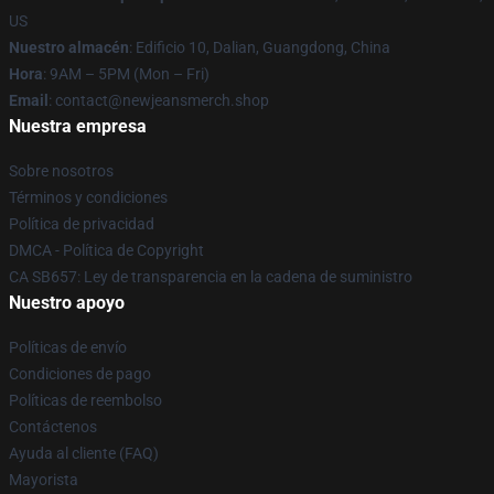
US
Nuestro almacén
: Edificio 10, Dalian, Guangdong, China
Hora
: 9AM – 5PM (Mon – Fri)
Email
: contact@newjeansmerch.shop
Nuestra empresa
Sobre nosotros
Términos y condiciones
Política de privacidad
DMCA - Política de Copyright
CA SB657: Ley de transparencia en la cadena de suministro
Nuestro apoyo
Políticas de envío
Condiciones de pago
Políticas de reembolso
Contáctenos
Ayuda al cliente (FAQ)
Mayorista