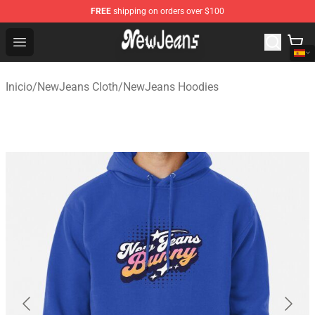
FREE
shipping on orders over $100
NewJeans Store - Official NewJeans Merchandise Shop
Open menu
Inicio
/
NewJeans Cloth
/
NewJeans Hoodies