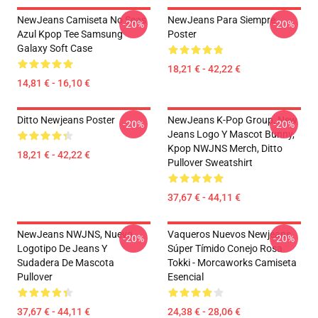
NewJeans Camiseta No Seas
NewJeans Para Siempre
-20%
-20%
Azul Kpop Tee Samsung
Poster
Galaxy Soft Case
18,21 € - 42,22 €
14,81 € - 16,10 €
Ditto Newjeans Poster
NewJeans K-Pop Group, New
-20%
-20%
Jeans Logo Y Mascot Bunny,
Kpop NWJNS Merch, Ditto
18,21 € - 42,22 €
Pullover Sweatshirt
37,67 € - 44,11 €
NewJeans NWJNS, Nuevo
Vaqueros Nuevos Newjeans
-20%
-20%
Logotipo De Jeans Y
Súper Tímido Conejo Rosa
Sudadera De Mascota
Tokki - Morcaworks Camiseta
Pullover
Esencial
37,67 € - 44,11 €
24,38 € - 28,06 €