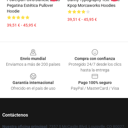
Pegatina Estética Pullover
Kpop Morcaworks Hoodies
Hoodie
39,51 € - 45,95 €
39,51 € - 45,95 €
Footer
Envío mundial
Compra con confianza
Enviamos a más de 200 países
Protegido 24/7 desde los clics
hasta la entrega
Garantía internacional
Pago 100% seguro
Ofrecido en el país de uso
PayPal / MasterCard / Visa
Contáctenos
Nuestra oficina principal
: 7357 S McCaslin Blvd, Louisville, CO 80027,