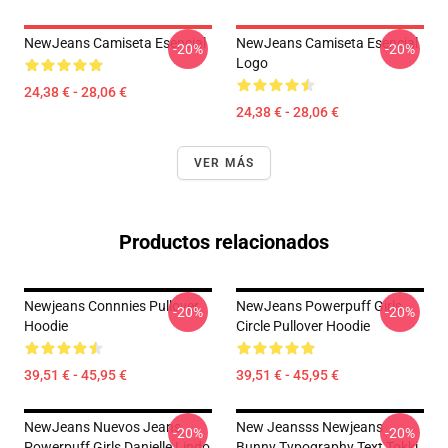
NewJeans Camiseta Esencial
NewJeans Camiseta Esencial
-20%
-20%
Logo
24,38 € - 28,06 €
24,38 € - 28,06 €
VER MÁS
Productos relacionados
Newjeans Connnies Pullover
NewJeans Powerpuff Girls
-20%
-20%
Hoodie
Circle Pullover Hoodie
39,51 € - 45,95 €
39,51 € - 45,95 €
NewJeans Nuevos Jeans
New Jeansss Newjeans
-20%
-20%
Powerpuff Girls Danielle Lindo
Bunny Typography Text Tokki