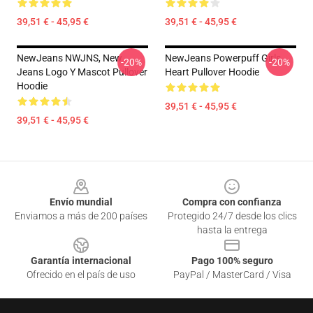
39,51 € - 45,95 €
39,51 € - 45,95 €
NewJeans NWJNS, New
NewJeans Powerpuff Girls
-20%
-20%
Jeans Logo Y Mascot Pullover
Heart Pullover Hoodie
Hoodie
39,51 € - 45,95 €
39,51 € - 45,95 €
Footer
Envío mundial
Compra con confianza
Enviamos a más de 200 países
Protegido 24/7 desde los clics
hasta la entrega
Garantía internacional
Pago 100% seguro
Ofrecido en el país de uso
PayPal / MasterCard / Visa