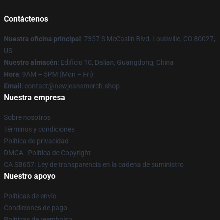
Contáctenos
Nuestra oficina principal
: 7357 S McCaslin Blvd, Louisville, CO 80027,
US
Nuestro almacén
: Edificio 10, Dalian, Guangdong, China
Hora
: 9AM – 5PM (Mon – Fri)
Email
: contact@newjeansmerch.shop
Nuestra empresa
Sobre nosotros
Términos y condiciones
Política de privacidad
DMCA - Política de Copyright
CA SB657: Ley de transparencia en la cadena de suministro
Nuestro apoyo
Políticas de envío
Condiciones de pago
Políticas de reembolso