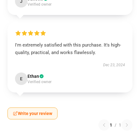
J
Verified owner
I'm extremely satisfied with this purchase. It's high-
quality, practical, and works flawlessly.
Dec 23, 2024
Ethan
E
Verified owner
Write your review
1
/
1