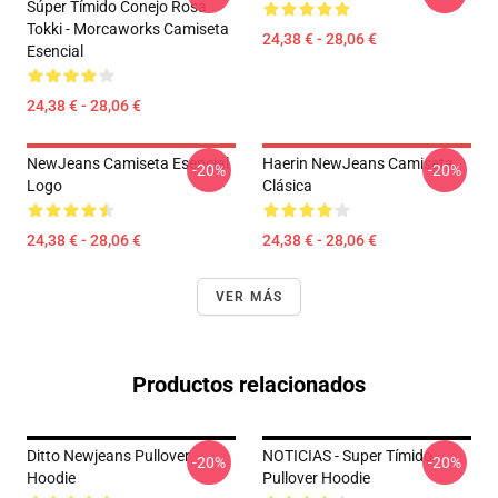
Súper Tímido Conejo Rosa
Tokki - Morcaworks Camiseta
24,38 € - 28,06 €
Esencial
24,38 € - 28,06 €
NewJeans Camiseta Esencial
Haerin NewJeans Camiseta
-20%
-20%
Logo
Clásica
24,38 € - 28,06 €
24,38 € - 28,06 €
VER MÁS
Productos relacionados
Ditto Newjeans Pullover
NOTICIAS - Super Tímido
-20%
-20%
Hoodie
Pullover Hoodie