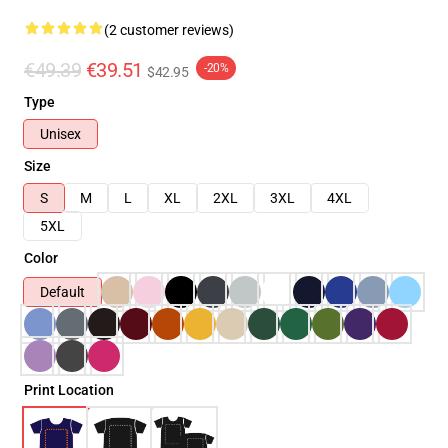
(2 customer reviews)
€49.39
€39.51
-20%
$42.95
Type
Unisex
Size
S
M
L
XL
2XL
3XL
4XL
5XL
Color
Default
Print Location