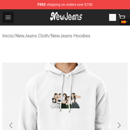
FREE
shipping on orders over $100
NewJeans Store - Official NewJeans Merchandise Shop
Open menu
Inicio
/
NewJeans Cloth
/
NewJeans Hoodies