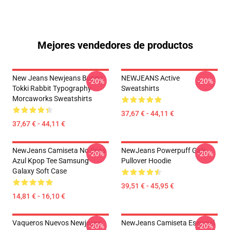
Mejores vendedores de productos
New Jeans Newjeans Bunny
NEWJEANS Active
-20%
-20%
Tokki Rabbit Typography
Sweatshirts
Morcaworks Sweatshirts
37,67 € - 44,11 €
37,67 € - 44,11 €
NewJeans Camiseta No Seas
NewJeans Powerpuff Girls
-20%
-20%
Azul Kpop Tee Samsung
Pullover Hoodie
Galaxy Soft Case
39,51 € - 45,95 €
14,81 € - 16,10 €
Vaqueros Nuevos Newjeans
NewJeans Camiseta Esencial
-20%
-20%