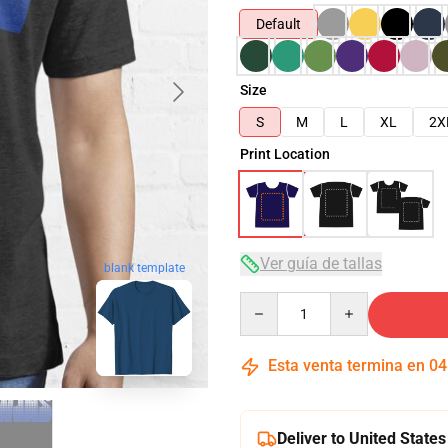
Default
Size
S
M
L
XL
2X
Print Location
Ver guía de tallas
blank template
Quantity
Esta venta termina en
04
Deliver to United States