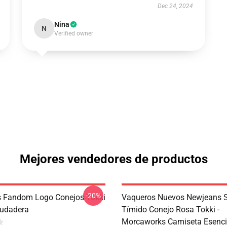
Dec 24, 2024
Nina
N
Verified owner
Mejores vendedores de productos
-20%
 Fandom Logo Conejos Tokki
Vaqueros Nuevos Newjeans 
Sudadera
Tímido Conejo Rosa Tokki -
Morcaworks Camiseta Esenci