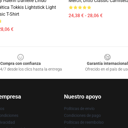
i Haerin Danielle Lindo
Merch, Ditto Classic Camiset
ética Tokkis Lightstick Light
sic T-Shirt
24,38 € - 28,06 €
28,06 €
Compra con confianza
Garantía internacional
4/7 desde los clics hasta la entrega
Ofrecido en el país de us
 empresa
Nuestro apoyo
ros
Políticas de envío
ondiciones
Condiciones de pago
rivacidad
Políticas de reembolso