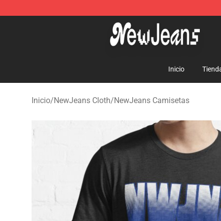
NewJeans Store - Official NewJeans Merchandise Sho
Inicio
Tiend
Inicio
/
NewJeans Cloth
/
NewJeans Camisetas