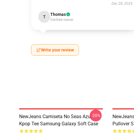
Dec 28, 2024
Thomas
T
Verified owner
Write your review
-20%
NewJeans Camiseta No Seas Azul
NewJeans
Kpop Tee Samsung Galaxy Soft Case
Pullover 