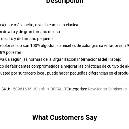
Descripción
n ajuste más suelto, o ver la camiseta clásica
m de alto y de gran tamaño de uso
 de alto y de tamaño pequeño
e color sólido son 100% algodón, camisetas de color gris calentador son 
8% poliéster
evalúa según las normas de la Organización Internacional del Trabajo
o de fabricantes comprometidos a mejorar las prácticas de cultivo de al
usted por su tercero local, puede haber pequeñas diferencias en el produ
SKU
:
150981635-US-t-shirt-DEFAULT
Categorías
:
NewJeans Camisetas
,
What Customers Say