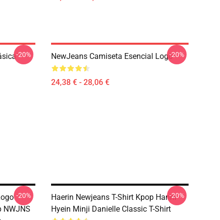
-20%
-20%
ásica
NewJeans Camiseta Esencial Logo
24,38 € - 28,06 €
-20%
-20%
Logo
Haerin Newjeans T-Shirt Kpop Hanni
op NWJNS
Hyein Minji Danielle Classic T-Shirt