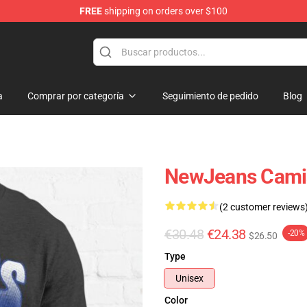
FREE
shipping on orders over $100
p
a
Comprar por categoría
Seguimiento de pedido
Blog
NewJeans Camis
(2 customer reviews
€30.48
€24.38
-20%
$26.50
Type
Unisex
Color