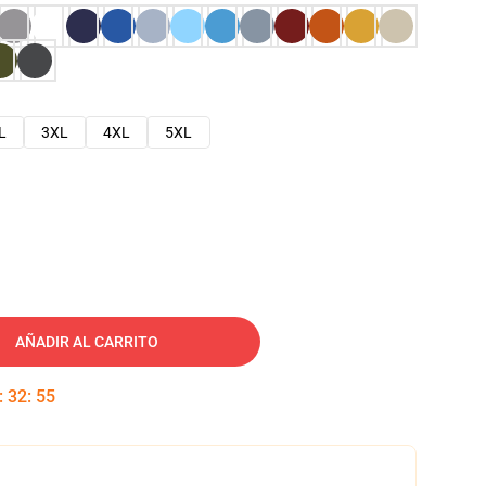
L
3XL
4XL
5XL
AÑADIR AL CARRITO
:
32
:
54