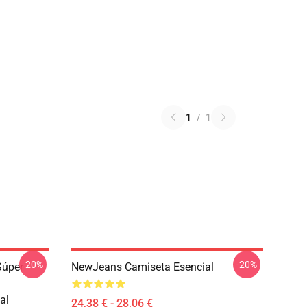
1
/
1
-20%
-20%
Súper
NewJeans Camiseta Esencial
al
24,38 € - 28,06 €