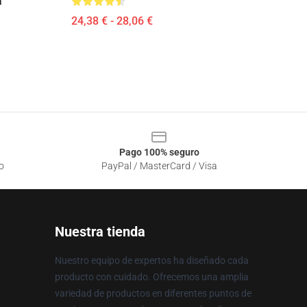
a
24,38 € - 28,06 €
Pago 100% seguro
o
PayPal / MasterCard / Visa
Nuestra tienda
Nuestro equipo de expertos ha diseñado cada
producto con cuidado. Ofrecemos una amplia
variedad de productos en diferentes puntos de