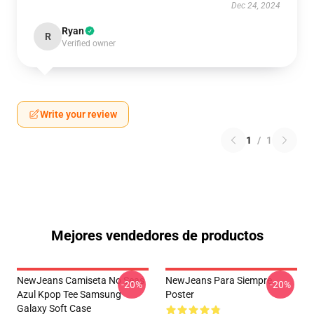
Dec 24, 2024
Ryan
R
Verified owner
Write your review
1
/
1
Mejores vendedores de productos
NewJeans Camiseta No Seas
NewJeans Para Siempre
-20%
-20%
Azul Kpop Tee Samsung
Poster
Galaxy Soft Case