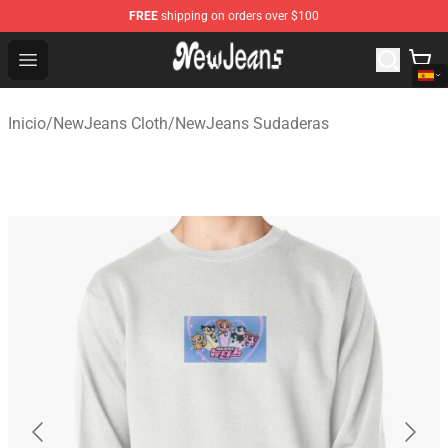
FREE
shipping on orders over $100
NewJeans Store - Official NewJeans Merchandise Shop
Open menu
Inicio
/
NewJeans Cloth
/
NewJeans Sudaderas