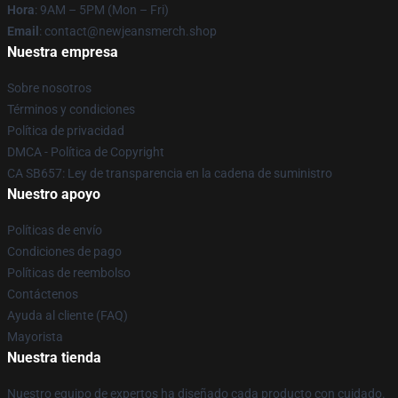
Hora
: 9AM – 5PM (Mon – Fri)
Email
: contact@newjeansmerch.shop
Nuestra empresa
Sobre nosotros
Términos y condiciones
Política de privacidad
DMCA - Política de Copyright
CA SB657: Ley de transparencia en la cadena de suministro
Nuestro apoyo
Políticas de envío
Condiciones de pago
Políticas de reembolso
Contáctenos
Ayuda al cliente (FAQ)
Mayorista
Nuestra tienda
Nuestro equipo de expertos ha diseñado cada producto con cuidado.