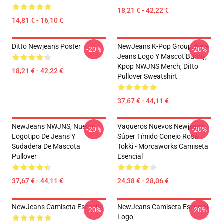
18,21 € - 42,22 €
14,81 € - 16,10 €
Ditto Newjeans Poster
NewJeans K-Pop Group, New
-20%
-20%
Jeans Logo Y Mascot Bunny,
Kpop NWJNS Merch, Ditto
18,21 € - 42,22 €
Pullover Sweatshirt
37,67 € - 44,11 €
NewJeans NWJNS, Nuevo
Vaqueros Nuevos Newjeans
-20%
-20%
Logotipo De Jeans Y
Súper Tímido Conejo Rosa
Sudadera De Mascota
Tokki - Morcaworks Camiseta
Pullover
Esencial
37,67 € - 44,11 €
24,38 € - 28,06 €
NewJeans Camiseta Esencial
NewJeans Camiseta Esencial
-20%
-20%
Logo