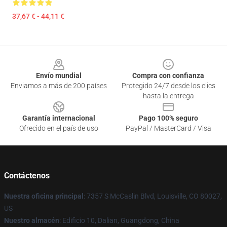
37,67 € - 44,11 €
Footer
Envío mundial
Compra con confianza
Enviamos a más de 200 países
Protegido 24/7 desde los clics
hasta la entrega
Garantía internacional
Pago 100% seguro
Ofrecido en el país de uso
PayPal / MasterCard / Visa
Contáctenos
Nuestra oficina principal
: 7357 S McCaslin Blvd, Louisville, CO 80027,
US
Nuestro almacén
: Edificio 10, Dalian, Guangdong, China