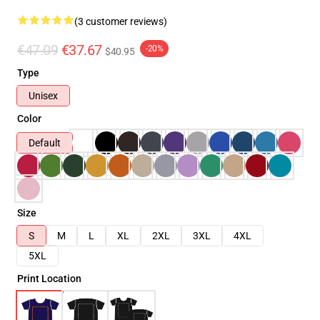
(3 customer reviews)
€47.09
€37.67
-20%
$40.95
Type
Unisex
Color
Default
Size
S
M
L
XL
2XL
3XL
4XL
5XL
Print Location