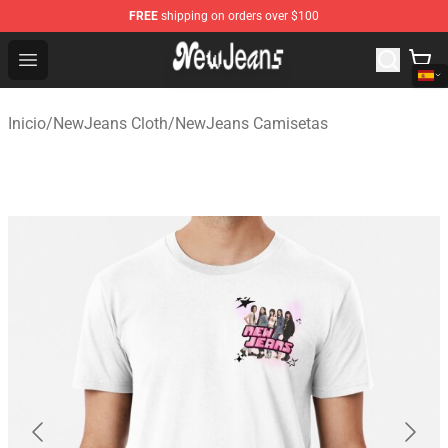
FREE
shipping on orders over $100
NewJeans Store - Official NewJeans Merchandise Shop
Open menu
Inicio
/
NewJeans Cloth
/
NewJeans Camisetas