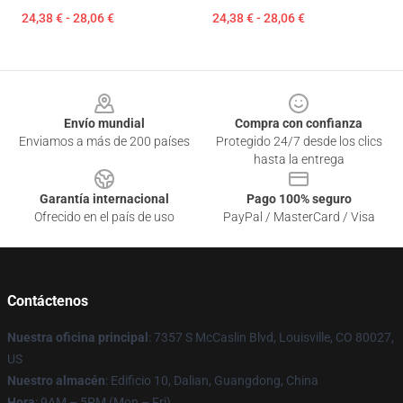
24,38 € - 28,06 €
24,38 € - 28,06 €
Footer
Envío mundial
Compra con confianza
Enviamos a más de 200 países
Protegido 24/7 desde los clics
hasta la entrega
Garantía internacional
Pago 100% seguro
Ofrecido en el país de uso
PayPal / MasterCard / Visa
Contáctenos
Nuestra oficina principal
: 7357 S McCaslin Blvd, Louisville, CO 80027,
US
Nuestro almacén
: Edificio 10, Dalian, Guangdong, China
Hora
: 9AM – 5PM (Mon – Fri)