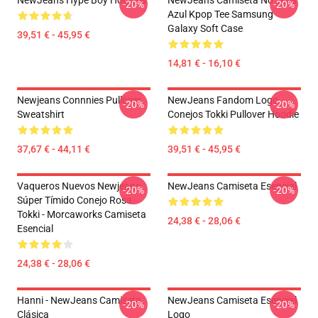
NewJeans Hype Boy Hoodies
NewJeans Camiseta No Seas
-20%
-20%
Azul Kpop Tee Samsung
Galaxy Soft Case
39,51 € - 45,95 €
14,81 € - 16,10 €
Newjeans Connnies Pullover
NewJeans Fandom Logo
-20%
-20%
Sweatshirt
Conejos Tokki Pullover Hoodie
37,67 € - 44,11 €
39,51 € - 45,95 €
Vaqueros Nuevos Newjeans
NewJeans Camiseta Esencial
-20%
-20%
Súper Tímido Conejo Rosa
Tokki - Morcaworks Camiseta
24,38 € - 28,06 €
Esencial
24,38 € - 28,06 €
Hanni - NewJeans Camiseta
NewJeans Camiseta Esencial
-20%
-20%
Clásica
Logo