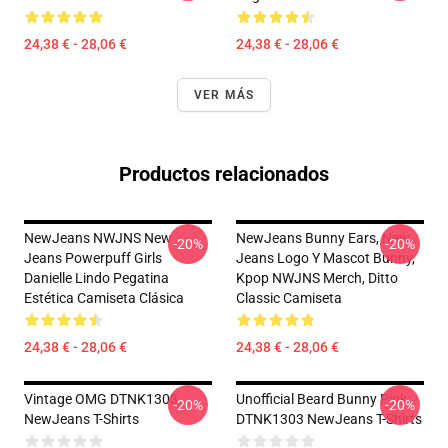
24,38 € - 28,06 €
24,38 € - 28,06 €
VER MÁS
Productos relacionados
NewJeans NWJNS New
NewJeans Bunny Ears, New
-20%
-20%
Jeans Powerpuff Girls
Jeans Logo Y Mascot Bunny,
Danielle Lindo Pegatina
Kpop NWJNS Merch, Ditto
Estética Camiseta Clásica
Classic Camiseta
24,38 € - 28,06 €
24,38 € - 28,06 €
Vintage OMG DTNK1303
Unofficial Beard Bunny Pink
-20%
-20%
NewJeans T-Shirts
DTNK1303 NewJeans T-Shirts