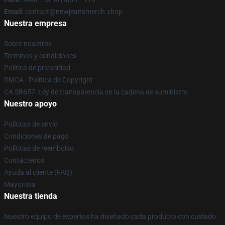
Email
: contact@newjeansmerch.shop
Nuestra empresa
Sobre nosotros
Términos y condiciones
Política de privacidad
DMCA - Política de Copyright
CA SB657: Ley de transparencia en la cadena de suministro
Nuestro apoyo
Políticas de envío
Condiciones de pago
Políticas de reembolso
Contáctenos
Ayuda al cliente (FAQ)
Mayorista
Nuestra tienda
Nuestro equipo de expertos ha diseñado cada producto con cuidado.