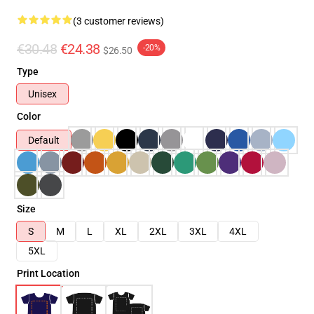
(3 customer reviews)
€30.48
€24.38
-20%
$26.50
Type
Unisex
Color
Default
Size
S
M
L
XL
2XL
3XL
4XL
5XL
Print Location