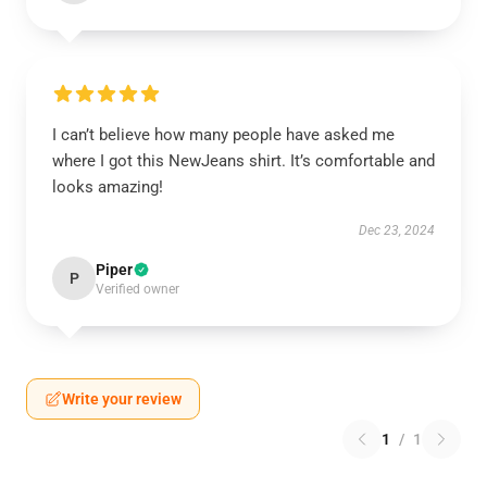
I can’t believe how many people have asked me
where I got this NewJeans shirt. It’s comfortable and
looks amazing!
Dec 23, 2024
Piper
P
Verified owner
Write your review
1
/
1