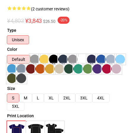
(2 customer reviews)
¥4,803
¥3,843
-20%
$26.50
Type
Unisex
Color
Default
Size
S
M
L
XL
2XL
3XL
4XL
5XL
Print Location