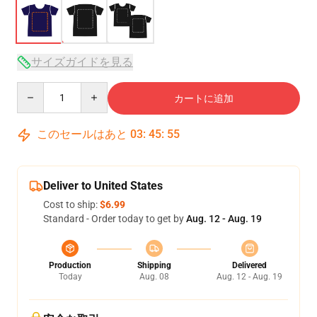
サイズガイドを見る
Quantity
カートに追加
このセールはあと
03
:
45
:
54
Deliver to United States
Cost to ship:
$6.99
Standard - Order today to get by
Aug. 12 - Aug. 19
Production
Shipping
Delivered
Today
Aug. 08
Aug. 12 - Aug. 19