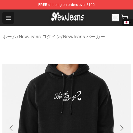
FREE
shipping on orders over $100
NewJeans Store - Official NewJeans Merchandise Shop
Open menu
ホーム
/
NewJeans ログイン
/
NewJeans パーカー