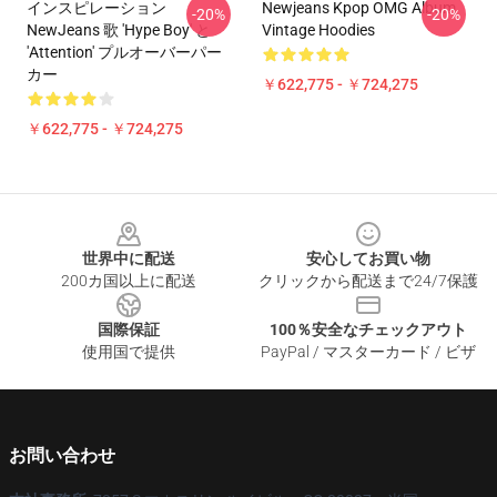
インスピレーション
Newjeans Kpop OMG Album
-20%
-20%
NewJeans 歌 'Hype Boy' と
Vintage Hoodies
'Attention' プルオーバーパー
カー
￥622,775 - ￥724,275
￥622,775 - ￥724,275
Footer
世界中に配送
安心してお買い物
200カ国以上に配送
クリックから配送まで24/7保護
国際保証
100％安全なチェックアウト
使用国で提供
PayPal / マスターカード / ビザ
お問い合わせ