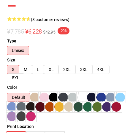
ー
(3 customer reviews)
¥7,785
¥6,228
-20%
$42.95
Type
Unisex
Size
S
M
L
XL
2XL
3XL
4XL
5XL
Color
Default
Print Location