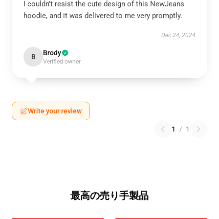
I couldn’t resist the cute design of this NewJeans
hoodie, and it was delivered to me very promptly.
Dec 24, 2024
Brody
B
Verified owner
Write your review
1
/
1
最高の売り手製品