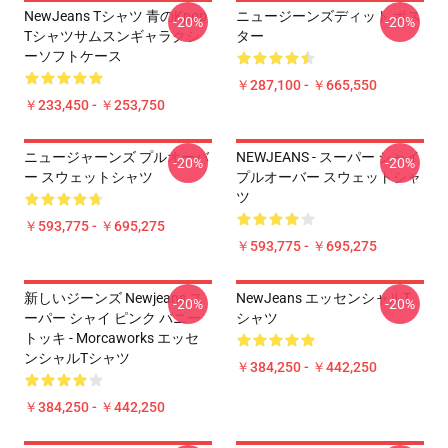
NewJeans Tシャツ 青のkpop
ニュージーンズディット ポス
-20%
-20%
Tシャツサムスンギャラクシ
ター
ーソフトケース
￥287,100 - ￥665,550
￥233,450 - ￥253,750
ニュージャーンズ プルオーバ
NEWJEANS - スーパー シャイ
-20%
-20%
ー スウェットシャツ
プルオーバー スウェットシャ
ツ
￥593,775 - ￥695,275
￥593,775 - ￥695,275
新しいジーンズ Newjeans ス
NewJeans エッセンシャルT
-20%
-20%
ーパー シャイ ピンク バニー
シャツ
トッキ - Morcaworks エッセ
ンシャルTシャツ
￥384,250 - ￥442,250
￥384,250 - ￥442,250