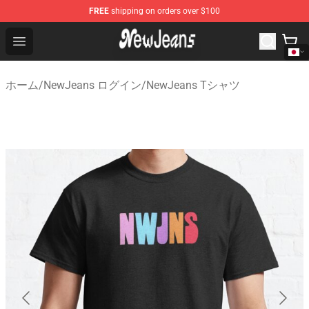
FREE
shipping on orders over $100
NewJeans Store - Official NewJeans Merchandise Shop
Open menu
ホーム
/
NewJeans ログイン
/
NewJeans Tシャツ