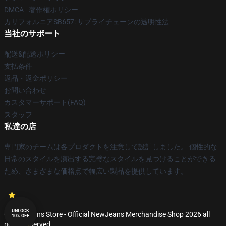
DMCA - 著作権ポリシー
カリフォルニアSB657: サプライチェーンの透明性法
当社のサポート
配送&配送ポリシー
支払条件
返品・返金ポリシー
お問い合わせ
カスタマーサポート(FAQ)
スタッフ
私達の店
専門家のチームは各プロダクトを注意して設計しました。 個性的な
日常のスタイルを演出する完璧なスタイルを見つけることができる
ため、さまざまな価格点で幅広い製品を提供しています。
UNLOCK
© NewJeans Store - Official NewJeans Merchandise Shop 2026 all
10% OFF
rights reserved