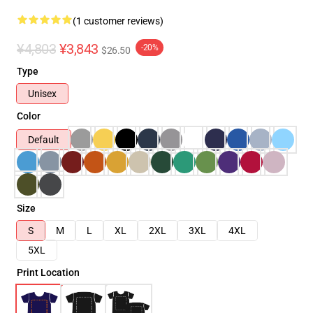
(1 customer reviews)
¥4,803
¥3,843
-20%
$26.50
Type
Unisex
Color
Default
Size
S
M
L
XL
2XL
3XL
4XL
5XL
Print Location