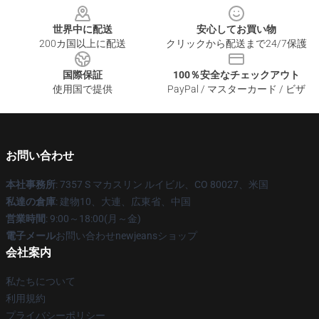
世界中に配送
安心してお買い物
200カ国以上に配送
クリックから配送まで24/7保護
国際保証
100％安全なチェックアウト
使用国で提供
PayPal / マスターカード / ビザ
お問い合わせ
本社事務所
: 7357 S マカスリン ルイビル、CO 80027、米国
私達の倉庫
: 建物10、大連、広東省、中国
営業時間
: 9:00～18:00(月～金)
電子メール
お問い合わせnewjeansショップ
会社案内
私たちについて
利用規約
プライバシーポリシー