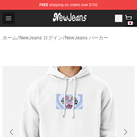
FREE
shipping on orders over $100
NewJeans Store - Official NewJeans Merchandise Shop
Open menu
ホーム
/
NewJeans ログイン
/
NewJeans パーカー