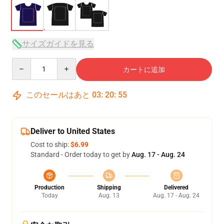
サイズガイドを見る
Quantity
カートに追加
このセールはあと
03
:
20
:
54
Deliver to United States
Cost to ship:
$6.99
Standard - Order today to get by
Aug. 17 - Aug. 24
Production
Shipping
Delivered
Today
Aug. 13
Aug. 17 - Aug. 24