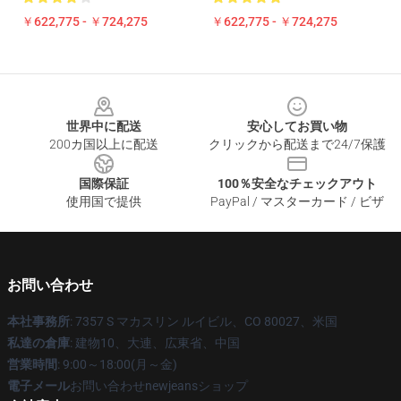
￥622,775 - ￥724,275
￥622,775 - ￥724,275
Footer
世界中に配送
安心してお買い物
200カ国以上に配送
クリックから配送まで24/7保護
国際保証
100％安全なチェックアウト
使用国で提供
PayPal / マスターカード / ビザ
お問い合わせ
本社事務所
: 7357 S マカスリン ルイビル、CO 80027、米国
私達の倉庫
: 建物10、大連、広東省、中国
営業時間
: 9:00～18:00(月～金)
電子メール
お問い合わせnewjeansショップ