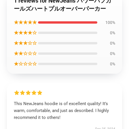
1 reviews for NewJeans パワーパフガ
ールズハートプルオーバーパーカー
★★★★★
100%
★★★★☆
0%
★★★☆☆
0%
★★☆☆☆
0%
★☆☆☆☆
0%
This NewJeans hoodie is of excellent quality! It’s
warm, comfortable, and just as described. I highly
recommend it to others!