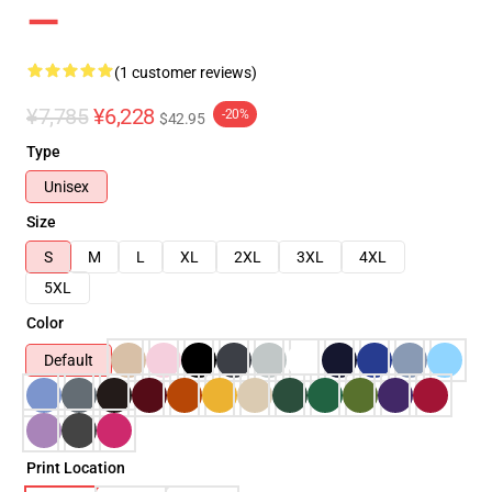
ー
(1 customer reviews)
¥7,785
¥6,228
-20%
$42.95
Type
Unisex
Size
S
M
L
XL
2XL
3XL
4XL
5XL
Color
Default
Print Location