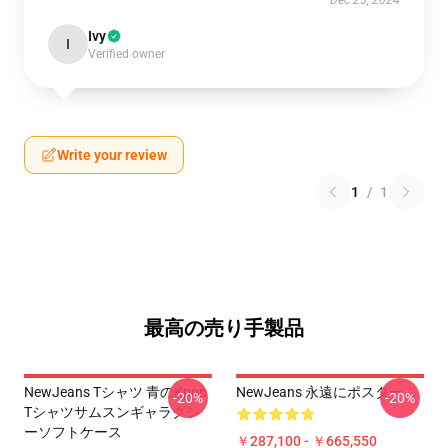
Dec 25, 2024
Ivy
I
Verified owner
Write your review
1
/
1
最高の売り手製品
NewJeans Tシャツ 青のkpop
NewJeans 永遠にポスター
-20%
-20%
Tシャツサムスンギャラクシ
ーソフトケース
￥287,100 - ￥665,550