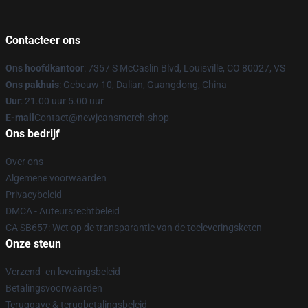
Contacteer ons
Ons hoofdkantoor
: 7357 S McCaslin Blvd, Louisville, CO 80027, VS
Ons pakhuis
: Gebouw 10, Dalian, Guangdong, China
Uur
: 21.00 uur 5.00 uur
E-mail
Contact@newjeansmerch.shop
Ons bedrijf
Over ons
Algemene voorwaarden
Privacybeleid
DMCA - Auteursrechtbeleid
CA SB657: Wet op de transparantie van de toeleveringsketen
Onze steun
Verzend- en leveringsbeleid
Betalingsvoorwaarden
Teruggave & terugbetalingsbeleid