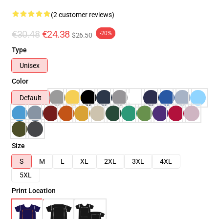
(2 customer reviews)
€30.48
€24.38
-20%
$26.50
Type
Unisex
Color
Default
Size
S
M
L
XL
2XL
3XL
4XL
5XL
Print Location