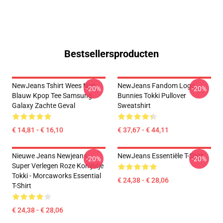
Bestsellersproducten
NewJeans Tshirt Wees Niet
NewJeans Fandom Logo
-20%
-20%
Blauw Kpop Tee Samsung
Bunnies Tokki Pullover
Galaxy Zachte Geval
Sweatshirt
€ 14,81 - € 16,10
€ 37,67 - € 44,11
Nieuwe Jeans Newjeans
NewJeans Essentiële T-Shirt
-20%
-20%
Super Verlegen Roze Konijntje
Tokki - Morcaworks Essential
€ 24,38 - € 28,06
T-Shirt
€ 24,38 - € 28,06