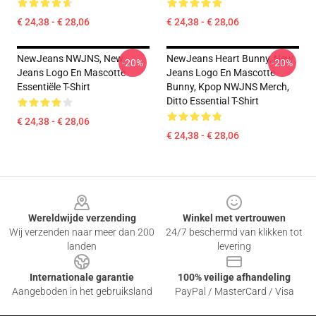
€ 24,38 - € 28,06
€ 24,38 - € 28,06
NewJeans NWJNS, New
NewJeans Heart Bunny, New
-20%
-20%
Jeans Logo En Mascotte
Jeans Logo En Mascotte
Essentiële T-Shirt
Bunny, Kpop NWJNS Merch,
Ditto Essential T-Shirt
€ 24,38 - € 28,06
€ 24,38 - € 28,06
Footer
Wereldwijde verzending
Winkel met vertrouwen
Wij verzenden naar meer dan 200
24/7 beschermd van klikken tot
landen
levering
Internationale garantie
100% veilige afhandeling
Aangeboden in het gebruiksland
PayPal / MasterCard / Visa