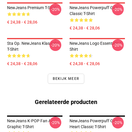
NewJeans Premium T-Shirt
NewJeans Powerpuff Girls
-20%
-20%
Classic T-Shirt
€ 24,38 - € 28,06
€ 24,38 - € 28,06
Sta Op. NewJeans Klassieke
NewJeans Logo Essentiële T-
-20%
-20%
T-Shirt
Shirt
€ 24,38 - € 28,06
€ 24,38 - € 28,06
BEKIJK MEER
Gerelateerde producten
NewJeans K-POP Fan Art
NewJeans Powerpuff Girls
-20%
-20%
Graphic T-Shirt
Heart Classic T-Shirt