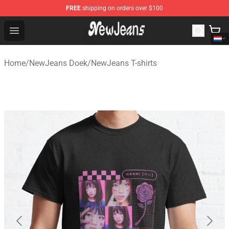
FREE
shipping on orders over $100
NewJeans Store - Official NewJeans Merchandise Shop
Open menu
Home
/
NewJeans Doek
/
NewJeans T-shirts