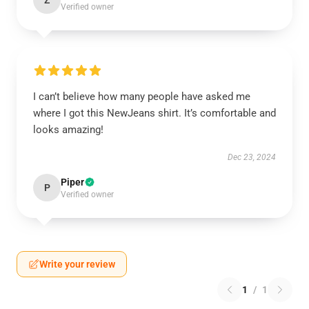
Z
Verified owner
I can’t believe how many people have asked me
where I got this NewJeans shirt. It’s comfortable and
looks amazing!
Dec 23, 2024
Piper
P
Verified owner
Write your review
1
/
1