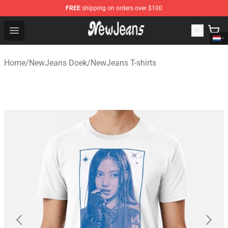
FREE
shipping on orders over $100
NewJeans Store - Official NewJeans Merchandise Shop
Open menu
Home
/
NewJeans Doek
/
NewJeans T-shirts