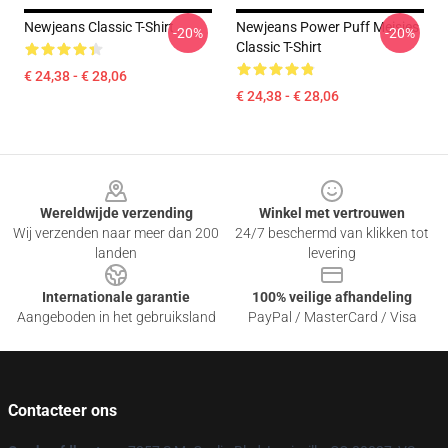
Newjeans Classic T-Shirt
Newjeans Power Puff Meisjes
-20%
-20%
Classic T-Shirt
€ 24,38 - € 28,06
€ 24,38 - € 28,06
Footer
Wereldwijde verzending
Winkel met vertrouwen
Wij verzenden naar meer dan 200
24/7 beschermd van klikken tot
landen
levering
Internationale garantie
100% veilige afhandeling
Aangeboden in het gebruiksland
PayPal / MasterCard / Visa
Contacteer ons