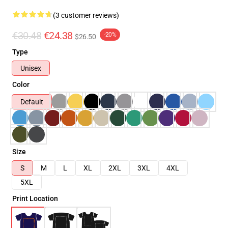
(3 customer reviews)
€30.48
€24.38
-20%
$26.50
Type
Unisex
Color
Default
Size
S
M
L
XL
2XL
3XL
4XL
5XL
Print Location