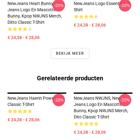
NewJeans Heart Bunny, New
NewJeans Logo Essentiële T-
-20%
-20%
Jeans Logo En Mascotte
Shirt
Bunny, Kpop NWJNS Merch,
Ditto Classic T-Shirt
€ 24,38 - € 28,06
€ 24,38 - € 28,06
BEKIJK MEER
Gerelateerde producten
NewJeans Haerin Powerpuff
NewJeans NWJNS, New
-20%
-20%
Classic T-Shirt
Jeans Logo En Mascotte
Bunny, Kpop NWJNS Merch,
Dito Classic T-Shirt
€ 24,38 - € 28,06
€ 24,38 - € 28,06