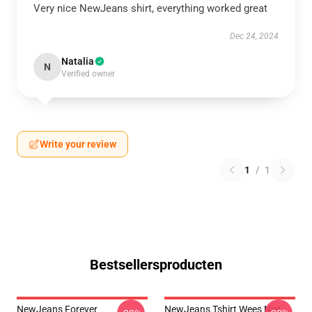
Very nice NewJeans shirt, everything worked great
Dec 24, 2024
Natalia
N
Verified owner
Write your review
1
/
1
Bestsellersproducten
NewJeans Forever
NewJeans Tshirt Wees Niet