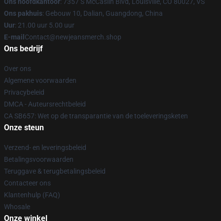
Ons hoofdkantoor
: 7357 S McCaslin Blvd, Louisville, CO 80027, VS
Ons pakhuis
: Gebouw 10, Dalian, Guangdong, China
Uur
: 21.00 uur 5.00 uur
E-mail
Contact@newjeansmerch.shop
Ons bedrijf
Over ons
Algemene voorwaarden
Privacybeleid
DMCA - Auteursrechtbeleid
CA SB657: Wet op de transparantie van de toeleveringsketen
Onze steun
Verzend- en leveringsbeleid
Betalingsvoorwaarden
Teruggave & terugbetalingsbeleid
Contacteer ons
Klantenhulp (FAQ)
Whosale
Onze winkel