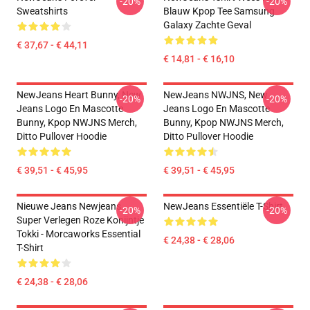
-20%
-20%
Sweatshirts
Blauw Kpop Tee Samsung
Galaxy Zachte Geval
€ 37,67 - € 44,11
€ 14,81 - € 16,10
NewJeans Heart Bunny, New
NewJeans NWJNS, New
-20%
-20%
Jeans Logo En Mascotte
Jeans Logo En Mascotte
Bunny, Kpop NWJNS Merch,
Bunny, Kpop NWJNS Merch,
Ditto Pullover Hoodie
Ditto Pullover Hoodie
€ 39,51 - € 45,95
€ 39,51 - € 45,95
Nieuwe Jeans Newjeans
NewJeans Essentiële T-Shirt
-20%
-20%
Super Verlegen Roze Konijntje
Tokki - Morcaworks Essential
€ 24,38 - € 28,06
T-Shirt
€ 24,38 - € 28,06