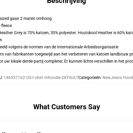
Beschrijving
ersized gaan 2 maten omhoog
 fleece
 Heather Grey is 70% katoen, 30% polyester. Houtskool Heather is 60% kat
en
eeld volgens de normen van de Internationale Arbeidsorganisatie
ers van fabrikanten toegewijd aan het verbeteren van katoen landbouw pra
r uw lokale derde-partij completer, Er kunnen lichte verschillen in het p
U
:
146557162-US-t-shirt-mhoodie-DEFAULT
Categorieën
:
NewJeans Hood
What Customers Say