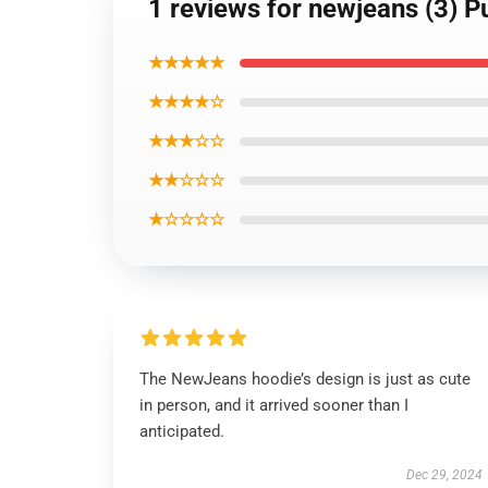
1 reviews for newjeans (3) P
★★★★★
★★★★☆
★★★☆☆
★★☆☆☆
★☆☆☆☆
The NewJeans hoodie’s design is just as cute
in person, and it arrived sooner than I
anticipated.
Dec 29, 2024