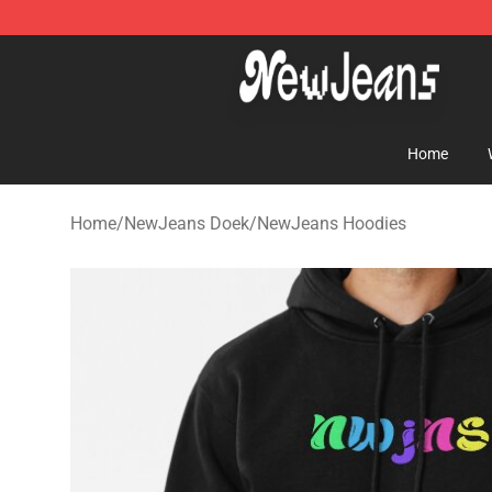
NewJeans Store - Official NewJeans Merchandise Sho
Home
Home
/
NewJeans Doek
/
NewJeans Hoodies