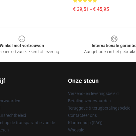
€ 39,51 - € 45,95
Winkel met vertrouwen
Internationale garanti
chermd van klikken tot levering
Aangeboden in het gebruik
jf
Onze steun
Verzend- en leveringsbeleid
oorwaarden
Betalingsvoorwaarden
d
Teruggave & terugbetalingsbeleid
rsrechtbeleid
Contacteer ons
t op de transparantie van de
Klantenhulp (FAQ)
keten
Whosale