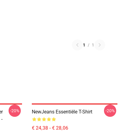
1
/
1
-20%
-20%
er
NewJeans Essentiële T-Shirt
 -
€ 24,38 - € 28,06