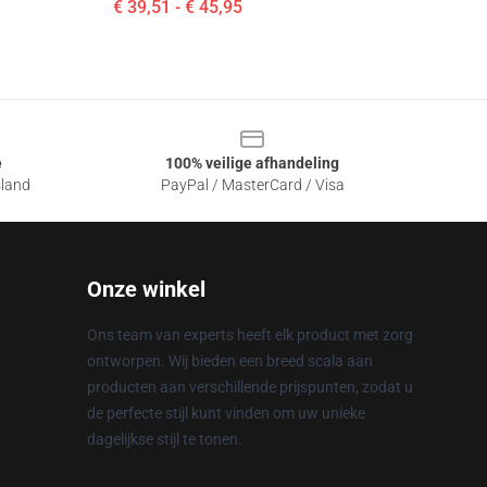
€ 39,51 - € 45,95
e
100% veilige afhandeling
sland
PayPal / MasterCard / Visa
Onze winkel
Ons team van experts heeft elk product met zorg
ontworpen. Wij bieden een breed scala aan
producten aan verschillende prijspunten, zodat u
de perfecte stijl kunt vinden om uw unieke
dagelijkse stijl te tonen.