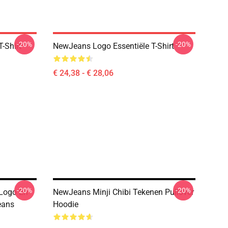
-20%
-20%
-Shirt
NewJeans Logo Essentiële T-Shirt
€ 24,38 - € 28,06
-20%
-20%
Logo En
NewJeans Minji Chibi Tekenen Pullover
eans
Hoodie