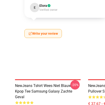
Elora
E
Verified owner
Write your review
-20%
NewJeans Tshirt Wees Niet Blauw
NewJeans
Kpop Tee Samsung Galaxy Zachte
Pullover S
Geval
€ 37,67 - 