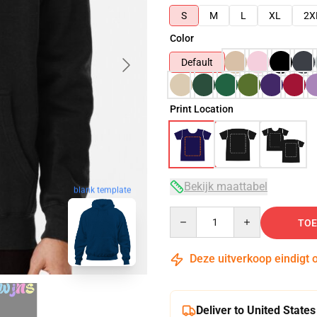
S
M
L
XL
2X
Color
Default
Print Location
Bekijk maattabel
blank template
Quantity
TOE
Deze uitverkoop eindigt 
Deliver to United States