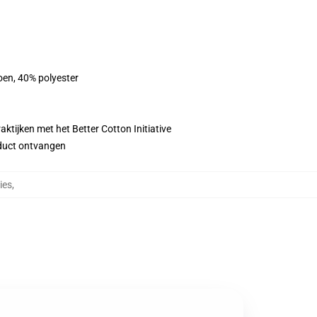
oen, 40% polyester
ktijken met het Better Cotton Initiative
roduct ontvangen
ies
,