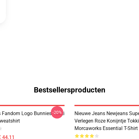
Bestsellersproducten
-20%
 Fandom Logo Bunnies Tokki
Nieuwe Jeans Newjeans Sup
weatshirt
Verlegen Roze Konijntje Tokki
Morcaworks Essential T-Shirt
€ 44,11