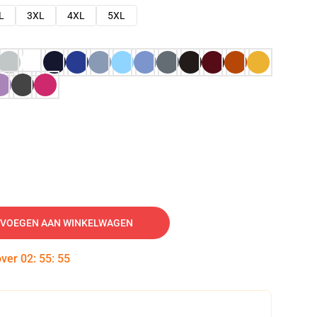
L
3XL
4XL
5XL
VOEGEN AAN WINKELWAGEN
over
02
:
55
:
54