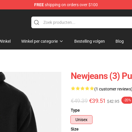
FREE
shipping on orders over $100
p
Winkel
Winkel per categorie
Bestelling volgen
Blog
Newjeans (3) Pu
(1 customer reviews
€49.39
€39.51
-20%
$42.95
Type
Unisex
Size