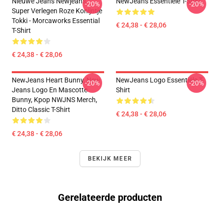
Nieuwe Jeans Newjeans
NewJeans Essentiële T-Shirt
-20%
-20%
Super Verlegen Roze Konijntje
Tokki - Morcaworks Essential
€ 24,38 - € 28,06
T-Shirt
€ 24,38 - € 28,06
NewJeans Heart Bunny, New
NewJeans Logo Essentiële T-
-20%
-20%
Jeans Logo En Mascotte
Shirt
Bunny, Kpop NWJNS Merch,
Ditto Classic T-Shirt
€ 24,38 - € 28,06
€ 24,38 - € 28,06
BEKIJK MEER
Gerelateerde producten