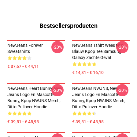
Bestsellersproducten
NewJeans Forever
NewJeans Tshirt Wees Niet
-20%
-20%
Sweatshirts
Blauw Kpop Tee Samsung
Galaxy Zachte Geval
€ 37,67 - € 44,11
€ 14,81 - € 16,10
NewJeans Heart Bunny, New
NewJeans NWJNS, New
-20%
-20%
Jeans Logo En Mascotte
Jeans Logo En Mascotte
Bunny, Kpop NWJNS Merch,
Bunny, Kpop NWJNS Merch,
Ditto Pullover Hoodie
Ditto Pullover Hoodie
€ 39,51 - € 45,95
€ 39,51 - € 45,95