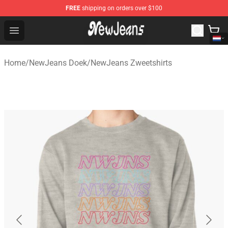
FREE
shipping on orders over $100
NewJeans Store - Official NewJeans Merchandise Shop
Open menu
Home
/
NewJeans Doek
/
NewJeans Zweetshirts