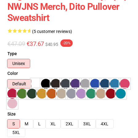
NWJNS Merch, Dito Pullover
Sweatshirt
(5 customer reviews)
€47.09
€37.67
-20%
$40.95
Type
Unisex
Color
Default
Size
S
M
L
XL
2XL
3XL
4XL
5XL