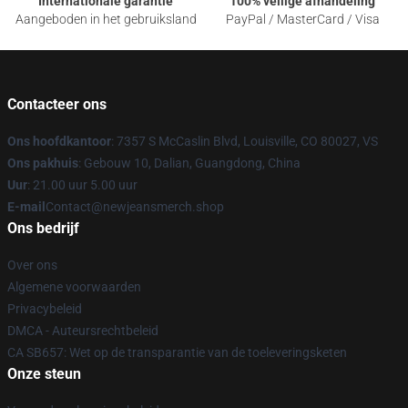
Internationale garantie
100% veilige afhandeling
Aangeboden in het gebruiksland
PayPal / MasterCard / Visa
Contacteer ons
Ons hoofdkantoor
: 7357 S McCaslin Blvd, Louisville, CO 80027, VS
Ons pakhuis
: Gebouw 10, Dalian, Guangdong, China
Uur
: 21.00 uur 5.00 uur
E-mail
Contact@newjeansmerch.shop
Ons bedrijf
Over ons
Algemene voorwaarden
Privacybeleid
DMCA - Auteursrechtbeleid
CA SB657: Wet op de transparantie van de toeleveringsketen
Onze steun