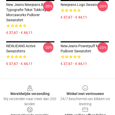
New Jeans Newjeans Bunny
Newjeans Logo Sweatshirts
-20%
-20%
Typografie Tekst Tokki Kpop -
Morcaworks Pullover
€ 37,67 - € 44,11
Sweatshirt
€ 37,67 - € 44,11
NEWJEANS Active
NewJeans Powerpuff Meisjes
-20%
-20%
Sweatshirts
Pullover Sweatshirt
€ 37,67 - € 44,11
€ 37,67 - € 44,11
Footer
Wereldwijde verzending
Winkel met vertrouwen
Wij verzenden naar meer dan 200
24/7 beschermd van klikken tot
landen
levering