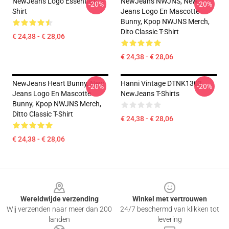
NewJeans Logo Essentiële T-
NewJeans NWJNS, New
-20%
-20%
Shirt
Jeans Logo En Mascotte
Bunny, Kpop NWJNS Merch,
Dito Classic T-Shirt
€ 24,38 - € 28,06
€ 24,38 - € 28,06
NewJeans Heart Bunny, New
Hanni Vintage DTNK1303
-20%
-20%
Jeans Logo En Mascotte
NewJeans T-Shirts
Bunny, Kpop NWJNS Merch,
Ditto Classic T-Shirt
€ 24,38 - € 28,06
€ 24,38 - € 28,06
Footer
Wereldwijde verzending
Winkel met vertrouwen
Wij verzenden naar meer dan 200
24/7 beschermd van klikken tot
landen
levering