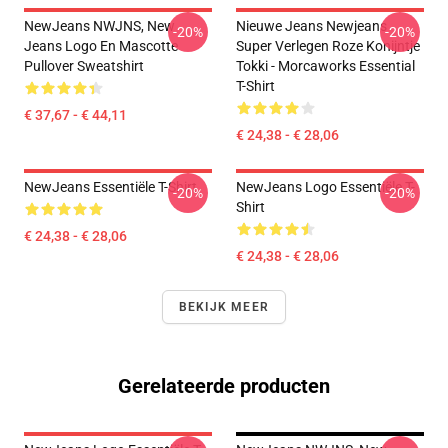
NewJeans NWJNS, New
Nieuwe Jeans Newjeans
-20%
-20%
Jeans Logo En Mascotte
Super Verlegen Roze Konijntje
Pullover Sweatshirt
Tokki - Morcaworks Essential
T-Shirt
€ 37,67 - € 44,11
€ 24,38 - € 28,06
NewJeans Essentiële T-Shirt
NewJeans Logo Essentiële T-
-20%
-20%
Shirt
€ 24,38 - € 28,06
€ 24,38 - € 28,06
BEKIJK MEER
Gerelateerde producten