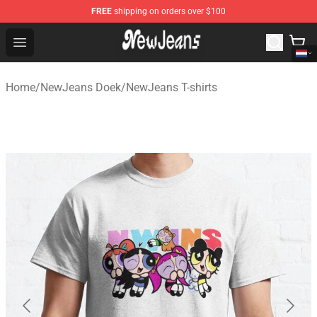
FREE
shipping on orders over $100
NewJeans Store - Official NewJeans Merchandise Shop
Open menu
Home
/
NewJeans Doek
/
NewJeans T-shirts