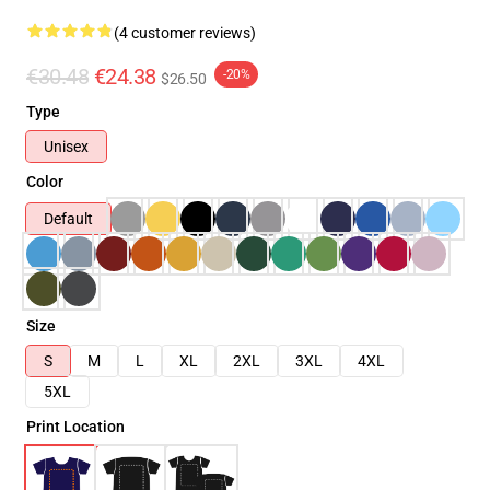
(4 customer reviews)
€30.48
€24.38
-20%
$26.50
Type
Unisex
Color
Default
Size
S
M
L
XL
2XL
3XL
4XL
5XL
Print Location