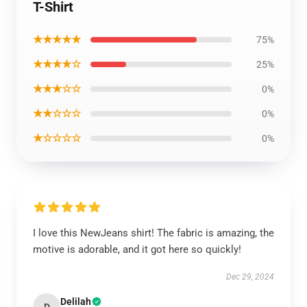
T-Shirt
★★★★★
75%
★★★★☆
25%
★★★☆☆
0%
★★☆☆☆
0%
★☆☆☆☆
0%
I love this NewJeans shirt! The fabric is amazing, the
motive is adorable, and it got here so quickly!
Dec 29, 2024
Delilah