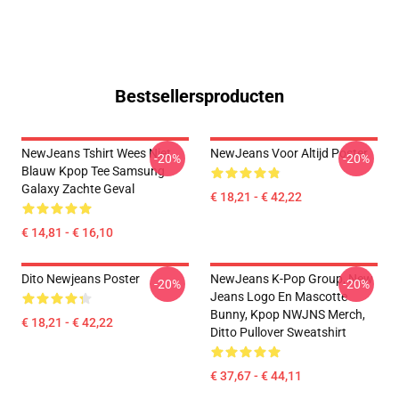
Bestsellersproducten
NewJeans Tshirt Wees Niet
NewJeans Voor Altijd Poster
-20%
-20%
Blauw Kpop Tee Samsung
Galaxy Zachte Geval
€ 18,21 - € 42,22
€ 14,81 - € 16,10
Dito Newjeans Poster
NewJeans K-Pop Group, New
-20%
-20%
Jeans Logo En Mascotte
Bunny, Kpop NWJNS Merch,
€ 18,21 - € 42,22
Ditto Pullover Sweatshirt
€ 37,67 - € 44,11