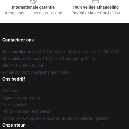
Internationale garantie
100% veilige afhandeling
Aangeboden in het gebruiksland
PayPal / MasterCard / Visa
Contacteer ons
Ons hoofdkantoor
: 7357 S McCaslin Blvd, Louisville, CO 80027, VS
Ons pakhuis
: Gebouw 10, Dalian, Guangdong, China
Uur
: 21.00 uur 5.00 uur
E-mail
Contact@newjeansmerch.shop
Ons bedrijf
Over ons
Algemene voorwaarden
Privacybeleid
DMCA - Auteursrechtbeleid
CA SB657: Wet op de transparantie van de toeleveringsketen
Onze steun