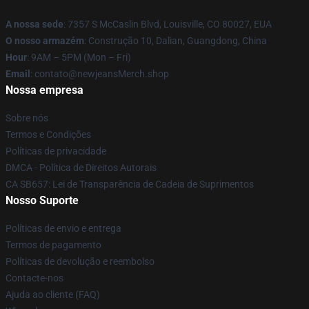
A nossa sede
: 7357 S McCaslin Blvd, Louisville, CO 80027, EUA
O nosso armazém
: Construção 10, Dalian, Guangdong, China
Hour
: 9AM – 5PM (Mon – Fri)
Email
: contato@newjeansMerch.shop
Nossa empresa
Sobre nós
Termos e Condições
Políticas de privacidade
DMCA - Política de Direitos Autorais
CA SB657: Lei de Transparência de Cadeia de Suprimentos
Nosso Suporte
Políticas de envio e entrega
Termos de pagamento
Políticas de devolução e reembolso
Contacte-nos
Ajuda ao cliente (FAQ)