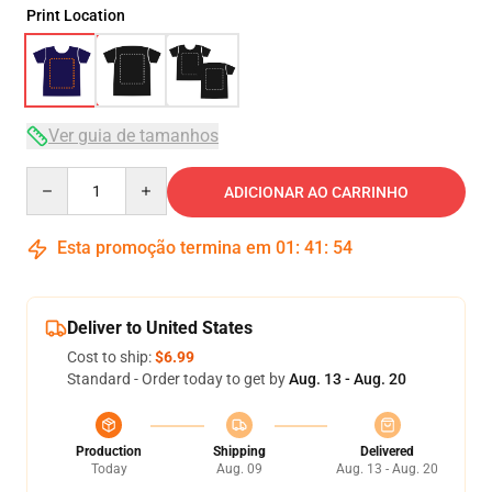
Print Location
Ver guia de tamanhos
Quantity
ADICIONAR AO CARRINHO
Esta promoção termina em
01
:
41
:
54
Deliver to United States
Cost to ship:
$6.99
Standard - Order today to get by
Aug. 13 - Aug. 20
Production
Shipping
Delivered
Today
Aug. 09
Aug. 13 - Aug. 20