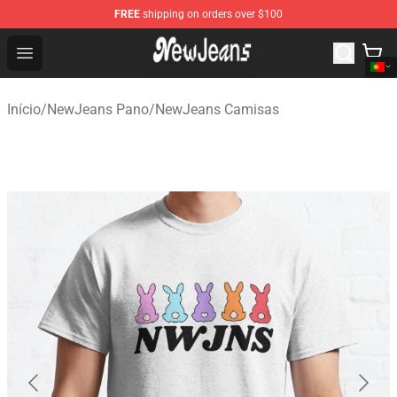
FREE
shipping on orders over $100
NewJeans Store - Official NewJeans Merchandise Shop
Open menu
Início
/
NewJeans Pano
/
NewJeans Camisas