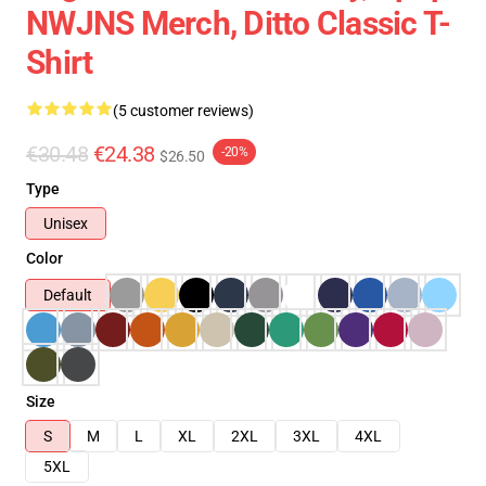
NWJNS Merch, Ditto Classic T-
Shirt
(5 customer reviews)
€30.48
€24.38
-20%
$26.50
Type
Unisex
Color
Default
Size
S
M
L
XL
2XL
3XL
4XL
5XL