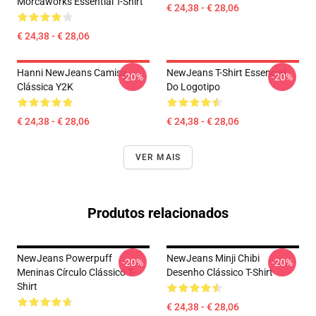
Morcaworks Essential T-Shirt
€ 24,38 - € 28,06
€ 24,38 - € 28,06
Hanni NewJeans Camisa
NewJeans T-Shirt Essencial
-20%
-20%
Clássica Y2K
Do Logotipo
€ 24,38 - € 28,06
€ 24,38 - € 28,06
VER MAIS
Produtos relacionados
NewJeans Powerpuff
NewJeans Minji Chibi
-20%
-20%
Meninas Círculo Clássico T-
Desenho Clássico T-Shirt
Shirt
€ 24,38 - € 28,06