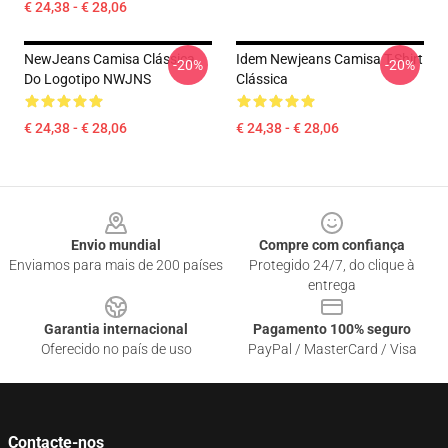
€ 24,38 - € 28,06
NewJeans Camisa Clássica
Idem Newjeans Camisa T-Shirt
-20%
-20%
Do Logotipo NWJNS
Clássica
€ 24,38 - € 28,06
€ 24,38 - € 28,06
Footer
Envio mundial
Compre com confiança
Enviamos para mais de 200 países
Protegido 24/7, do clique à
entrega
Garantia internacional
Pagamento 100% seguro
Oferecido no país de uso
PayPal / MasterCard / Visa
Contacte-nos