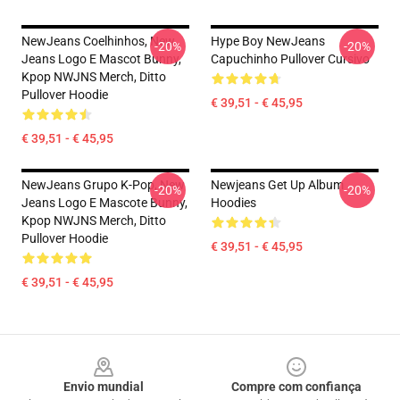
NewJeans Coelhinhos, New
Hype Boy NewJeans
-20%
-20%
Jeans Logo E Mascot Bunny,
Capuchinho Pullover Cursivo
Kpop NWJNS Merch, Ditto
Pullover Hoodie
€ 39,51 - € 45,95
€ 39,51 - € 45,95
NewJeans Grupo K-Pop, New
Newjeans Get Up Album
-20%
-20%
Jeans Logo E Mascote Bunny,
Hoodies
Kpop NWJNS Merch, Ditto
Pullover Hoodie
€ 39,51 - € 45,95
€ 39,51 - € 45,95
Footer
Envio mundial
Compre com confiança