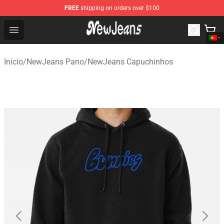
FREE
shipping on orders over $100
NewJeans Store - Official NewJeans Merchandise Shop
Open menu
Início
/
NewJeans Pano
/
NewJeans Capuchinhos