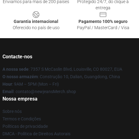
Enviamos para mais de 200 países
Protegido 24/7, do clique à
entrega
Garantia internacional
Pagamento 100% seguro
Oferecido no país de uso
PayPal / MasterCard / Visa
Contacte-nos
A nossa sede
: 7357 S McCaslin Blvd, Louisville, CO 80027, EUA
O nosso armazém
: Construção 10, Dalian, Guangdong, China
Hour
: 9AM – 5PM (Mon – Fri)
Email
: contato@newjeansMerch.shop
Nossa empresa
Sobre nós
Termos e Condições
Políticas de privacidade
DMCA - Política de Direitos Autorais