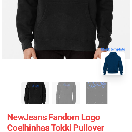
blank template
NewJeans Fandom Logo
Coelhinhas Tokki Pullover