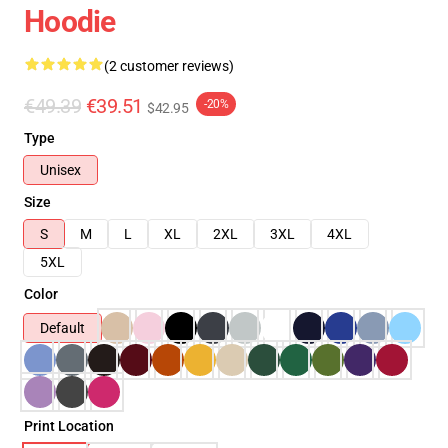
Hoodie
(2 customer reviews)
€49.39
€39.51
-20%
$42.95
Type
Unisex
Size
S
M
L
XL
2XL
3XL
4XL
5XL
Color
Default
Print Location