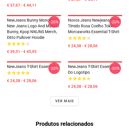
€ 37,67 - € 44,11
NewJeans Bunny Monoline,
Novos Jeans Newjeans Super
-20%
-20%
New Jeans Logo And Mascot
Tímido Rosa Coelho Tokki -
Bunny, Kpop NWJNS Merch,
Morcaworks Essential T-Shirt
Ditto Pullover Hoodie
€ 24,38 - € 28,06
€ 39,51 - € 45,95
NewJeans T-Shirt Essencial
NewJeans T-Shirt Essencial
-20%
-20%
Do Logotipo
€ 24,38 - € 28,06
€ 24,38 - € 28,06
VER MAIS
Produtos relacionados