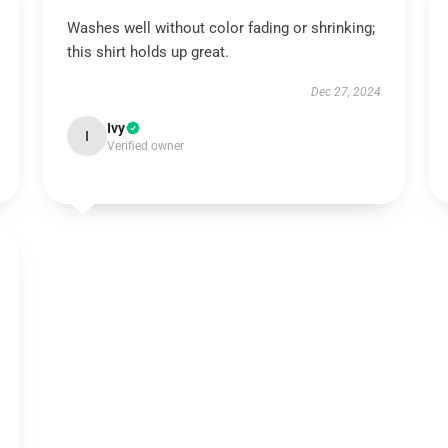
Washes well without color fading or shrinking;
this shirt holds up great.
Dec 27, 2024
Ivy
I
Verified owner