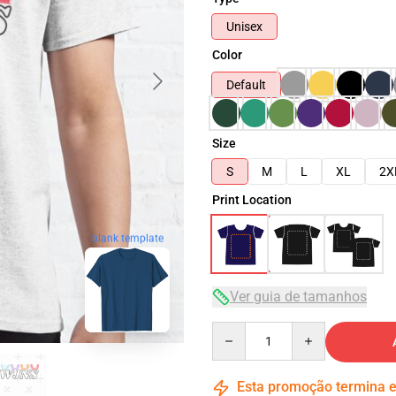
Unisex
Color
Default
Size
S
M
L
XL
2X
Print Location
blank template
Ver guia de tamanhos
Quantity
Esta promoção termina