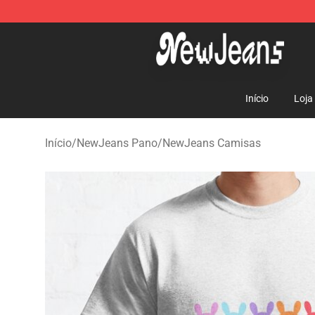
NewJeans Store - Official NewJeans Merchandise Sho
Início
Loja
Início
/
NewJeans Pano
/
NewJeans Camisas