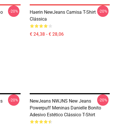
-20%
-20%
Do
Haerin NewJeans Camisa T-Shirt
Clássica
€ 24,38 - € 28,06
-20%
-20%
as
NewJeans NWJNS New Jeans
Powerpuff Meninas Danielle Bonito
Adesivo Estético Clássico T-Shirt