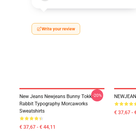
Write your review
-20%
New Jeans Newjeans Bunny Tokki
NEWJEANS
Rabbit Typography Morcaworks
Sweatshirts
€ 37,67 - 
€ 37,67 - € 44,11