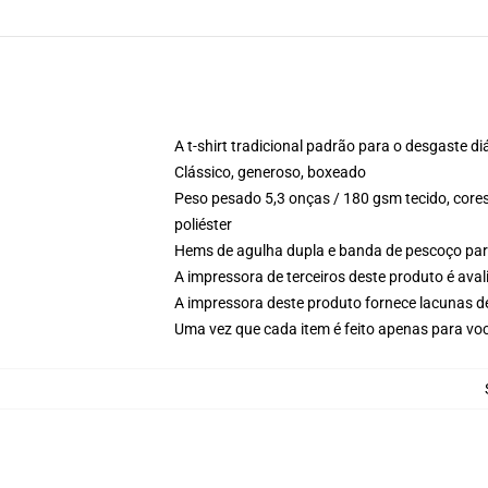
A t-shirt tradicional padrão para o desgaste di
Clássico, generoso, boxeado
Peso pesado 5,3 onças / 180 gsm tecido, cores
poliéster
Hems de agulha dupla e banda de pescoço par
A impressora de terceiros deste produto é av
A impressora deste produto fornece lacunas d
Uma vez que cada item é feito apenas para você