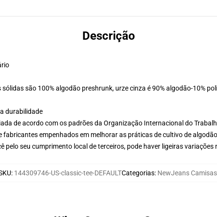
Descrição
ário
 sólidas são 100% algodão preshrunk, urze cinza é 90% algodão-10% poli
a durabilidade
aliada de acordo com os padrões da Organização Internacional do Trabal
e fabricantes empenhados em melhorar as práticas de cultivo de algodão
 pelo seu cumprimento local de terceiros, pode haver ligeiras variações
SKU
:
144309746-US-classic-tee-DEFAULT
Categorias
:
NewJeans Camisas