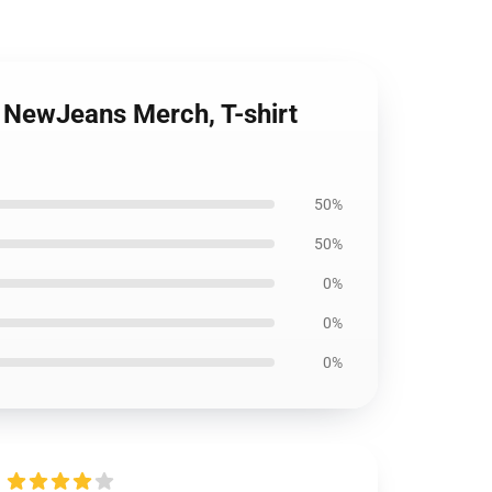
 NewJeans Merch, T-shirt
50%
50%
0%
0%
0%