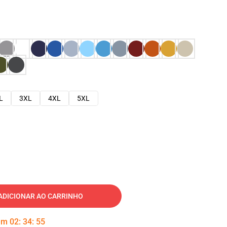
L
3XL
4XL
5XL
ADICIONAR AO CARRINHO
 em
02
:
34
:
53