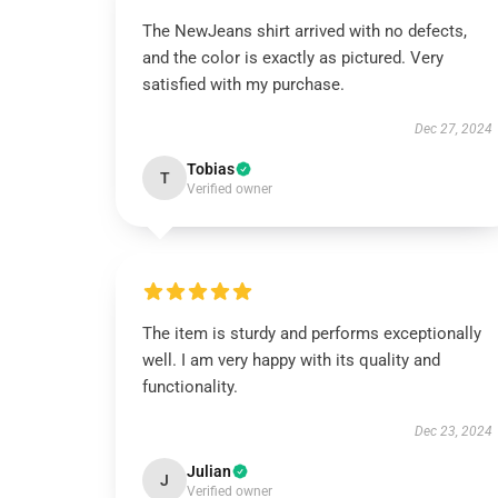
The NewJeans shirt arrived with no defects,
and the color is exactly as pictured. Very
satisfied with my purchase.
Dec 27, 2024
Tobias
T
Verified owner
The item is sturdy and performs exceptionally
well. I am very happy with its quality and
functionality.
Dec 23, 2024
Julian
J
Verified owner