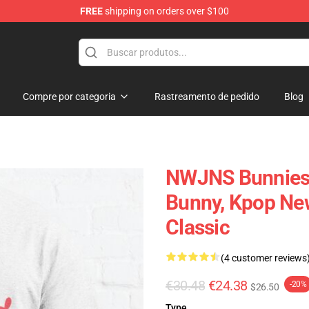
FREE
shipping on orders over $100
p
Compre por categoria
Rastreamento de pedido
Blog
NWJNS Bunnies,
Bunny, Kpop New
Classic
(4 customer reviews
€30.48
€24.38
-20%
$26.50
Type