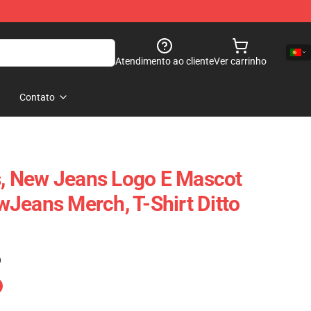
Atendimento ao cliente
Ver carrinho
Contato
 New Jeans Logo E Mascot
Jeans Merch, T-Shirt Ditto
)