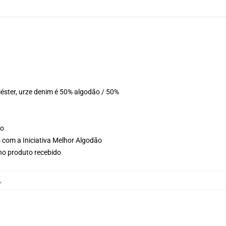
éster, urze denim é 50% algodão / 50%
ho
 com a Iniciativa Melhor Algodão
 no produto recebido
,