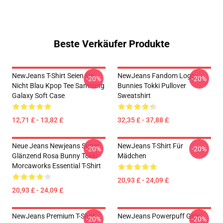
Beste Verkäufer Produkte
NewJeans T-Shirt Seien Sie
NewJeans Fandom Logo
-20%
-20%
Nicht Blau Kpop Tee Samsung
Bunnies Tokki Pullover
Galaxy Soft Case
Sweatshirt
12,71 £ - 13,82 £
32,35 £ - 37,88 £
Neue Jeans Newjeans Super
NewJeans T-Shirt Für
-20%
-20%
Glänzend Rosa Bunny Tokki -
Mädchen
Morcaworks Essential T-Shirt
20,93 £ - 24,09 £
20,93 £ - 24,09 £
NewJeans Premium T-Shirt
NewJeans Powerpuff Girls
-20%
-20%