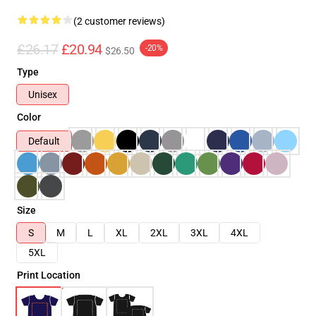
(2 customer reviews)
£26.17
£20.94
-20%
$26.50
Type
Unisex
Color
Default
Size
S
M
L
XL
2XL
3XL
4XL
5XL
Print Location