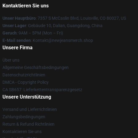
Kontaktieren Sie uns
Unser Hauptbüro
: 7357 S McCaslin Blvd, Louisville, CO 80027, US
Unser Lager
: Gebäude 10, Dalian, Guangdong, China
Geruch
: 9AM – 5PM (Mon – Fri)
E-Mail senden
: Kontakt@newjeansmerch.shop
Unsere Firma
Über uns
Allgemeine Geschäftsbedingungen
Datenschutzrichtlinien
DMCA - Copyright Policy
CA SB657: Lieferkettentransparenzgesetz
Unsere Unterstützung
Versand und Lieferrichtlinien
Zahlungsbedingungen
Return & Refund Richtlinien
Kontaktieren Sie uns