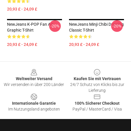
20,93 £ - 24,09 £
NewJeans K-POP Fan Art
NewJeans Minji Chibi Drawing
-20%
-20%
Graphic T-Shirt
Classic T-Shirt
20,93 £ - 24,09 £
20,93 £ - 24,09 £
Footer
Weltweiter Versand
Kaufen Sie mit Vertrauen
Wir versenden in über 200 Länder
24/7 Schutz von Klicks bis zur
Lieferung
Internationale Garantie
100% Sicherer Checkout
Im Nutzungsland angeboten
PayPal / MasterCard / Visa