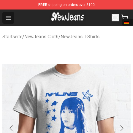
FREE
shipping on orders over $100
NewJeans Store - Official NewJeans Merchandise Shop
Open menu
Startseite
/
NewJeans Cloth
/
NewJeans T-Shirts