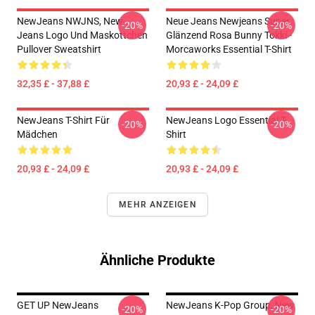
NewJeans NWJNS, New
Neue Jeans Newjeans Super
-20%
-20%
Jeans Logo Und Maskottchen
Glänzend Rosa Bunny Tokki -
Pullover Sweatshirt
Morcaworks Essential T-Shirt
32,35 £ - 37,88 £
20,93 £ - 24,09 £
NewJeans T-Shirt Für
NewJeans Logo Essential T-
-20%
-20%
Mädchen
Shirt
20,93 £ - 24,09 £
20,93 £ - 24,09 £
MEHR ANZEIGEN
Ähnliche Produkte
GET UP NewJeans
NewJeans K-Pop Group, New
-20%
-20%