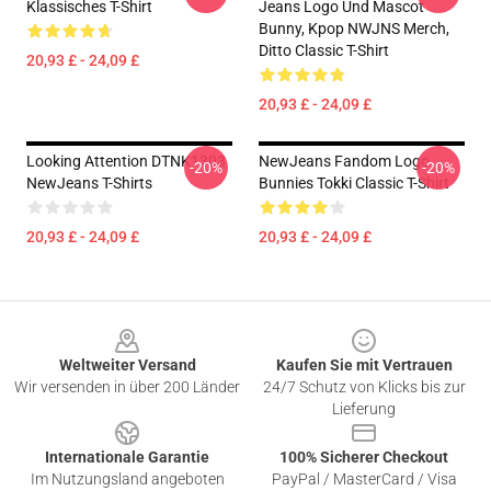
Klassisches T-Shirt
Jeans Logo Und Mascot
Bunny, Kpop NWJNS Merch,
Ditto Classic T-Shirt
20,93 £ - 24,09 £
20,93 £ - 24,09 £
Looking Attention DTNK1303
NewJeans Fandom Logo
-20%
-20%
NewJeans T-Shirts
Bunnies Tokki Classic T-Shirt
20,93 £ - 24,09 £
20,93 £ - 24,09 £
Footer
Weltweiter Versand
Kaufen Sie mit Vertrauen
Wir versenden in über 200 Länder
24/7 Schutz von Klicks bis zur
Lieferung
Internationale Garantie
100% Sicherer Checkout
Im Nutzungsland angeboten
PayPal / MasterCard / Visa