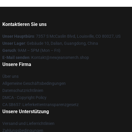
Kontaktieren Sie uns
Unser Hauptbüro
: 7357 S McCaslin Blvd, Louisville, CO 80027, US
Unser Lager
: Gebäude 10, Dalian, Guangdong, China
Geruch
: 9AM – 5PM (Mon – Fri)
E-Mail senden
: Kontakt@newjeansmerch.shop
Unsere Firma
Über uns
Allgemeine Geschäftsbedingungen
Datenschutzrichtlinien
DMCA - Copyright Policy
CA SB657: Lieferkettentransparenzgesetz
Unsere Unterstützung
Versand und Lieferrichtlinien
Zahlungsbedingungen