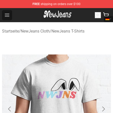
FREE
shipping on orders over $100
NewJeans Store - Official NewJeans Merchandise Shop
Open menu
Startseite
/
NewJeans Cloth
/
NewJeans T-Shirts