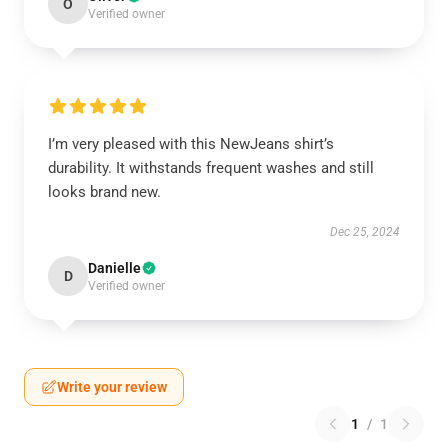
O
Verified owner
I’m very pleased with this NewJeans shirt’s
durability. It withstands frequent washes and still
looks brand new.
Dec 25, 2024
Danielle
D
Verified owner
Write your review
1
/
1