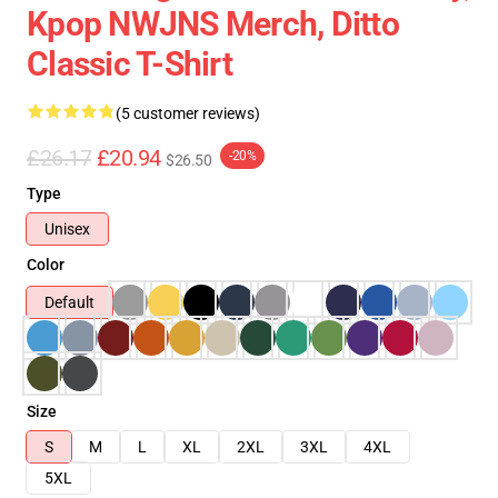
Kpop NWJNS Merch, Ditto
Classic T-Shirt
(5 customer reviews)
£26.17
£20.94
-20%
$26.50
Type
Unisex
Color
Default
Size
S
M
L
XL
2XL
3XL
4XL
5XL