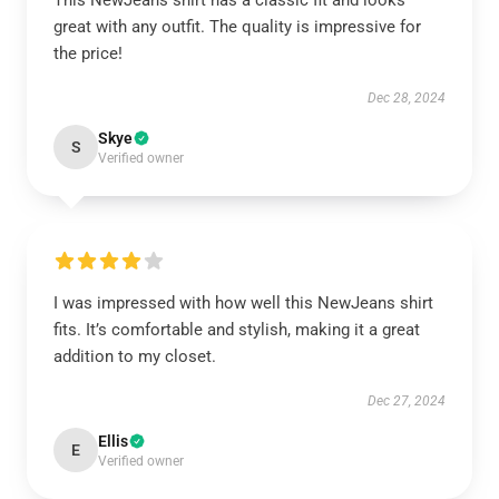
This NewJeans shirt has a classic fit and looks
great with any outfit. The quality is impressive for
the price!
Dec 28, 2024
Skye
S
Verified owner
I was impressed with how well this NewJeans shirt
fits. It’s comfortable and stylish, making it a great
addition to my closet.
Dec 27, 2024
Ellis
E
Verified owner