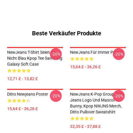
Beste Verkäufer Produkte
NewJeans T-Shirt Seien Sie
NewJeans Für Immer Poster
-20%
-20%
Nicht Blau Kpop Tee Samsung
Galaxy Soft Case
15,64 £ - 36,26 £
12,71 £ - 13,82 £
Ditto Newjeans Poster
NewJeans K-Pop Group, New
-20%
-20%
Jeans Logo Und Mascot
Bunny, Kpop NWJNS Merch,
15,64 £ - 36,26 £
Ditto Pullover Sweatshirt
32,35 £ - 37,88 £