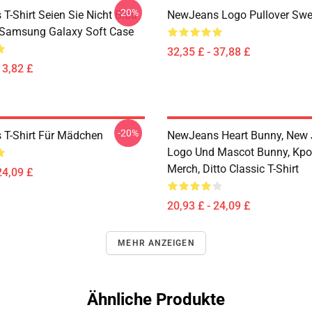
-20%
T-Shirt Seien Sie Nicht Blau
NewJeans Logo Pullover Swea
Samsung Galaxy Soft Case
32,35 £ - 37,88 £
13,82 £
-20%
T-Shirt Für Mädchen
NewJeans Heart Bunny, New
Logo Und Mascot Bunny, K
Merch, Ditto Classic T-Shirt
24,09 £
20,93 £ - 24,09 £
MEHR ANZEIGEN
Ähnliche Produkte