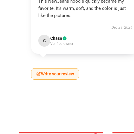
This NewJeans hoodie quickly became my
favorite. It’s warm, soft, and the color is just
like the pictures.
Dec 29, 2024
Chase
C
Verified owner
Write your review