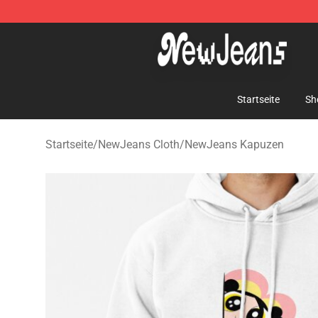
NewJeans Store - Official NewJeans Merchandise Sho
Startseite
Sh
Startseite
/
NewJeans Cloth
/
NewJeans Kapuzen