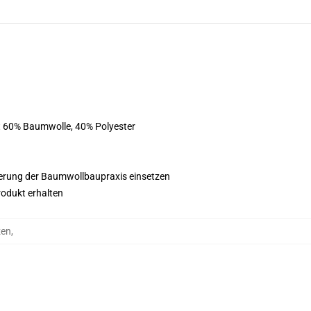
st 60% Baumwolle, 40% Polyester
esserung der Baumwollbaupraxis einsetzen
rodukt erhalten
en
,