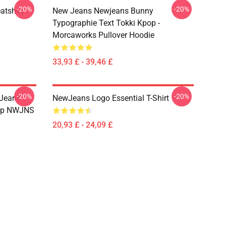
-20%
-20%
tshirt
New Jeans Newjeans Bunny
Typographie Text Tokki Kpop -
Morcaworks Pullover Hoodie
33,93 £ - 39,46 £
-20%
-20%
 Jeans
NewJeans Logo Essential T-Shirt
pop NWJNS
20,93 £ - 24,09 £