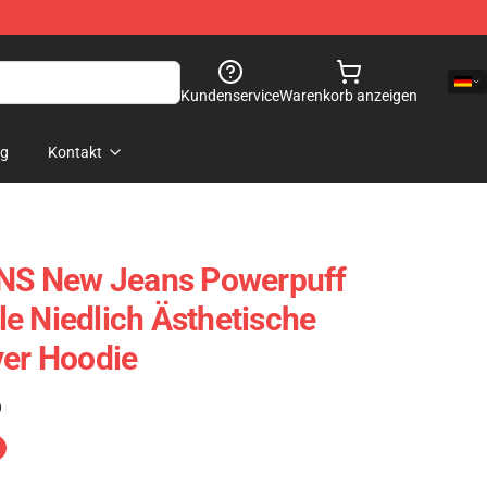
Kundenservice
Warenkorb anzeigen
og
Kontakt
S New Jeans Powerpuff
e Niedlich Ästhetische
ver Hoodie
)