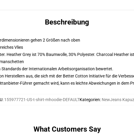
Beschreibung
erdimensionieren gehen 2 Größen nach oben
eiches Vlies
er. Heather Grey ist 70% Baumwolle, 30% Polyester. Charcoal Heather i
nmanschetten
n Standards der Internationalen Arbeitsorganisation bewertet.
on Herstellern aus, die sich mit der Better Cotton Initiative für die Verb
 Drittanbieter-Führer gemacht wird, kann es leichte Abweichungen in dem P
U
:
155977721-US-t-shirt-mhoodie-DEFAULT
Kategorien
:
NewJeans Kapuz
What Customers Say