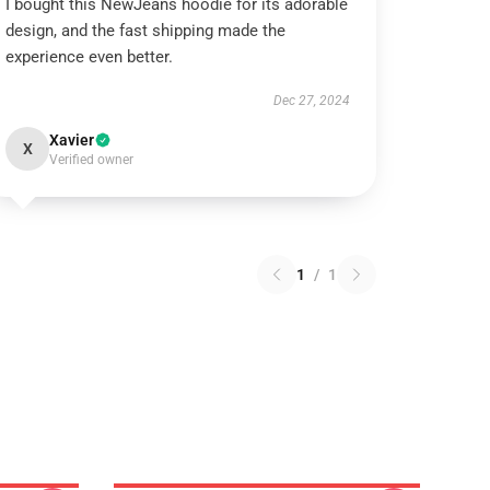
I bought this NewJeans hoodie for its adorable
design, and the fast shipping made the
experience even better.
Dec 27, 2024
Xavier
X
Verified owner
1
/
1