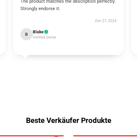
The product matches the description perfectly.
Strongly endorse it.
Dec 27, 2024
Blake
B
Verified owner
Beste Verkäufer Produkte