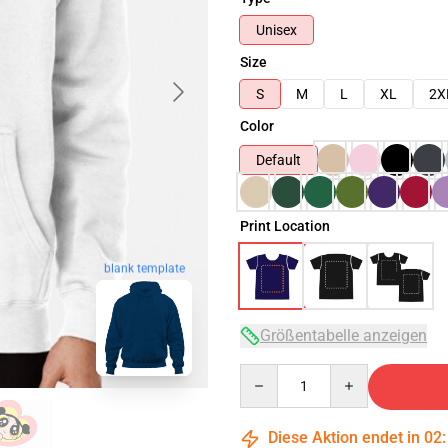
Unisex
Size
S
M
L
XL
2X
Color
Default
Print Location
blank template
Größentabelle anzeigen
Quantity
Diese Aktion endet in
02