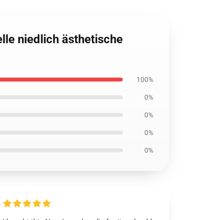
e niedlich ästhetische
100%
0%
0%
0%
0%