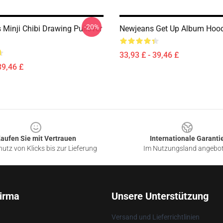
-20%
Minji Chibi Drawing Pullover
Newjeans Get Up Album Hood
33,93 £ - 39,46 £
39,46 £
aufen Sie mit Vertrauen
Internationale Garanti
utz von Klicks bis zur Lieferung
Im Nutzungsland angebo
irma
Unsere Unterstützung
Versand und Lieferrichtlinien