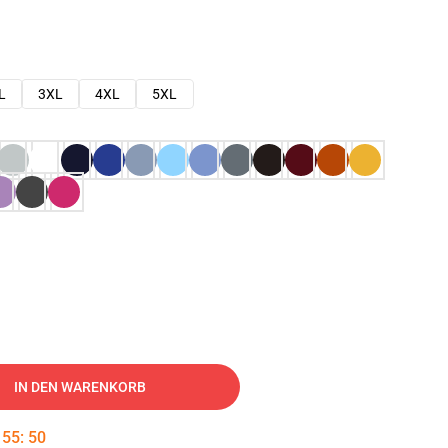
L
3XL
4XL
5XL
IN DEN WARENKORB
:
55
:
49