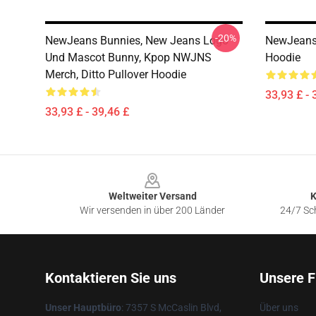
-20%
NewJeans Bunnies, New Jeans Logo
NewJeans 
Und Mascot Bunny, Kpop NWJNS
Hoodie
Merch, Ditto Pullover Hoodie
33,93 £ - 
33,93 £ - 39,46 £
Footer
Weltweiter Versand
K
Wir versenden in über 200 Länder
24/7 Sch
Kontaktieren Sie uns
Unsere F
Unser Hauptbüro
: 7357 S McCaslin Blvd,
Über uns