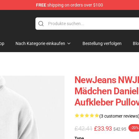
FREE
shipping on orders over $100
p
op
Nach Kategorie einkaufen
Bestellung verfolgen
Bl
NewJeans NWJN
Mädchen Daniell
Aufkleber Pullo
(3 customer reviews
£42.41
£33.93
-20%
$42.95
Type