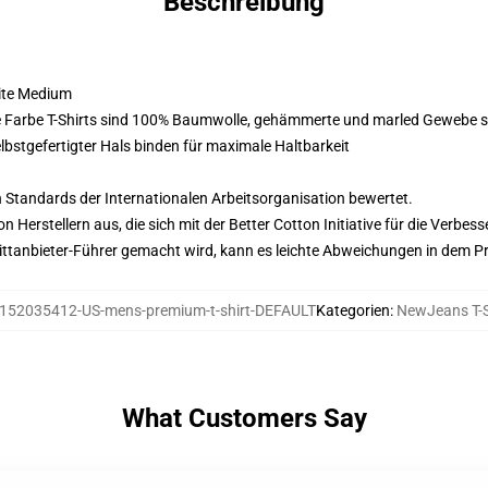
Beschreibung
eite Medium
te Farbe T-Shirts sind 100% Baumwolle, gehämmerte und marled Gewebe
stgefertigter Hals binden für maximale Haltbarkeit
n Standards der Internationalen Arbeitsorganisation bewertet.
on Herstellern aus, die sich mit der Better Cotton Initiative für die Verb
 Drittanbieter-Führer gemacht wird, kann es leichte Abweichungen in dem P
152035412-US-mens-premium-t-shirt-DEFAULT
Kategorien
:
NewJeans T-S
What Customers Say