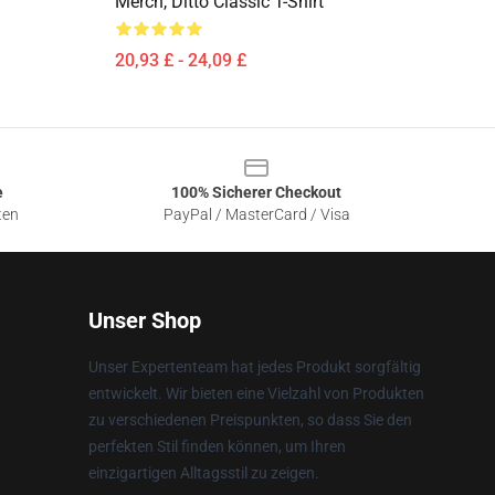
Merch, Ditto Classic T-Shirt
20,93 £ - 24,09 £
e
100% Sicherer Checkout
ten
PayPal / MasterCard / Visa
Unser Shop
Unser Expertenteam hat jedes Produkt sorgfältig
entwickelt. Wir bieten eine Vielzahl von Produkten
zu verschiedenen Preispunkten, so dass Sie den
perfekten Stil finden können, um Ihren
einzigartigen Alltagsstil zu zeigen.