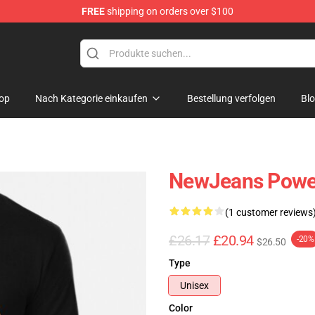
FREE
shipping on orders over $100
p
op
Nach Kategorie einkaufen
Bestellung verfolgen
Bl
NewJeans Power
(1 customer reviews
£26.17
£20.94
-20%
$26.50
Type
Unisex
Color