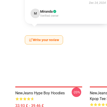
Dec 24, 2024
Miranda
M
Verified owner
Write your review
-20%
NewJeans Hype Boy Hoodies
NewJeans 
Kpop Tee 
33,93 £ - 39,46 £