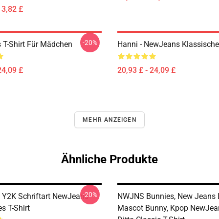
13,82 £
-20%
T-Shirt Für Mädchen
Hanni - NewJeans Klassisches
24,09 £
20,93 £ - 24,09 £
MEHR ANZEIGEN
Ähnliche Produkte
-20%
 Y2K Schriftart NewJeans
NWJNS Bunnies, New Jeans 
s T-Shirt
Mascot Bunny, Kpop NewJea