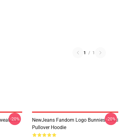
1
/
1
-20%
-20%
weatshirt
NewJeans Fandom Logo Bunnies Tokki
Pullover Hoodie