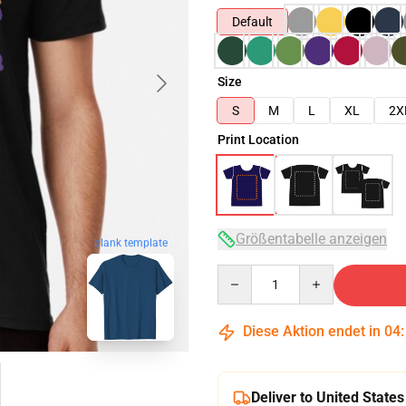
Default
Size
S
M
L
XL
2X
Print Location
Größentabelle anzeigen
blank template
Quantity
Diese Aktion endet in
04
Deliver to United States