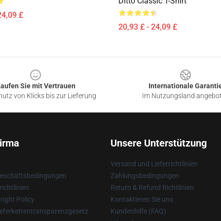
Ditto Classic T-Shirt
24,09 £
20,93 £ - 24,09 £
aufen Sie mit Vertrauen
Internationale Garanti
utz von Klicks bis zur Lieferung
Im Nutzungsland angebo
irma
Unsere Unterstützung
Versand und Lieferrichtlinien
Geschäftsbedingungen
Zahlungsbedingungen
ichtlinien
Return & Refund Richtlinien
ight Policy
Kontaktieren Sie uns
eferkettentransparenzgesetz
Kundenhilfe (FAQ)