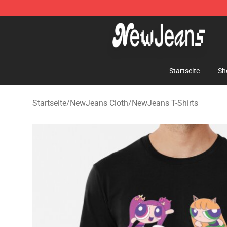
NewJeans Store - Official NewJeans Merchandise Sho
Startseite
Sh
Startseite
/
NewJeans Cloth
/
NewJeans T-Shirts