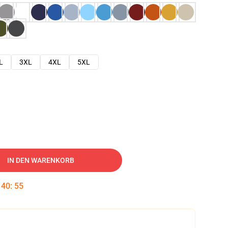
L
3XL
4XL
5XL
IN DEN WARENKORB
:
40
:
54