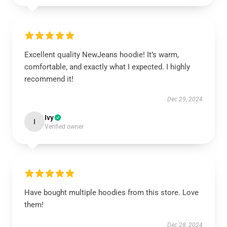
Excellent quality NewJeans hoodie! It’s warm,
comfortable, and exactly what I expected. I highly
recommend it!
Dec 29, 2024
Ivy
I
Verified owner
Have bought multiple hoodies from this store. Love
them!
Dec 28, 2024