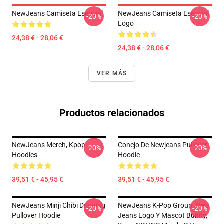
NewJeans Camiseta Esencial
NewJeans Camiseta Esencial
-20%
-20%
Logo
24,38 € - 28,06 €
24,38 € - 28,06 €
VER MÁS
Productos relacionados
NewJeans Merch, Kpop
Conejo De Newjeans Pullover
-20%
-20%
Hoodies
Hoodie
39,51 € - 45,95 €
39,51 € - 45,95 €
NewJeans Minji Chibi Drawing
NewJeans K-Pop Group, New
-20%
-20%
Pullover Hoodie
Jeans Logo Y Mascot Bunny,