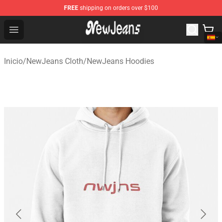
FREE
shipping on orders over $100
NewJeans Store - Official NewJeans Merchandise Shop
Open menu
Inicio
/
NewJeans Cloth
/
NewJeans Hoodies