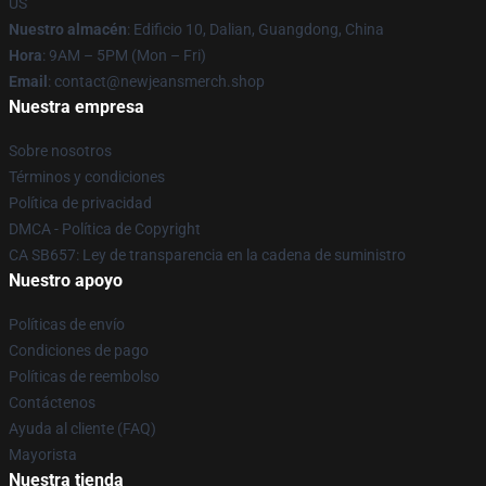
US
Nuestro almacén
: Edificio 10, Dalian, Guangdong, China
Hora
: 9AM – 5PM (Mon – Fri)
Email
: contact@newjeansmerch.shop
Nuestra empresa
Sobre nosotros
Términos y condiciones
Política de privacidad
DMCA - Política de Copyright
CA SB657: Ley de transparencia en la cadena de suministro
Nuestro apoyo
Políticas de envío
Condiciones de pago
Políticas de reembolso
Contáctenos
Ayuda al cliente (FAQ)
Mayorista
Nuestra tienda