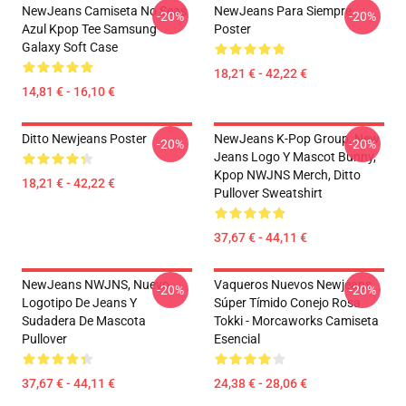
NewJeans Camiseta No Seas
NewJeans Para Siempre
-20%
-20%
Azul Kpop Tee Samsung
Poster
Galaxy Soft Case
18,21 € - 42,22 €
14,81 € - 16,10 €
Ditto Newjeans Poster
NewJeans K-Pop Group, New
-20%
-20%
Jeans Logo Y Mascot Bunny,
Kpop NWJNS Merch, Ditto
18,21 € - 42,22 €
Pullover Sweatshirt
37,67 € - 44,11 €
NewJeans NWJNS, Nuevo
Vaqueros Nuevos Newjeans
-20%
-20%
Logotipo De Jeans Y
Súper Tímido Conejo Rosa
Sudadera De Mascota
Tokki - Morcaworks Camiseta
Pullover
Esencial
37,67 € - 44,11 €
24,38 € - 28,06 €