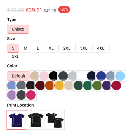
€49.39
€39.51
-20%
$42.95
Type
Unisex
Size
S
M
L
XL
2XL
3XL
4XL
5XL
Color
Default
Print Location