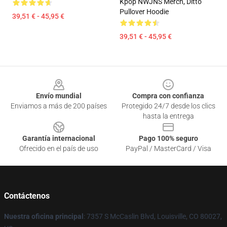
Kpop NWJNS Merch, Ditto
Pullover Hoodie
39,51 € - 45,95 €
39,51 € - 45,95 €
Footer
Envío mundial
Compra con confianza
Enviamos a más de 200 países
Protegido 24/7 desde los clics
hasta la entrega
Garantía internacional
Pago 100% seguro
Ofrecido en el país de uso
PayPal / MasterCard / Visa
Contáctenos
Nuestra oficina principal
: 7357 S McCaslin Blvd, Louisville, CO 80027,