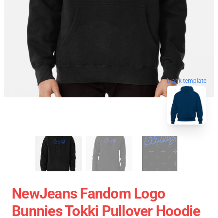
blank template
NewJeans Fandom Logo
Bunnies Tokki Pullover Hoodie