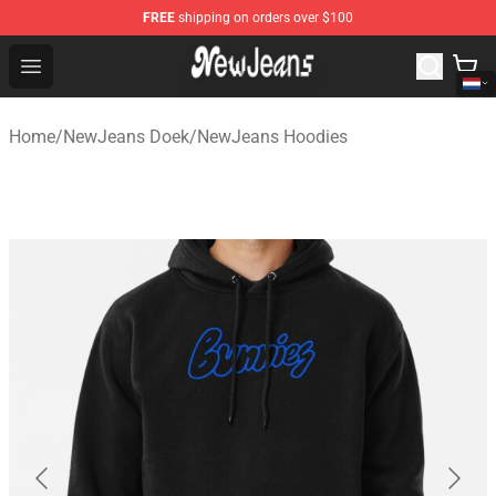
FREE
shipping on orders over $100
NewJeans Store - Official NewJeans Merchandise Shop
Open menu
Home
/
NewJeans Doek
/
NewJeans Hoodies