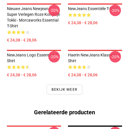
Nieuwe Jeans Newjeans
NewJeans Essentiële T-Shirt
-20%
-20%
Super Verlegen Roze Konijntje
Tokki - Morcaworks Essential
€ 24,38 - € 28,06
T-Shirt
€ 24,38 - € 28,06
NewJeans Logo Essentiële T-
Haerin NewJeans Klassieke T-
-20%
-20%
Shirt
Shirt
€ 24,38 - € 28,06
€ 24,38 - € 28,06
BEKIJK MEER
Gerelateerde producten