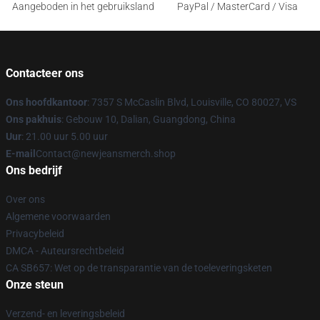
Aangeboden in het gebruiksland
PayPal / MasterCard / Visa
Contacteer ons
Ons hoofdkantoor
: 7357 S McCaslin Blvd, Louisville, CO 80027, VS
Ons pakhuis
: Gebouw 10, Dalian, Guangdong, China
Uur
: 21.00 uur 5.00 uur
E-mail
Contact@newjeansmerch.shop
Ons bedrijf
Over ons
Algemene voorwaarden
Privacybeleid
DMCA - Auteursrechtbeleid
CA SB657: Wet op de transparantie van de toeleveringsketen
Onze steun
Verzend- en leveringsbeleid