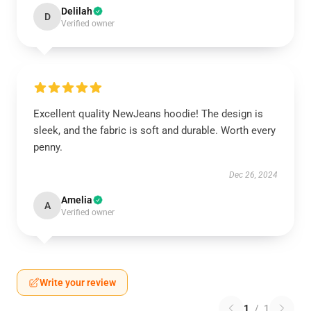
Delilah
D
Verified owner
Excellent quality NewJeans hoodie! The design is
sleek, and the fabric is soft and durable. Worth every
penny.
Dec 26, 2024
Amelia
A
Verified owner
Write your review
1
/
1