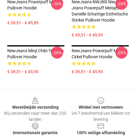
NewJeans Powerpuff Meisjes
NewJeans NWJNS Nieuwe
-20%
-20%
Pullover Hoodie
Jeans Powerpuff Meisjes
Danielle Schattige Esthetische
Sticker Pullover Hoodie
€ 39,51 - € 45,95
€ 39,51 - € 45,95
NewJeans Minji Chibi Tekenen
NewJeans Powerpuff Meisjes
-20%
-20%
Pullover Hoodie
Cirkel Pullover Hoodie
€ 39,51 - € 45,95
€ 39,51 - € 45,95
Footer
Wereldwijde verzending
Winkel met vertrouwen
Wij verzenden naar meer dan 200
24/7 beschermd van klikken tot
landen
levering
Internationale garantie
100% veilige afhandeling