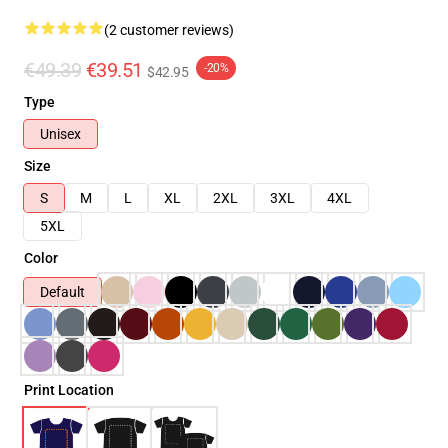
(2 customer reviews)
€49.39
€39.51
-20%
$42.95
Type
Unisex
Size
S
M
L
XL
2XL
3XL
4XL
5XL
Color
Default
Print Location