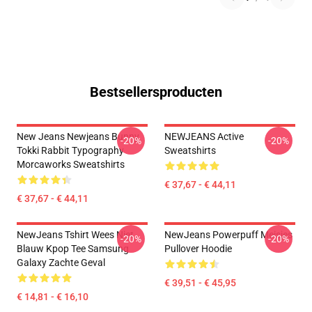
Bestsellersproducten
New Jeans Newjeans Bunny
NEWJEANS Active
-20%
-20%
Tokki Rabbit Typography
Sweatshirts
Morcaworks Sweatshirts
€ 37,67 - € 44,11
€ 37,67 - € 44,11
NewJeans Tshirt Wees Niet
NewJeans Powerpuff Meisjes
-20%
-20%
Blauw Kpop Tee Samsung
Pullover Hoodie
Galaxy Zachte Geval
€ 39,51 - € 45,95
€ 14,81 - € 16,10