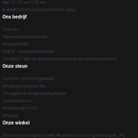
Uur
: 21.00 uur 5.00 uur
E-mail
Contact@newjeansmerch.shop
Ons bedrijf
Over ons
Algemene voorwaarden
Privacybeleid
DMCA - Auteursrechtbeleid
CA SB657: Wet op de transparantie van de toeleveringsketen
Onze steun
Verzend- en leveringsbeleid
Betalingsvoorwaarden
Teruggave & terugbetalingsbeleid
Contacteer ons
Klantenhulp (FAQ)
Whosale
Onze winkel
Ons team van experts heeft elk product met zorg ontworpen. Wij