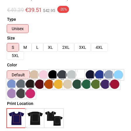
€49.39
€39.51
-20%
$42.95
Type
Unisex
Size
S
M
L
XL
2XL
3XL
4XL
5XL
Color
Default
Print Location