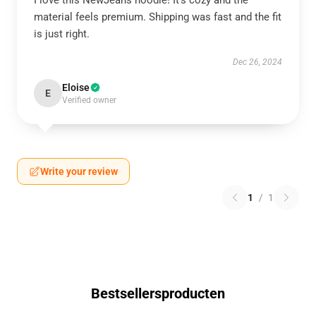
I love this NewJeans hoodie! It’s cozy and the
material feels premium. Shipping was fast and the fit
is just right.
Dec 26, 2024
Eloise
E
Verified owner
Write your review
1
/
1
Bestsellersproducten