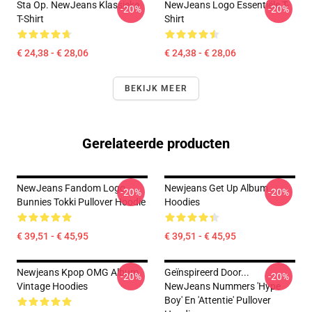
Sta Op. NewJeans Klassieke
NewJeans Logo Essentiële T-
-20%
-20%
T-Shirt
Shirt
€ 24,38 - € 28,06
€ 24,38 - € 28,06
BEKIJK MEER
Gerelateerde producten
NewJeans Fandom Logo
Newjeans Get Up Album
-20%
-20%
Bunnies Tokki Pullover Hoodie
Hoodies
€ 39,51 - € 45,95
€ 39,51 - € 45,95
Newjeans Kpop OMG Album
Geïnspireerd Door...
-20%
-20%
Vintage Hoodies
NewJeans Nummers 'Hype
Boy' En 'Attentie' Pullover