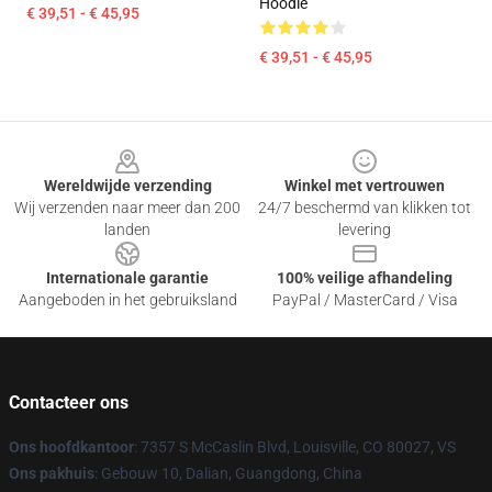
Hoodie
€ 39,51 - € 45,95
€ 39,51 - € 45,95
Footer
Wereldwijde verzending
Winkel met vertrouwen
Wij verzenden naar meer dan 200
24/7 beschermd van klikken tot
landen
levering
Internationale garantie
100% veilige afhandeling
Aangeboden in het gebruiksland
PayPal / MasterCard / Visa
Contacteer ons
Ons hoofdkantoor
: 7357 S McCaslin Blvd, Louisville, CO 80027, VS
Ons pakhuis
: Gebouw 10, Dalian, Guangdong, China