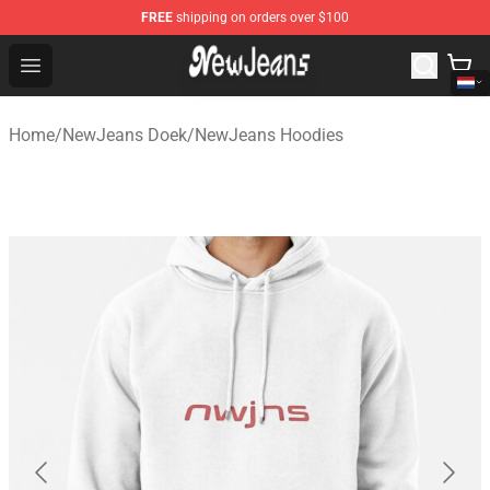
FREE
shipping on orders over $100
NewJeans Store - Official NewJeans Merchandise Shop
Open menu
Home
/
NewJeans Doek
/
NewJeans Hoodies