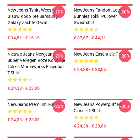
NewJeans Tshirt Wees Niet
NewJeans Fandom Logo
-20%
-20%
Blauw Kpop Tee Samsung
Bunnies Tokki Pullover
Galaxy Zachte Geval
Sweatshirt
€ 14,81 - € 16,10
€ 37,67 - € 44,11
Nieuwe Jeans Newjeans
NewJeans Essentiële T-Shirt
-20%
-20%
Super Verlegen Roze Konijntje
Tokki - Morcaworks Essential
€ 24,38 - € 28,06
T-Shirt
€ 24,38 - € 28,06
NewJeans Premium T-Shirt
NewJeans Powerpuff Girls
-20%
-20%
Classic T-Shirt
€ 24,38 - € 28,06
€ 24,38 - € 28,06