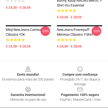
Bunny, Kpop NWJNS Merch, T-
Shirt Itto Essential
€ 24,38 - € 28,06
€ 24,38 - € 28,06
Minji NewJeans Camisa
NewJeans Powerpuff
-20%
-20%
Clássica Y2K
Meninas Clássico T-Shirt
€ 24,38 - € 28,06
€ 24,38 - € 28,06
Footer
Envio mundial
Compre com confiança
Enviamos para mais de 200 países
Protegido 24/7, do clique à
entrega
Garantia internacional
Pagamento 100% seguro
Oferecido no país de uso
PayPal / MasterCard / Visa