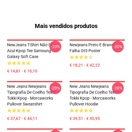
Mais vendidos produtos
NewJeans T-Shirt Não Seja
Newjeans Preto E Branco
-20%
-20%
Azul Kpop Tee Samsung
Falha Ot5 Poster
Galaxy Soft Case
€ 18,21 - € 42,22
€ 14,81 - € 16,10
New Jeans Newjeans
New Jeans Newjeans
-20%
-20%
Tipografia De Coelho Texto
Tipografia De Coelho Texto
Tokki Kpop - Morcaworks
Tokki Kpop - Morcaworks
Pullover Sweatshirt
Pullover Hoodie
€ 37,67 - € 44,11
€ 39,51 - € 45,95