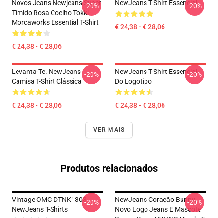
Novos Jeans Newjeans Super
NewJeans T-Shirt Essencial
-20%
-20%
Tímido Rosa Coelho Tokki -
Morcaworks Essential T-Shirt
€ 24,38 - € 28,06
€ 24,38 - € 28,06
Levanta-Te. NewJeans
NewJeans T-Shirt Essencial
-20%
-20%
Camisa T-Shirt Clássica
Do Logotipo
€ 24,38 - € 28,06
€ 24,38 - € 28,06
VER MAIS
Produtos relacionados
Vintage OMG DTNK1303
NewJeans Coração Bunny,
-20%
-20%
NewJeans T-Shirts
Novo Logo Jeans E Mascote