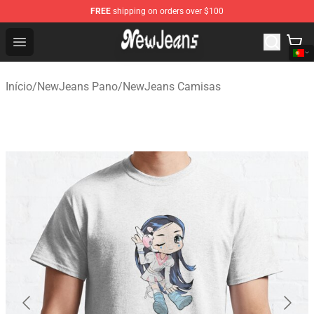
FREE
shipping on orders over $100
NewJeans Store - Official NewJeans Merchandise Shop
Open menu
Início
/
NewJeans Pano
/
NewJeans Camisas