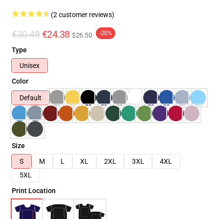
(2 customer reviews)
€30.48
€24.38
-20%
$26.50
Type
Unisex
Color
Default
Size
S
M
L
XL
2XL
3XL
4XL
5XL
Print Location