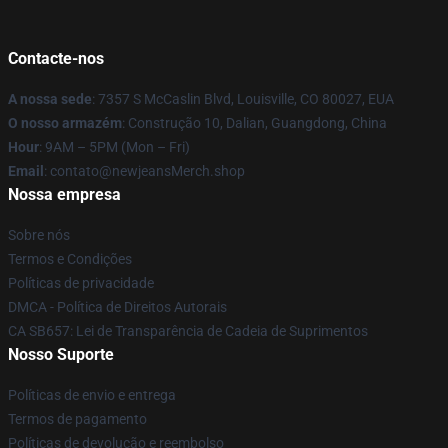
Contacte-nos
A nossa sede
: 7357 S McCaslin Blvd, Louisville, CO 80027, EUA
O nosso armazém
: Construção 10, Dalian, Guangdong, China
Hour
: 9AM – 5PM (Mon – Fri)
Email
: contato@newjeansMerch.shop
Nossa empresa
Sobre nós
Termos e Condições
Políticas de privacidade
DMCA - Política de Direitos Autorais
CA SB657: Lei de Transparência de Cadeia de Suprimentos
Nosso Suporte
Políticas de envio e entrega
Termos de pagamento
Políticas de devolução e reembolso