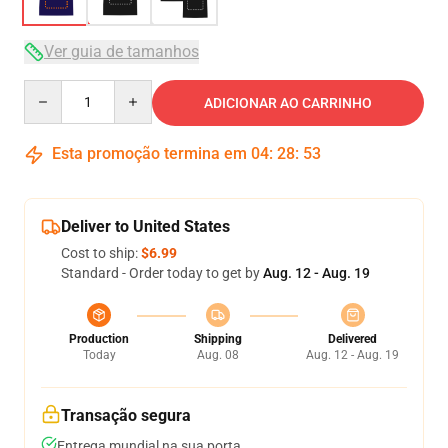
Ver guia de tamanhos
Quantity
ADICIONAR AO CARRINHO
Esta promoção termina em
04
:
28
:
52
Deliver to United States
Cost to ship:
$6.99
Standard - Order today to get by
Aug. 12 - Aug. 19
Production
Shipping
Delivered
Today
Aug. 08
Aug. 12 - Aug. 19
Transação segura
Entrega mundial na sua porta