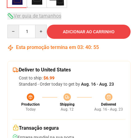
Ver guia de tamanhos
Quantity
ADICIONAR AO CARRINHO
Esta promoção termina em
03
:
40
:
54
Deliver to United States
Cost to ship:
$6.99
Standard - Order today to get by
Aug. 16 - Aug. 23
Production
Shipping
Delivered
Today
Aug. 12
Aug. 16 - Aug. 23
Transação segura
Entrega mundial na sua porta