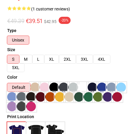
(1 customer reviews)
€49.39
€39.51
-20%
$42.95
Type
Unisex
Size
S
M
L
XL
2XL
3XL
4XL
5XL
Color
Default
Print Location