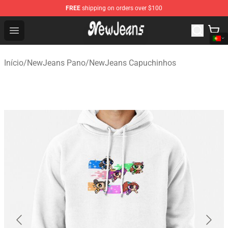
FREE
shipping on orders over $100
NewJeans Store - Official NewJeans Merchandise Shop
Open menu
Início
/
NewJeans Pano
/
NewJeans Capuchinhos