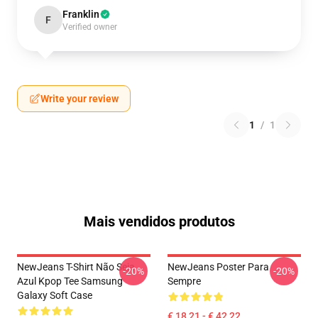
Franklin
F
Verified owner
Write your review
1
/
1
Mais vendidos produtos
NewJeans T-Shirt Não Seja
NewJeans Poster Para
-20%
-20%
Azul Kpop Tee Samsung
Sempre
Galaxy Soft Case
€ 18,21 - € 42,22