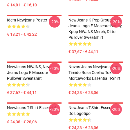
€ 14,81 - € 16,10
Idem Newjeans Poster
NewJeans K-Pop Group, New
-20%
-20%
Jeans Logo E Mascote Bunny,
Kpop NWJNS Merch, Ditto
€ 18,21 - € 42,22
Pullover Sweatshirt
€ 37,67 - € 44,11
NewJeans NWJNS, New
Novos Jeans Newjeans Super
-20%
-20%
Jeans Logo E Mascote
Tímido Rosa Coelho Tokki -
Pullover Sweatshirt
Morcaworks Essential T-Shirt
€ 37,67 - € 44,11
€ 24,38 - € 28,06
NewJeans T-Shirt Essencial
NewJeans T-Shirt Essencial
-20%
-20%
Do Logotipo
€ 24,38 - € 28,06
€ 24,38 - € 28,06