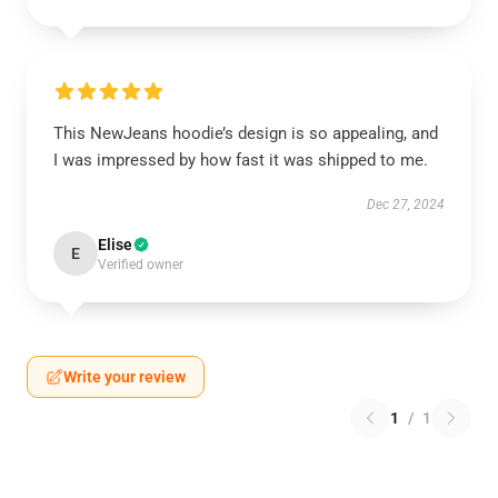
This NewJeans hoodie’s design is so appealing, and
I was impressed by how fast it was shipped to me.
Dec 27, 2024
Elise
E
Verified owner
Write your review
1
/
1