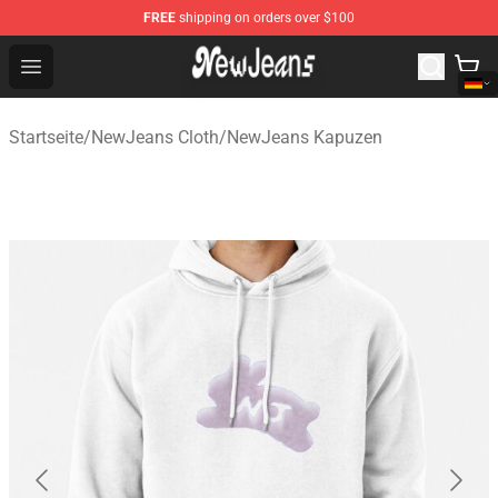
FREE
shipping on orders over $100
NewJeans Store - Official NewJeans Merchandise Shop
Open menu
Startseite
/
NewJeans Cloth
/
NewJeans Kapuzen