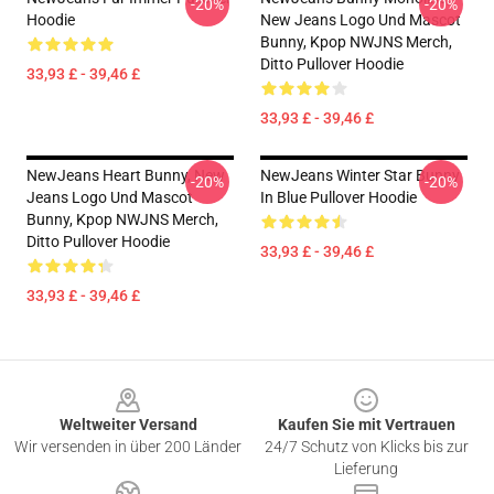
-20%
-20%
Hoodie
New Jeans Logo Und Mascot
Bunny, Kpop NWJNS Merch,
Ditto Pullover Hoodie
33,93 £ - 39,46 £
33,93 £ - 39,46 £
NewJeans Heart Bunny, New
NewJeans Winter Star Bunny
-20%
-20%
Jeans Logo Und Mascot
In Blue Pullover Hoodie
Bunny, Kpop NWJNS Merch,
Ditto Pullover Hoodie
33,93 £ - 39,46 £
33,93 £ - 39,46 £
Footer
Weltweiter Versand
Kaufen Sie mit Vertrauen
Wir versenden in über 200 Länder
24/7 Schutz von Klicks bis zur
Lieferung