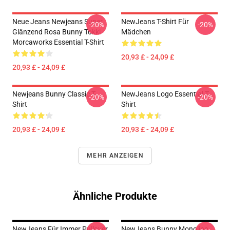
Neue Jeans Newjeans Super
NewJeans T-Shirt Für
-20%
-20%
Glänzend Rosa Bunny Tokki -
Mädchen
Morcaworks Essential T-Shirt
20,93 £ - 24,09 £
20,93 £ - 24,09 £
Newjeans Bunny Classic T-
NewJeans Logo Essential T-
-20%
-20%
Shirt
Shirt
20,93 £ - 24,09 £
20,93 £ - 24,09 £
MEHR ANZEIGEN
Ähnliche Produkte
NewJeans Für Immer Pullover
NewJeans Bunny Monoline,