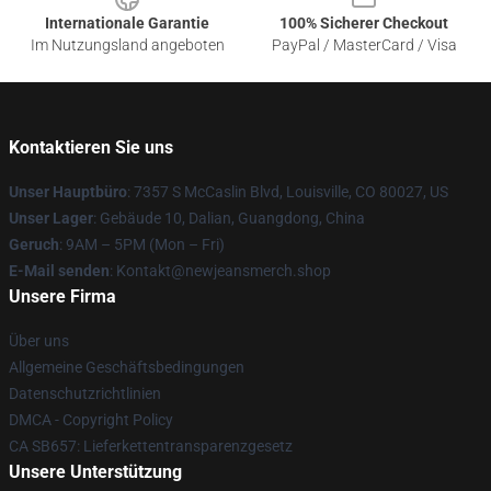
Internationale Garantie
100% Sicherer Checkout
Im Nutzungsland angeboten
PayPal / MasterCard / Visa
Kontaktieren Sie uns
Unser Hauptbüro
: 7357 S McCaslin Blvd, Louisville, CO 80027, US
Unser Lager
: Gebäude 10, Dalian, Guangdong, China
Geruch
: 9AM – 5PM (Mon – Fri)
E-Mail senden
: Kontakt@newjeansmerch.shop
Unsere Firma
Über uns
Allgemeine Geschäftsbedingungen
Datenschutzrichtlinien
DMCA - Copyright Policy
CA SB657: Lieferkettentransparenzgesetz
Unsere Unterstützung