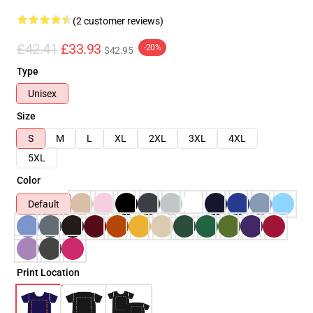
(2 customer reviews)
£42.41
£33.93
-20%
$42.95
Type
Unisex
Size
S
M
L
XL
2XL
3XL
4XL
5XL
Color
Default
Print Location