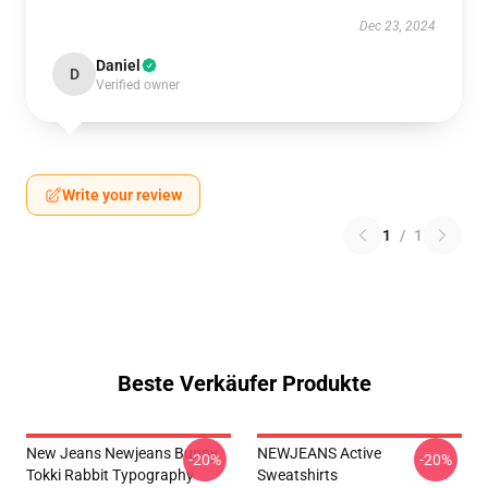
Dec 23, 2024
Daniel
D
Verified owner
Write your review
1
/
1
Beste Verkäufer Produkte
New Jeans Newjeans Bunny
NEWJEANS Active
-20%
-20%
Tokki Rabbit Typography
Sweatshirts