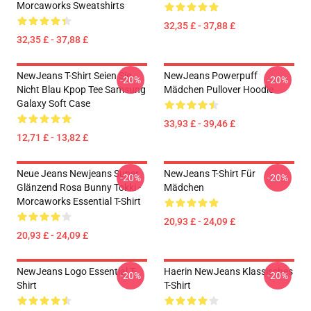
Morcaworks Sweatshirts
32,35 £ - 37,88 £
32,35 £ - 37,88 £
NewJeans T-Shirt Seien Sie
NewJeans Powerpuff
-20%
-20%
Nicht Blau Kpop Tee Samsung
Mädchen Pullover Hoodie
Galaxy Soft Case
33,93 £ - 39,46 £
12,71 £ - 13,82 £
Neue Jeans Newjeans Super
NewJeans T-Shirt Für
-20%
-20%
Glänzend Rosa Bunny Tokki -
Mädchen
Morcaworks Essential T-Shirt
20,93 £ - 24,09 £
20,93 £ - 24,09 £
NewJeans Logo Essential T-
Haerin NewJeans Klassisches
-20%
-20%
Shirt
T-Shirt