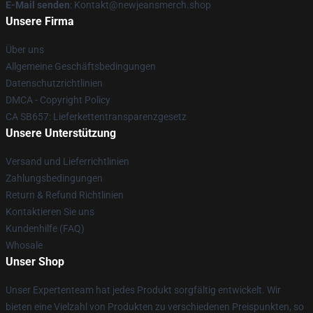
E-Mail senden
: Kontakt@newjeansmerch.shop
Unsere Firma
Über uns
Allgemeine Geschäftsbedingungen
Datenschutzrichtlinien
DMCA - Copyright Policy
CA SB657: Lieferkettentransparenzgesetz
Unsere Unterstützung
Versand und Lieferrichtlinien
Zahlungsbedingungen
Return & Refund Richtlinien
Kontaktieren Sie uns
Kundenhilfe (FAQ)
Whosale
Unser Shop
Unser Expertenteam hat jedes Produkt sorgfältig entwickelt. Wir
bieten eine Vielzahl von Produkten zu verschiedenen Preispunkten, so