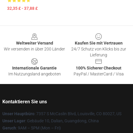
32,35 £ - 37,88 £
Footer
Weltweiter Versand
Kaufen Sie mit Vertrauen
Wir versenden in über 200 Länder
24/7 Schutz von Klicks bis zur
Lieferung
Internationale Garantie
100% Sicherer Checkout
Im Nutzungsland angeboten
PayPal / MasterCard / Visa
Kontaktieren Sie uns
Unser Hauptbüro
: 7357 S McCaslin Blvd, Louisville, CO 80027, US
Unser Lager
: Gebäude 10, Dalian, Guangdong, China
Geruch
: 9AM – 5PM (Mon – Fri)