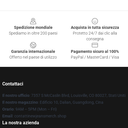
Footer
Spedizione mondiale
Acquista in tutta sicurezza
Spediamo in oltre 200 paesi
Protetto 24/7 dai clic alla
consegna
Garanzia internazionale
Pagamento sicuro al 100%
Offerto nel paese di utilizzo
PayPal / MasterCard / Visa
Contattaci
Il nostro ufficio
: 7357 S McCaslin Blvd, Louisville, CO 80027, Stati Uniti
Il nostro magazzino
: Edificio 10, Dalian, Guangdong, Cina
Orario
: 9AM – 5PM (Mon – Fri)
Email
: contattinewjeansmerch.shop
La nostra azienda