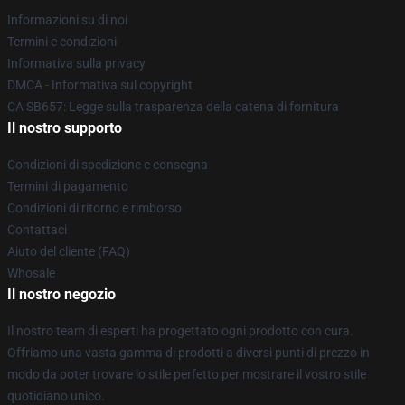
Informazioni su di noi
Termini e condizioni
Informativa sulla privacy
DMCA - Informativa sul copyright
CA SB657: Legge sulla trasparenza della catena di fornitura
Il nostro supporto
Condizioni di spedizione e consegna
Termini di pagamento
Condizioni di ritorno e rimborso
Contattaci
Aiuto del cliente (FAQ)
Whosale
Il nostro negozio
Il nostro team di esperti ha progettato ogni prodotto con cura.
Offriamo una vasta gamma di prodotti a diversi punti di prezzo in
modo da poter trovare lo stile perfetto per mostrare il vostro stile
quotidiano unico.