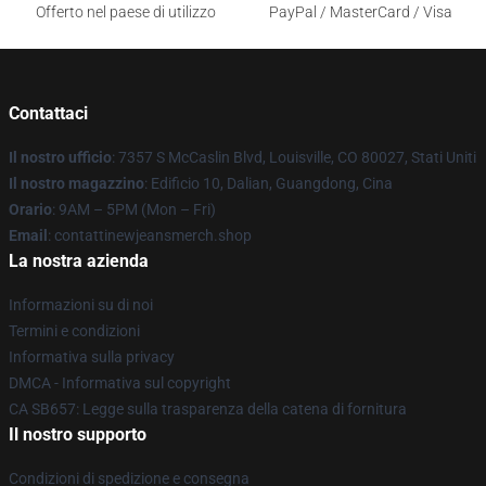
Offerto nel paese di utilizzo
PayPal / MasterCard / Visa
Contattaci
Il nostro ufficio
: 7357 S McCaslin Blvd, Louisville, CO 80027, Stati Uniti
Il nostro magazzino
: Edificio 10, Dalian, Guangdong, Cina
Orario
: 9AM – 5PM (Mon – Fri)
Email
: contattinewjeansmerch.shop
La nostra azienda
Informazioni su di noi
Termini e condizioni
Informativa sulla privacy
DMCA - Informativa sul copyright
CA SB657: Legge sulla trasparenza della catena di fornitura
Il nostro supporto
Condizioni di spedizione e consegna