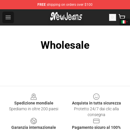
FREE
shipping on orders over $100
NewJeans Store - Official NewJeans Merchandise Shop
Open menu
Wholesale
Footer
Spedizione mondiale
Acquista in tutta sicurezza
Spediamo in oltre 200 paesi
Protetto 24/7 dai clic alla
consegna
Garanzia internazionale
Pagamento sicuro al 100%