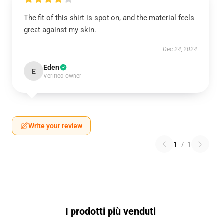
The fit of this shirt is spot on, and the material feels
great against my skin.
Dec 24, 2024
Eden
E
Verified owner
Write your review
1
/
1
I prodotti più venduti