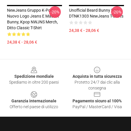
NewJeans Gruppo K-Pop,
Unofficial Beard Bunny Pink
-20%
-20%
Nuovo Logo Jeans E Mascot
DTNK1303 NewJeans T-Shirts
Bunny, Kpop NWJNS Merch,
Ditto Classic T-Shirt
24,38 € - 28,06 €
24,38 € - 28,06 €
Footer
Spedizione mondiale
Acquista in tutta sicurezza
Spediamo in oltre 200 paesi
Protetto 24/7 dai clic alla
consegna
Garanzia internazionale
Pagamento sicuro al 100%
Offerto nel paese di utilizzo
PayPal / MasterCard / Visa