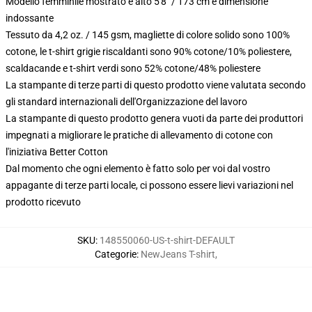
Modello femminile mostrato è alto 5'8" / 173 cm e dimensione
indossante
Tessuto da 4,2 oz. / 145 gsm, magliette di colore solido sono 100%
cotone, le t-shirt grigie riscaldanti sono 90% cotone/10% poliestere,
scaldacande e t-shirt verdi sono 52% cotone/48% poliestere
La stampante di terze parti di questo prodotto viene valutata secondo
gli standard internazionali dell'Organizzazione del lavoro
La stampante di questo prodotto genera vuoti da parte dei produttori
impegnati a migliorare le pratiche di allevamento di cotone con
l'iniziativa Better Cotton
Dal momento che ogni elemento è fatto solo per voi dal vostro
appagante di terze parti locale, ci possono essere lievi variazioni nel
prodotto ricevuto
SKU
:
148550060-US-t-shirt-DEFAULT
Categorie
:
NewJeans T-shirt
,