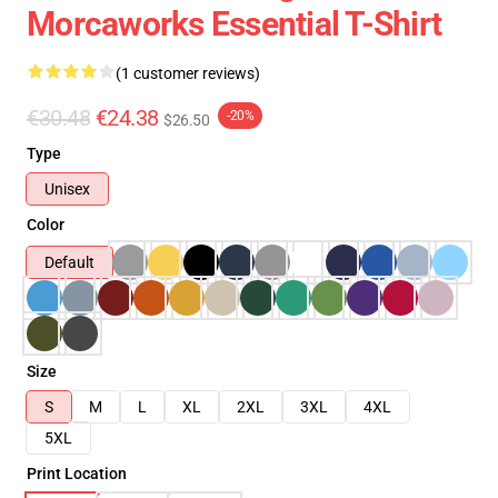
Morcaworks Essential T-Shirt
(1 customer reviews)
€30.48
€24.38
-20%
$26.50
Type
Unisex
Color
Default
Size
S
M
L
XL
2XL
3XL
4XL
5XL
Print Location