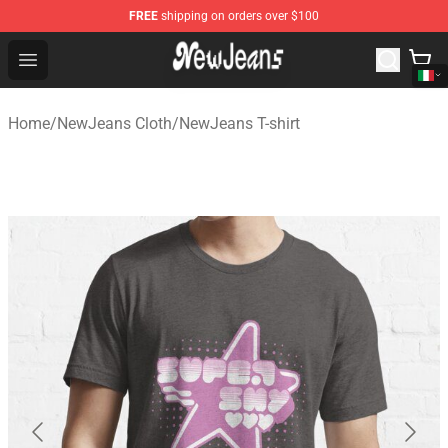
FREE
shipping on orders over $100
NewJeans Store - Official NewJeans Merchandise Shop
Open menu
Home
/
NewJeans Cloth
/
NewJeans T-shirt