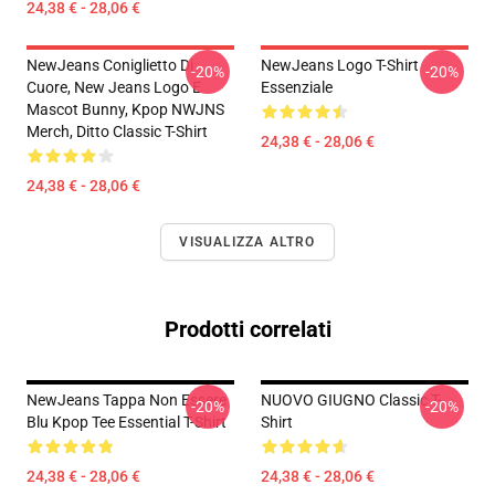
24,38 € - 28,06 €
NewJeans Coniglietto Di
NewJeans Logo T-Shirt
-20%
-20%
Cuore, New Jeans Logo E
Essenziale
Mascot Bunny, Kpop NWJNS
Merch, Ditto Classic T-Shirt
24,38 € - 28,06 €
24,38 € - 28,06 €
VISUALIZZA ALTRO
Prodotti correlati
NewJeans Tappa Non Essere
NUOVO GIUGNO Classic T-
-20%
-20%
Blu Kpop Tee Essential T-Shirt
Shirt
24,38 € - 28,06 €
24,38 € - 28,06 €