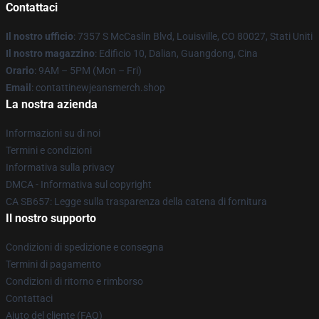
Contattaci
Il nostro ufficio
: 7357 S McCaslin Blvd, Louisville, CO 80027, Stati Uniti
Il nostro magazzino
: Edificio 10, Dalian, Guangdong, Cina
Orario
: 9AM – 5PM (Mon – Fri)
Email
: contattinewjeansmerch.shop
La nostra azienda
Informazioni su di noi
Termini e condizioni
Informativa sulla privacy
DMCA - Informativa sul copyright
CA SB657: Legge sulla trasparenza della catena di fornitura
Il nostro supporto
Condizioni di spedizione e consegna
Termini di pagamento
Condizioni di ritorno e rimborso
Contattaci
Aiuto del cliente (FAQ)