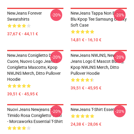
NewJeans Forever
NewJeans Tappa Non Essere
-20%
-20%
Sweatshirts
Blu Kpop Tee Samsung Galaxy
Soft Case
37,67 € - 44,11 €
14,81 € - 16,10 €
NewJeans Coniglietto Di
NewJeans NWJNS, New
-20%
-20%
Cuore, Nuovo Logo Jeans E
Jeans Logo E Mascot Bunny,
Coniglietta Mascotte, Kpop
Kpop NWJNS Merch, Ditto
NWJNS Merch, Ditto Pullover
Pullover Hoodie
Hoodie
39,51 € - 45,95 €
39,51 € - 45,95 €
Nuovi Jeans Newjeans Super
NewJeans T-Shirt Essenziale
-20%
-20%
Timido Rosa Coniglietto Tokki
- Morcaworks Essential T-Shirt
24,38 € - 28,06 €