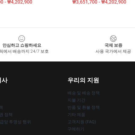
0 - ₩4,202,900
₩3,651,700 - ₩4,202,900
안심하고 쇼핑하세요
국제 보증
릭에서 배송까지 24/7 보호
사용 국가에서 제공
회사
우리의 지원
배송 및 배송 정책
지불 기간
책
반품 및 환불 정책
작권 정책
기타 제품
공급망 투명성 행위
고객지원 (FAQ)
구매하기