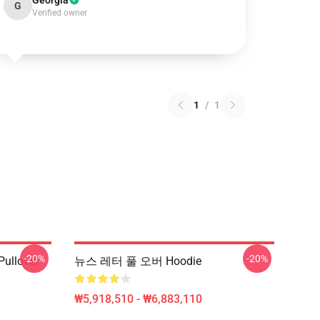
Georgia
G
Verified owner
1
/
1
-20%
-20%
ullover
뉴스 레터 풀 오버 Hoodie
₩5,918,510 - ₩6,883,110