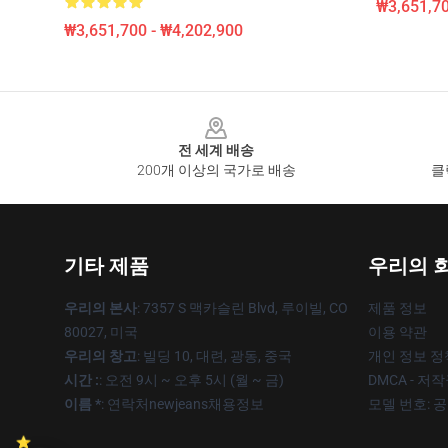
₩3,651,70
₩3,651,700 - ₩4,202,900
Footer
전 세계 배송
200개 이상의 국가로 배송
클
기타 제품
우리의 
우리의 본사
: 7357 S 맥카슬린 Blvd, 루이빌, CO
제품 정보
80027, 미국
이용 약관
우리의 창고
: 빌딩 10, 대련, 광동, 중국
개인 정보 정
시간 :
: 오전 9시 ~ 오후 5시 (월 ~ 금)
DMCA - 저
이름 *
: 연락처newjeans채용정보
모델 번호: 