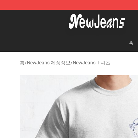
NewJeans Store - Official NewJeans Merchandise Sho
홈
홈
/
NewJeans 제품정보
/
NewJeans T-셔츠