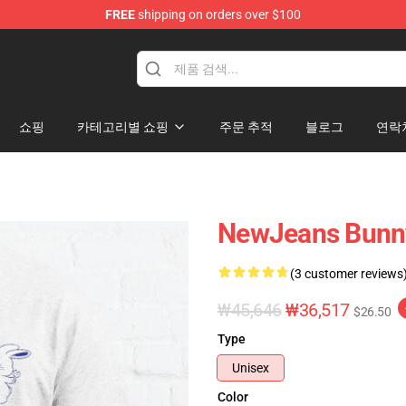
FREE
shipping on orders over $100
p
쇼핑
카테고리별 쇼핑
주문 추적
블로그
연락
NewJeans Bu
(3 customer reviews
₩45,646
₩36,517
$26.50
Type
Unisex
Color