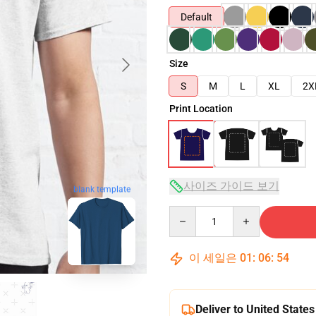
Default
Size
S
M
L
XL
2X
Print Location
사이즈 가이드 보기
blank template
Quantity
이 세일은
01
:
06
:
53
Deliver to United States