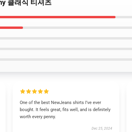
Bunny 클래식 티셔츠
One of the best NewJeans shirts I’ve ever
bought. It feels great, fits well, and is definitely
worth every penny.
Dec 25, 2024