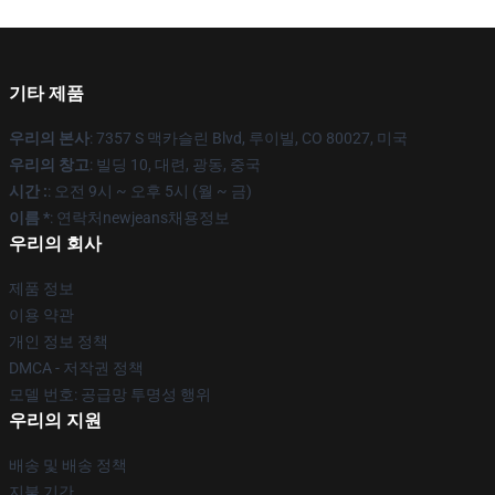
기타 제품
우리의 본사
: 7357 S 맥카슬린 Blvd, 루이빌, CO 80027, 미국
우리의 창고
: 빌딩 10, 대련, 광동, 중국
시간 :
: 오전 9시 ~ 오후 5시 (월 ~ 금)
이름 *
: 연락처newjeans채용정보
우리의 회사
제품 정보
이용 약관
개인 정보 정책
DMCA - 저작권 정책
모델 번호: 공급망 투명성 행위
우리의 지원
배송 및 배송 정책
지불 기간