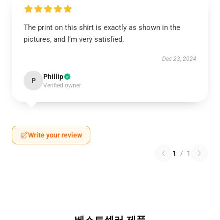
The print on this shirt is exactly as shown in the
pictures, and I’m very satisfied.
Dec 23, 2024
Phillip
P
Verified owner
Write your review
1
/
1