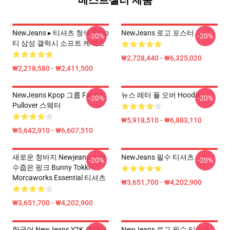
베스트셀러 제품
NewJeans ▸ 티셔츠 청색 Kpop
NewJeans 로고 포스터
-20%
-20%
티 삼성 갤럭시 소프트 케이스
₩2,728,440 - ₩6,325,020
₩2,218,580 - ₩2,411,500
NewJeans Kpop 그룹 Fanart
뉴스 레터 풀 오버 Hoodie
-20%
-20%
Pullover 스웨터
₩5,918,510 - ₩6,883,110
₩5,642,910 - ₩6,607,510
새로운 청바지 Newjeans 슈퍼
NewJeans 필수 티셔츠
-20%
-20%
수줍은 핑크 Bunny Tokki -
Morcaworks Essential 티셔츠
₩3,651,700 - ₩4,202,900
₩3,651,700 - ₩4,202,900
한국어 NewJeans Y2K 클래식
NewJeans 로고 필수 티셔츠