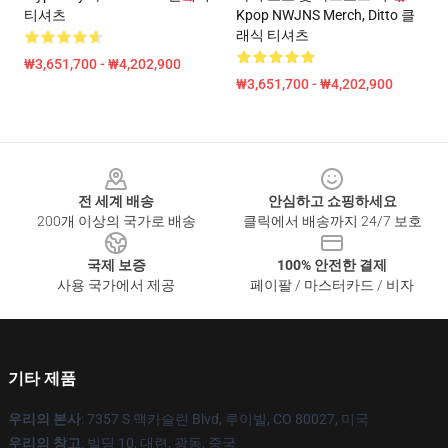
티셔츠
Kpop NWJNS Merch, Ditto 클
래식 티셔츠
₩3,651,700 - ₩4,202,900
₩3,651,700 - ₩4,202,900
Footer
전 세계 배송
안심하고 쇼핑하세요
200개 이상의 국가로 배송
클릭에서 배송까지 24/7 보호
국제 보증
100% 안전한 결제
사용 국가에서 제공
페이팔 / 마스터카드 / 비자
기타 제품
우리의 본사
: 7357 S 맥카슬린 Blvd, 루이빌, CO 80027, 미국
우리의 창고
: 빌딩 10, 대련, 광동, 중국