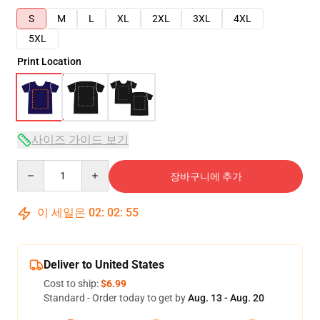
S
M
L
XL
2XL
3XL
4XL
5XL
Print Location
사이즈 가이드 보기
Quantity
장바구니에 추가
이 세일은
02
:
02
:
54
Deliver to United States
Cost to ship:
$6.99
Standard - Order today to get by
Aug. 13 - Aug. 20