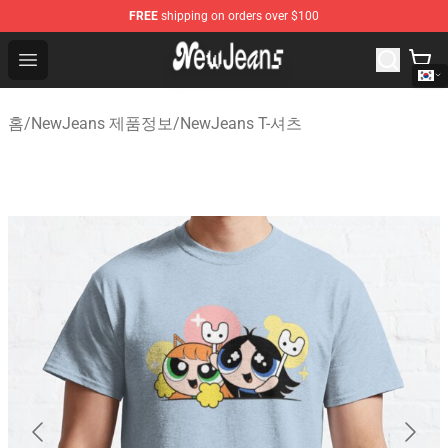
FREE
shipping on orders over $100
NewJeans Store - Official NewJeans Merchandise Shop
Open menu
홈
/
NewJeans 제품정보
/
NewJeans T-셔츠