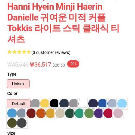
Hanni Hyein Minji Haerin
Danielle 귀여운 미적 커플
Tokkis 라이트 스틱 클래식 티
셔츠
(3 customer reviews)
₩45,646
₩36,517
-20%
$26.50
Type
Unisex
Color
Default
Size