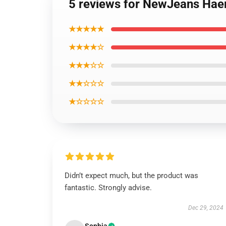
5 reviews for NewJeans Haer
★★★★★
★★★★☆
★★★☆☆
★★☆☆☆
★☆☆☆☆
Didn’t expect much, but the product was
fantastic. Strongly advise.
Dec 29, 2024