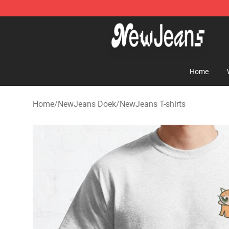
NewJeans Store - Official NewJeans Merchandise Sho
Home
Home
/
NewJeans Doek
/
NewJeans T-shirts