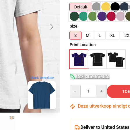
Default
Size
S
M
L
XL
2X
Print Location
Bekijk maattabel
blank template
Quantity
TOE
Deze uitverkoop eindigt 
Deliver to United States