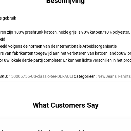
Beschrijving
ks gebruik
ren zijn 100% preshrunk katoen, heide grijs is 90% katoen/10% polyester
eid
eeld volgens de normen van de Internationale Arbeidsorganisatie
ers van fabrikanten toegewijd aan het verbeteren van katoen landbouw pra
r uw lokale derde-partij completer, Er kunnen lichte verschillen in het p
SKU
:
150005755-US-classic-tee-DEFAULT
Categorieën
:
NewJeans T-shirts
What Customers Say