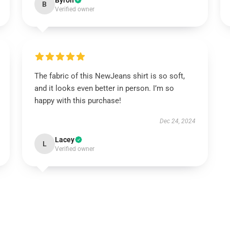
Byron
B
Verified owner
The fabric of this NewJeans shirt is so soft,
and it looks even better in person. I’m so
happy with this purchase!
Dec 24, 2024
Lacey
L
Verified owner