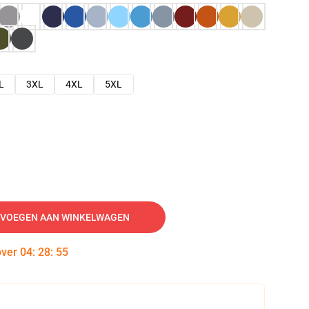
L
3XL
4XL
5XL
VOEGEN AAN WINKELWAGEN
over
04
:
28
:
54