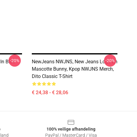
-20%
-20%
In Blue
NewJeans NWJNS, New Jeans Logo En
Mascotte Bunny, Kpop NWJNS Merch,
Dito Classic T-Shirt
€ 24,38 - € 28,06
e
100% veilige afhandeling
sland
PayPal / MasterCard / Visa