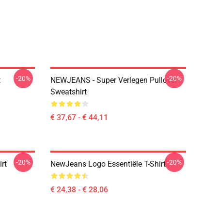
-20%
-20%
t
NEWJEANS - Super Verlegen Pullover
Sweatshirt
€ 37,67 - € 44,11
-20%
-20%
rt
NewJeans Logo Essentiële T-Shirt
€ 24,38 - € 28,06