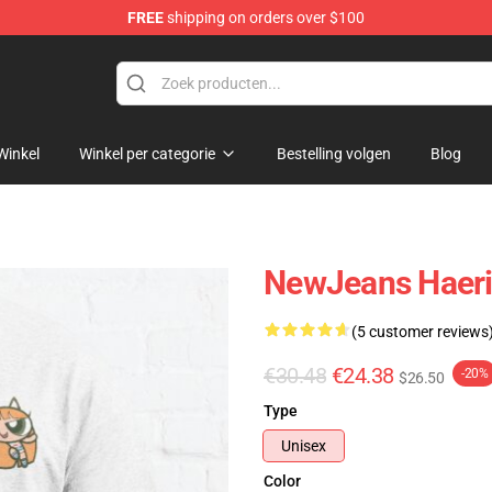
FREE
shipping on orders over $100
p
Winkel
Winkel per categorie
Bestelling volgen
Blog
NewJeans Haerin
(5 customer reviews
€30.48
€24.38
-20%
$26.50
Type
Unisex
Color