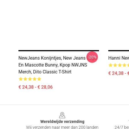
-20%
NewJeans Konijntjes, New Jeans Logo
Hanni New
En Mascotte Bunny, Kpop NWJNS
Merch, Dito Classic T-Shirt
€ 24,38 - 
€ 24,38 - € 28,06
Footer
Wereldwijde verzending
Wij verzenden naar meer dan 200 landen
24/7 bes