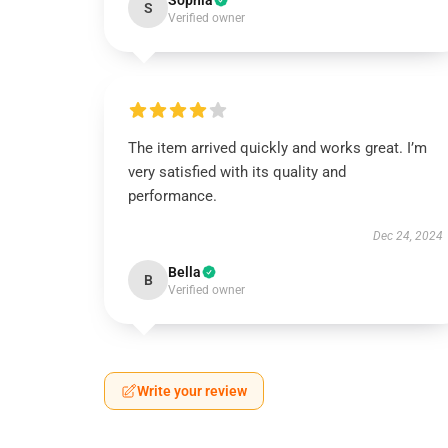
Sophia
S
Verified owner
The item arrived quickly and works great. I’m
very satisfied with its quality and
performance.
Dec 24, 2024
Bella
B
Verified owner
Write your review