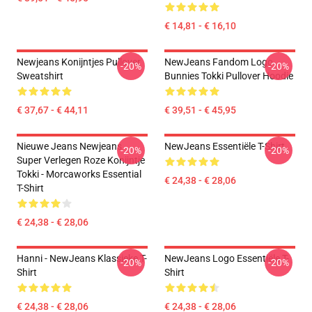
€ 14,81 - € 16,10
Newjeans Konijntjes Pullover
NewJeans Fandom Logo
-20%
-20%
Sweatshirt
Bunnies Tokki Pullover Hoodie
€ 37,67 - € 44,11
€ 39,51 - € 45,95
Nieuwe Jeans Newjeans
NewJeans Essentiële T-Shirt
-20%
-20%
Super Verlegen Roze Konijntje
Tokki - Morcaworks Essential
€ 24,38 - € 28,06
T-Shirt
€ 24,38 - € 28,06
Hanni - NewJeans Klassieke T-
NewJeans Logo Essentiële T-
-20%
-20%
Shirt
Shirt
€ 24,38 - € 28,06
€ 24,38 - € 28,06