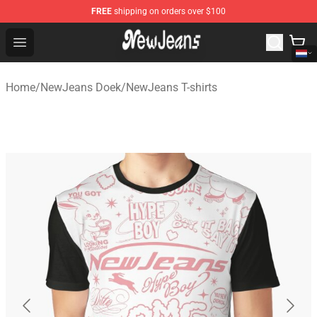
FREE
shipping on orders over $100
NewJeans Store - Official NewJeans Merchandise Shop
Open menu
Home
/
NewJeans Doek
/
NewJeans T-shirts