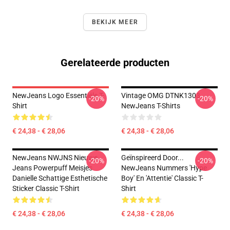
BEKIJK MEER
Gerelateerde producten
NewJeans Logo Essentiële T-
Vintage OMG DTNK1303
-20%
-20%
Shirt
NewJeans T-Shirts
€ 24,38 - € 28,06
€ 24,38 - € 28,06
NewJeans NWJNS Nieuwe
Geïnspireerd Door...
-20%
-20%
Jeans Powerpuff Meisjes
NewJeans Nummers 'Hype
Danielle Schattige Esthetische
Boy' En 'Attentie' Classic T-
Sticker Classic T-Shirt
Shirt
€ 24,38 - € 28,06
€ 24,38 - € 28,06