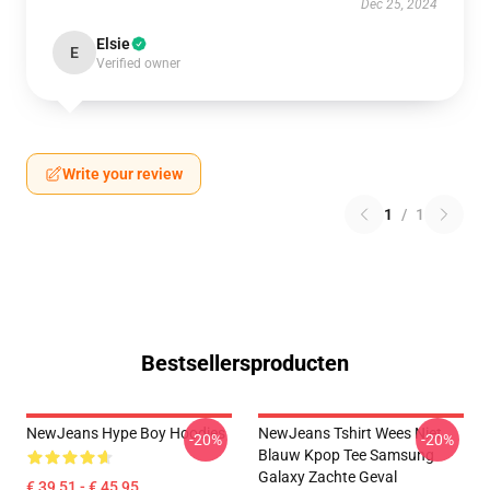
Dec 25, 2024
Elsie
E
Verified owner
Write your review
1
/
1
Bestsellersproducten
NewJeans Hype Boy Hoodies
NewJeans Tshirt Wees Niet
-20%
-20%
Blauw Kpop Tee Samsung
Galaxy Zachte Geval
€ 39,51 - € 45,95