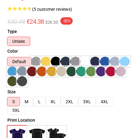
(5 customer reviews)
€30.48
€24.38
-20%
$26.50
Type
Unisex
Color
Default
Size
S
M
L
XL
2XL
3XL
4XL
5XL
Print Location