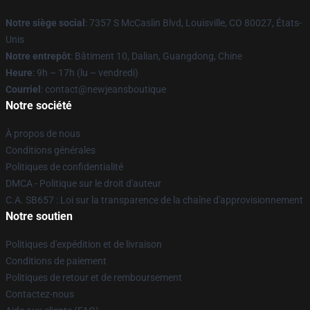
Notre siège social
: 7357 S McCaslin Blvd, Louisville, CO 80027, États-
Unis
Notre entrepôt
: Bâtiment 10, Dalian, Guangdong, Chine
Heure
: 9h – 17h (lu – vendredi)
Courriel
: contact@newjeansboutique
Notre société
À propos de nous
Conditions générales
Politiques de confidentialité
DMCA - Politique sur le droit d'auteur
C.A. SB657 : Loi sur la transparence de la chaîne d'approvisionnement
Notre soutien
Politiques d'expédition et de livraison
Conditions de paiement
Politiques de retour et de remboursement
Contactez-nous