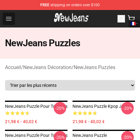
FREE
shipping on orders over $100
NewJeans Store - Official NewJeans Merchandise Shop
Open menu
NewJeans Puzzles
Accueil
/
NewJeans Décoration
/
NewJeans Puzzles
NewJeans Puzzle Pour Toujours
NewJeans Puzzle Kpop Jigsaw
-20%
-20%
21,98 € - 40,02 €
21,98 € - 40,02 €
NewJeans Puzzle Pour Toujours
NewJeans Puzzle
-20%
-20%