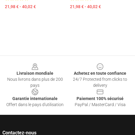
21,98 € - 40,02 €
21,98 € - 40,02 €
Footer
Livraison mondiale
Achetez en toute confiance
Nous livrons dans plus de 200
24/7 Protected from clicks to
pays
delivery
Garantie internationale
Paiement 100% sécurisé
Offert dans le pays d'utilisation
PayPal / MasterCard / Visa
Contactez-nous