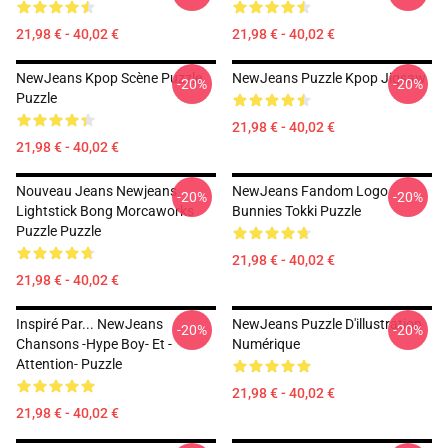
21,98 € - 40,02 €
21,98 € - 40,02 €
NewJeans Kpop Scène Puzzle
NewJeans Puzzle Kpop Jigsaw
-20%
-20%
Puzzle
21,98 € - 40,02 €
21,98 € - 40,02 €
Nouveau Jeans Newjeans
NewJeans Fandom Logo
-20%
-20%
Lightstick Bong Morcaworks
Bunnies Tokki Puzzle
Puzzle Puzzle
21,98 € - 40,02 €
21,98 € - 40,02 €
Inspiré Par... NewJeans
NewJeans Puzzle D'illustration
-20%
-20%
Chansons -Hype Boy- Et -
Numérique
Attention- Puzzle
21,98 € - 40,02 €
21,98 € - 40,02 €