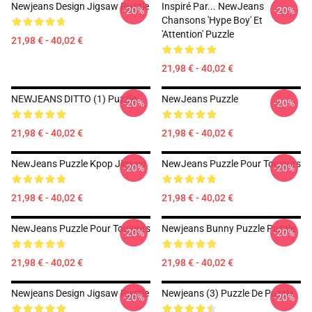
Newjeans Design Jigsaw Puzzle
Inspiré Par... NewJeans
-20%
-20%
Chansons 'Hype Boy' Et
'Attention' Puzzle
21,98 € - 40,02 €
21,98 € - 40,02 €
NEWJEANS DITTO (1) Puzzle
NewJeans Puzzle
-20%
-20%
21,98 € - 40,02 €
21,98 € - 40,02 €
NewJeans Puzzle Kpop Jigsaw
NewJeans Puzzle Pour Toujours
-20%
-20%
21,98 € - 40,02 €
21,98 € - 40,02 €
NewJeans Puzzle Pour Toujours
Newjeans Bunny Puzzle Puzzle
-20%
-20%
21,98 € - 40,02 €
21,98 € - 40,02 €
Newjeans Design Jigsaw Puzzle
Newjeans (3) Puzzle De Puzzle
-20%
-20%