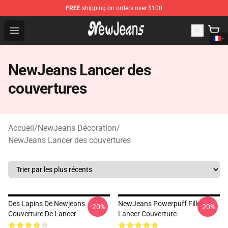
FREE
shipping on orders over $100
NewJeans Store - Official NewJeans Merchandise Shop
Open menu
NewJeans Lancer des
couvertures
Accueil
/
NewJeans Décoration
/
NewJeans Lancer des couvertures
Des Lapins De Newjeans
NewJeans Powerpuff Filles
-20%
-20%
Couverture De Lancer
Lancer Couverture