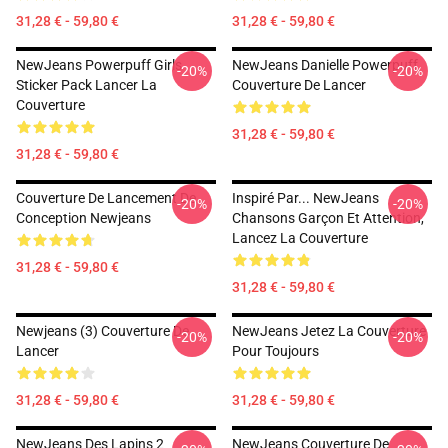
31,28 € - 59,80 €
31,28 € - 59,80 €
NewJeans Powerpuff Girls
NewJeans Danielle Powerpuff
-20%
-20%
Sticker Pack Lancer La
Couverture De Lancer
Couverture
31,28 € - 59,80 €
31,28 € - 59,80 €
Couverture De Lancement De
Inspiré Par... NewJeans
-20%
-20%
Conception Newjeans
Chansons Garçon Et Attention,
Lancez La Couverture
31,28 € - 59,80 €
31,28 € - 59,80 €
Newjeans (3) Couverture De
NewJeans Jetez La Couverture
-20%
-20%
Lancer
Pour Toujours
31,28 € - 59,80 €
31,28 € - 59,80 €
NewJeans Des Lapins 2
NewJeans Couverture De