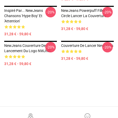
Inspiré Par... NewJeans
NewJeans Powerpuff Filles
-20%
-20%
Chansons 'Hype Boy' Et
Circle Lancer La Couverture
'Attention'
31,28 € - 59,80 €
31,28 € - 59,80 €
NewJeans Couverture De
Couverture De Lancer Newjeans
-20%
-20%
Lancement Du Logo NWJNS
31,28 € - 59,80 €
31,28 € - 59,80 €
Footer