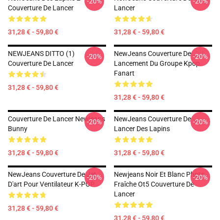
-20%
-20%
Couverture De Lancer
Lancer
31,28 € - 59,80 €
31,28 € - 59,80 €
NEWJEANS DITTO (1)
NewJeans Couverture De
-20%
-20%
Couverture De Lancer
Lancement Du Groupe Kpop
Fanart
31,28 € - 59,80 €
31,28 € - 59,80 €
Couverture De Lancer Newjeans
NewJeans Couverture De
-20%
-20%
Bunny
Lancer Des Lapins
31,28 € - 59,80 €
31,28 € - 59,80 €
NewJeans Couverture De Jet
Newjeans Noir Et Blanc Photo
-20%
-20%
D'art Pour Ventilateur K-POP
Fraîche Ot5 Couverture De
Lancer
31,28 € - 59,80 €
31,28 € - 59,80 €