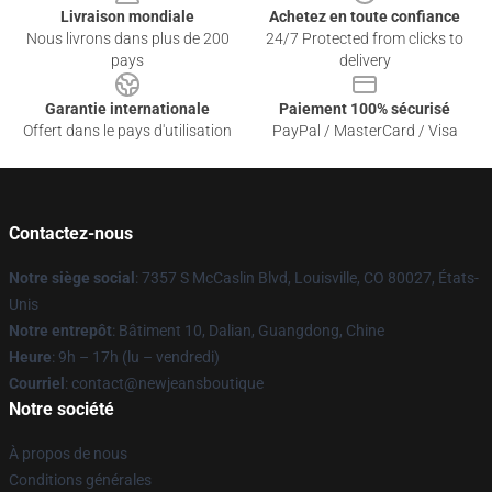
Livraison mondiale
Achetez en toute confiance
Nous livrons dans plus de 200
24/7 Protected from clicks to
pays
delivery
Garantie internationale
Paiement 100% sécurisé
Offert dans le pays d'utilisation
PayPal / MasterCard / Visa
Contactez-nous
Notre siège social
: 7357 S McCaslin Blvd, Louisville, CO 80027, États-
Unis
Notre entrepôt
: Bâtiment 10, Dalian, Guangdong, Chine
Heure
: 9h – 17h (lu – vendredi)
Courriel
: contact@newjeansboutique
Notre société
À propos de nous
Conditions générales