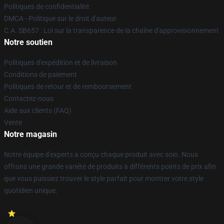
Politiques de confidentialité
DMCA - Politique sur le droit d'auteur
C.A. SB657 : Loi sur la transparence de la chaîne d'approvisionnement
Notre soutien
Politiques d'expédition et de livraison
Conditions de paiement
Politiques de retour et de remboursement
Contactez-nous
Aide aux clients (FAQ)
Vente
Notre magasin
Notre équipe d'experts a conçu chaque produit avec soin. Nous
offrons une grande variété de produits à différents points de prix afin
que vous puissiez trouver le style parfait pour montrer votre style
quotidien unique.