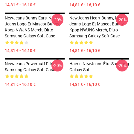
14,81 € - 16,10 €
14,81 € - 16,10 €
NewJeans Bunny Ears, New
NewJeans Heart Bunny, New
-20%
-20%
Jeans Logo Et Mascot Bunny,
Jeans Logo Et Mascot Bunny,
Kpop NWJNS Merch, Ditto
Kpop NWJNS Merch, Ditto
Samsung Galaxy Soft Case
Samsung Galaxy Soft Case
14,81 € - 16,10 €
14,81 € - 16,10 €
NewJeans Powerpuff Filles
Haerin NewJeans Étui Samsung
-20%
-20%
Samsung Galaxy Soft Case
Galaxy Soft
14,81 € - 16,10 €
14,81 € - 16,10 €