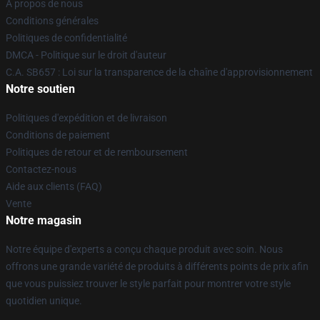
À propos de nous
Conditions générales
Politiques de confidentialité
DMCA - Politique sur le droit d'auteur
C.A. SB657 : Loi sur la transparence de la chaîne d'approvisionnement
Notre soutien
Politiques d'expédition et de livraison
Conditions de paiement
Politiques de retour et de remboursement
Contactez-nous
Aide aux clients (FAQ)
Vente
Notre magasin
Notre équipe d'experts a conçu chaque produit avec soin. Nous
offrons une grande variété de produits à différents points de prix afin
que vous puissiez trouver le style parfait pour montrer votre style
quotidien unique.