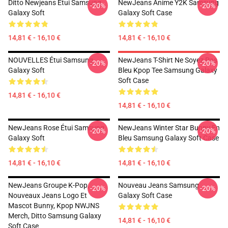
Ditto Newjeans Étui Samsung
NewJeans Anime Y2K Samsung
-20%
-20%
Galaxy Soft
Galaxy Soft Case
14,81 € - 16,10 €
14,81 € - 16,10 €
NOUVELLES Étui Samsung
NewJeans T-Shirt Ne Soyez Pas
-20%
-20%
Galaxy Soft
Bleu Kpop Tee Samsung Galaxy
Soft Case
14,81 € - 16,10 €
14,81 € - 16,10 €
NewJeans Rose Étui Samsung
NewJeans Winter Star Bunny En
-20%
-20%
Galaxy Soft
Bleu Samsung Galaxy Soft Case
14,81 € - 16,10 €
14,81 € - 16,10 €
NewJeans Groupe K-Pop,
Nouveau Jeans Samsung
-20%
-20%
Nouveaux Jeans Logo Et
Galaxy Soft Case
Mascot Bunny, Kpop NWJNS
Merch, Ditto Samsung Galaxy
14,81 € - 16,10 €
Soft Case