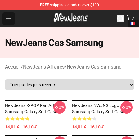
FREE
shipping on orders over $100
NewJeans Store - Official NewJeans Merchandise Shop
Open menu
NewJeans Cas Samsung
Accueil
/
NewJeans Affaires
/
NewJeans Cas Samsung
NewJeans K-POP Fan Art
NewJeans NWJNS Logo
-20%
-20%
Samsung Galaxy Soft Case
Samsung Galaxy Soft Case
14,81 € - 16,10 €
14,81 € - 16,10 €