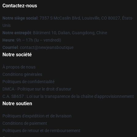
Contactez-nous
Notre siège social
: 7357 S McCaslin Blvd, Louisville, CO 80027, États-
Unis
Notre entrepôt
: Bâtiment 10, Dalian, Guangdong, Chine
Heure
: 9h – 17h (lu – vendredi)
Courriel
: contact@newjeansboutique
Notre société
À propos de nous
Conditions générales
Politiques de confidentialité
DMCA - Politique sur le droit d'auteur
C.A. SB657 : Loi sur la transparence de la chaîne d'approvisionnement
Notre soutien
Politiques d'expédition et de livraison
Conditions de paiement
Politiques de retour et de remboursement