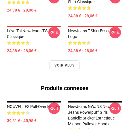
Shirt Classique
24,38 € - 28,06 €
24,38 € - 28,06 €
Lève-Toi NewJeans T-Shirt
NewJeans T-Shirt Essentiel
-20%
-20%
Classique
Logo
24,38 € - 28,06 €
24,38 € - 28,06 €
VOIR PLUS
Produits connexes
NOUVELLES Pull-Over Hoodie
NewJeans NWJNS New
-20%
-20%
Jeans Powerpuff Girls
Danielle Sticker Esthétique
39,51 € - 45,95 €
Mignon Pullover Hoodie