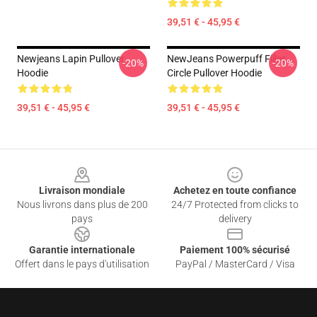
39,51 € - 45,95 €
Newjeans Lapin Pullover
NewJeans Powerpuff Filles
-20%
-20%
Hoodie
Circle Pullover Hoodie
39,51 € - 45,95 €
39,51 € - 45,95 €
Footer
Livraison mondiale
Achetez en toute confiance
Nous livrons dans plus de 200
24/7 Protected from clicks to
pays
delivery
Garantie internationale
Paiement 100% sécurisé
Offert dans le pays d'utilisation
PayPal / MasterCard / Visa