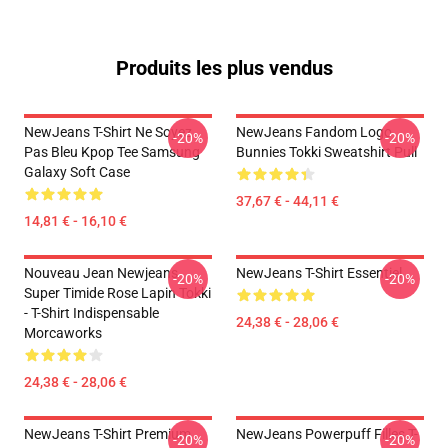
Produits les plus vendus
NewJeans T-Shirt Ne Soyez
NewJeans Fandom Logo
-20%
-20%
Pas Bleu Kpop Tee Samsung
Bunnies Tokki Sweatshirt Pull
Galaxy Soft Case
37,67 € - 44,11 €
14,81 € - 16,10 €
Nouveau Jean Newjeans
NewJeans T-Shirt Essentiel
-20%
-20%
Super Timide Rose Lapin Tokki
- T-Shirt Indispensable
24,38 € - 28,06 €
Morcaworks
24,38 € - 28,06 €
NewJeans T-Shirt Premium
NewJeans Powerpuff Filles T-
-20%
-20%