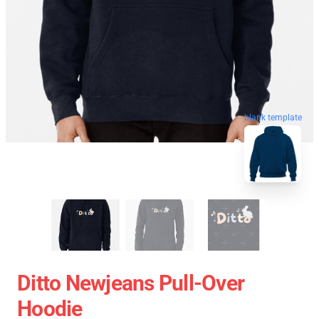
blank template
Ditto Newjeans Pull-Over
Hoodie