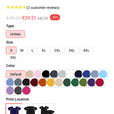
(2 customer reviews)
€49.39
€39.51
-20%
$42.95
Type
Unisex
Size
S
M
L
XL
2XL
3XL
4XL
5XL
Color
Default
Print Location