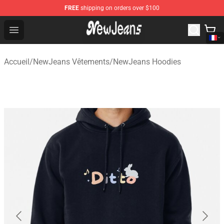
FREE
shipping on orders over $100
NewJeans Store - Official NewJeans Merchandise Shop
Open menu
Accueil
/
NewJeans Vêtements
/
NewJeans Hoodies