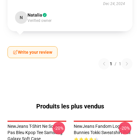
Dec 24, 2024
Natalia
N
Verified owner
Write your review
1
/
1
Produits les plus vendus
NewJeans T-Shirt Ne Soyez
NewJeans Fandom Logo
-20%
-20%
Pas Bleu Kpop Tee Samsung
Bunnies Tokki Sweatshirt Pull
Galaxy Soft Case