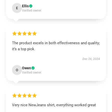
Ellis
E
Verified owner
The product excels in both effectiveness and quality;
it’s a top pick.
Dec 26, 2024
Owen
O
Verified owner
Very nice NewJeans shirt, everything worked great