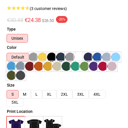
(3 customer reviews)
€30.48
€24.38
-20%
$26.50
Type
Unisex
Color
Default
Size
S
M
L
XL
2XL
3XL
4XL
5XL
Print Location