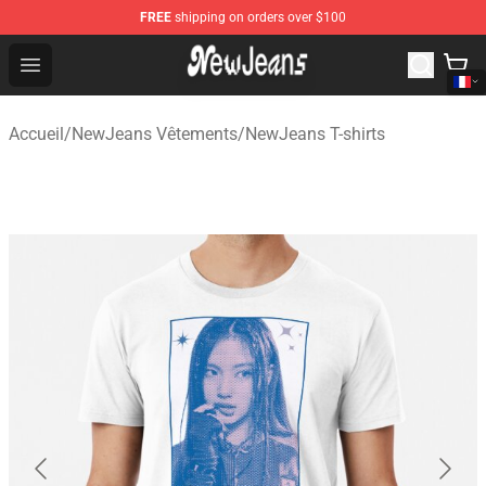
FREE
shipping on orders over $100
NewJeans Store - Official NewJeans Merchandise Shop
Open menu
Accueil
/
NewJeans Vêtements
/
NewJeans T-shirts