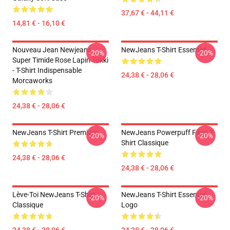
37,67 € - 44,11 €
14,81 € - 16,10 €
Nouveau Jean Newjeans
NewJeans T-Shirt Essentiel
-20%
-20%
Super Timide Rose Lapin Tokki
- T-Shirt Indispensable
24,38 € - 28,06 €
Morcaworks
24,38 € - 28,06 €
NewJeans T-Shirt Premium
NewJeans Powerpuff Filles T-
-20%
-20%
Shirt Classique
24,38 € - 28,06 €
24,38 € - 28,06 €
Lève-Toi NewJeans T-Shirt
NewJeans T-Shirt Essentiel
-20%
-20%
Classique
Logo