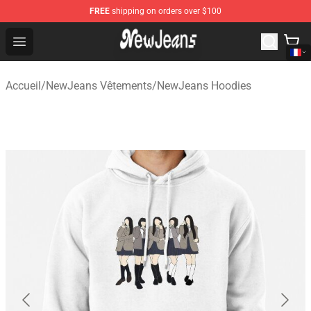
FREE
shipping on orders over $100
NewJeans Store - Official NewJeans Merchandise Shop
Open menu
Accueil
/
NewJeans Vêtements
/
NewJeans Hoodies