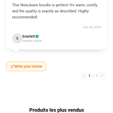
This NewJeans hoodie is perfect! It’s warm, comfy,
and the quality is exactly as described. Highly
recommended!
Dec 24, 2024
Scarlett
S
Verified owner
Write your review
1
/
1
Produits les plus vendus