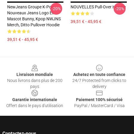
NewJeans Groupe K-Pop,
NOUVELLES Pull-Over Hoodie
-20%
-20%
Nouveaux Jeans Logo Et
Mascot Bunny, Kpop NWJNS
39,51 € - 45,95 €
Merch, Ditto Pullover Hoodie
39,51 € - 45,95 €
Footer
Livraison mondiale
Achetez en toute confiance
Nous livrons dans plus de 200
24/7 Protected from clicks to
pays
delivery
Garantie internationale
Paiement 100% sécurisé
Offert dans le pays d'utilisation
PayPal / MasterCard / Visa
Contactez-nous