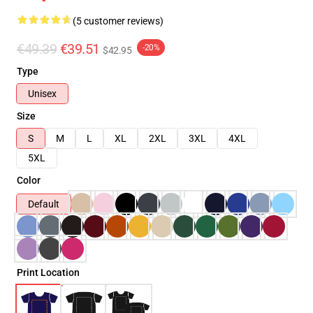
(5 customer reviews)
€49.39
€39.51
-20%
$42.95
Type
Unisex
Size
S
M
L
XL
2XL
3XL
4XL
5XL
Color
Default
Print Location