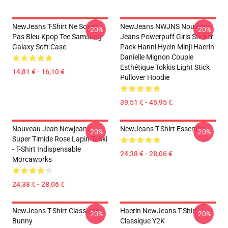
NewJeans T-Shirt Ne Soyez
NewJeans NWJNS Nouveau
-20%
-20%
Pas Bleu Kpop Tee Samsung
Jeans Powerpuff Girls Sticker
Galaxy Soft Case
Pack Hanni Hyein Minji Haerin
Danielle Mignon Couple
Esthétique Tokkis Light Stick
14,81 € - 16,10 €
Pullover Hoodie
39,51 € - 45,95 €
Nouveau Jean Newjeans
NewJeans T-Shirt Essentiel
-20%
-20%
Super Timide Rose Lapin Tokki
- T-Shirt Indispensable
24,38 € - 28,06 €
Morcaworks
24,38 € - 28,06 €
NewJeans T-Shirt Classique
Haerin NewJeans T-Shirt
-20%
-20%
Bunny
Classique Y2K