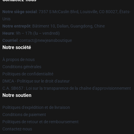
Notre siège social
: 7357 S McCaslin Blvd, Louisville, CO 80027, États-
Unis
Notre entrepôt
: Bâtiment 10, Dalian, Guangdong, Chine
Heure
: 9h – 17h (lu – vendredi)
Courriel
: contact@newjeansboutique
Notre société
À propos de nous
Conditions générales
Politiques de confidentialité
DMCA - Politique sur le droit d'auteur
C.A. SB657 : Loi sur la transparence de la chaîne d'approvisionnement
Notre soutien
Politiques d'expédition et de livraison
Conditions de paiement
Politiques de retour et de remboursement
Contactez-nous