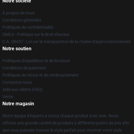
Notre société
À propos de nous
Conditions générales
Politiques de confidentialité
DMCA - Politique sur le droit d'auteur
C.A. SB657 : Loi sur la transparence de la chaîne d'approvisionnement
Notre soutien
Politiques d'expédition et de livraison
Conditions de paiement
Politiques de retour et de remboursement
Contactez-nous
Aide aux clients (FAQ)
Vente
Notre magasin
Notre équipe d'experts a conçu chaque produit avec soin. Nous
offrons une grande variété de produits à différents points de prix afin
que vous puissiez trouver le style parfait pour montrer votre style