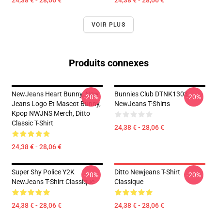
24,38 € - 28,06 €
24,38 € - 28,06 €
VOIR PLUS
Produits connexes
NewJeans Heart Bunny, New
Bunnies Club DTNK1303
-20%
-20%
Jeans Logo Et Mascot Bunny,
NewJeans T-Shirts
Kpop NWJNS Merch, Ditto
Classic T-Shirt
24,38 € - 28,06 €
24,38 € - 28,06 €
Super Shy Police Y2K
Ditto Newjeans T-Shirt
-20%
-20%
NewJeans T-Shirt Classique
Classique
24,38 € - 28,06 €
24,38 € - 28,06 €