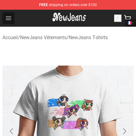
FREE
shipping on orders over $100
NewJeans Store - Official NewJeans Merchandise Shop
Open menu
Accueil
/
NewJeans Vêtements
/
NewJeans T-shirts