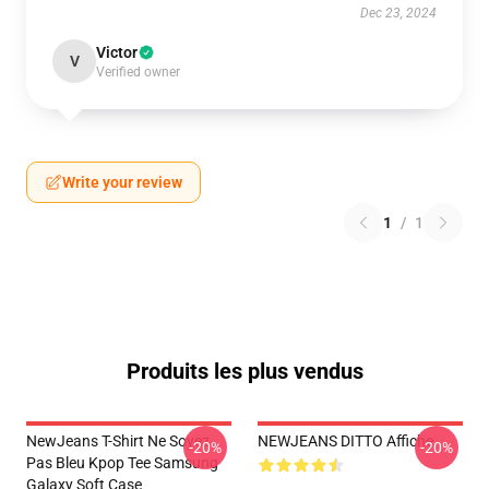
Dec 23, 2024
Victor
V
Verified owner
Write your review
1
/
1
Produits les plus vendus
NewJeans T-Shirt Ne Soyez
NEWJEANS DITTO Affiche
-20%
-20%
Pas Bleu Kpop Tee Samsung
Galaxy Soft Case