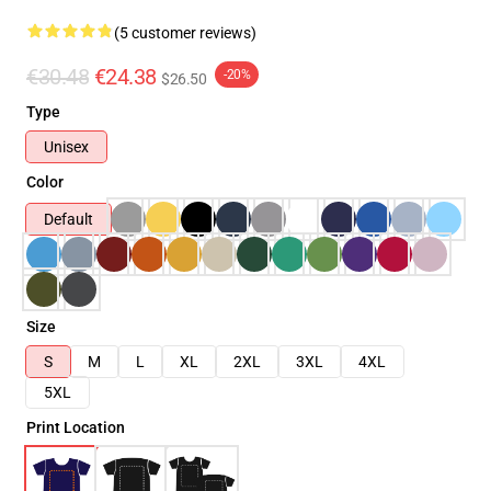
(5 customer reviews)
€30.48
€24.38
-20%
$26.50
Type
Unisex
Color
Default
Size
S
M
L
XL
2XL
3XL
4XL
5XL
Print Location