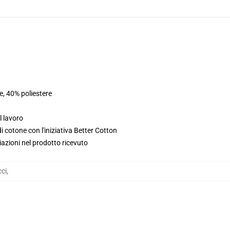
e, 40% poliestere
l lavoro
 cotone con l'iniziativa Better Cotton
iazioni nel prodotto ricevuto
ci
,