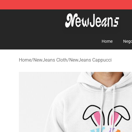
NewJeans Store - Official NewJeans Merchandise Sho
Home
Nego
Home
/
NewJeans Cloth
/
NewJeans Cappucci