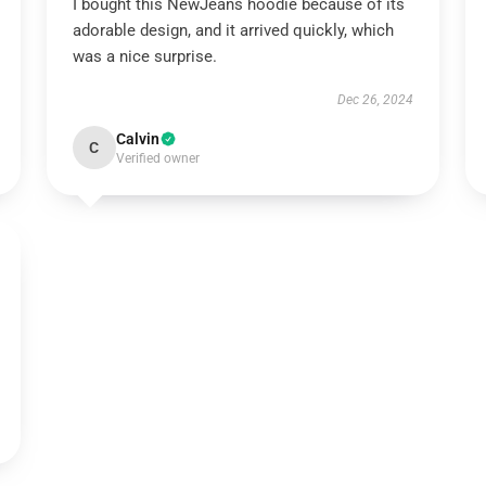
I bought this NewJeans hoodie because of its
adorable design, and it arrived quickly, which
was a nice surprise.
Dec 26, 2024
Calvin
C
Verified owner