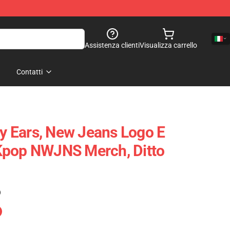
Assistenza clienti
Visualizza carrello
Contatti
 Ears, New Jeans Logo E
Kpop NWJNS Merch, Ditto
)