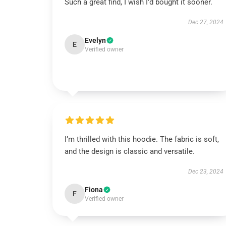
Such a great find, I wish I’d bought it sooner.
Dec 27, 2024
Evelyn
E
Verified owner
I’m thrilled with this hoodie. The fabric is soft,
and the design is classic and versatile.
Dec 23, 2024
Fiona
F
Verified owner