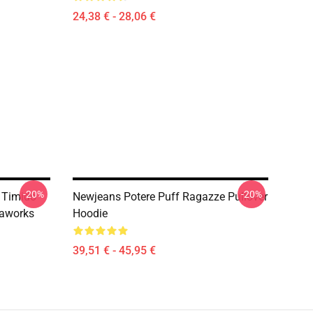
24,38 € - 28,06 €
-20%
-20%
 Timido
Newjeans Potere Puff Ragazze Pullover
caworks
Hoodie
39,51 € - 45,95 €