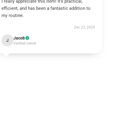
I really appreciate this item! It's practical,
efficient, and has been a fantastic addition to
my routine.
Dec 23, 2024
Jacob
J
Verified owner