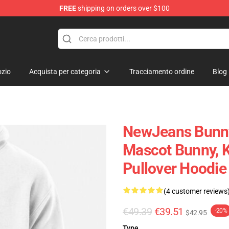
FREE
shipping on orders over $100
p
zio
Acquista per categoria
Tracciamento ordine
Blog
NewJeans Bunny
Mascot Bunny, 
Pullover Hoodie
(4 customer reviews
€49.39
€39.51
-20%
$42.95
Type