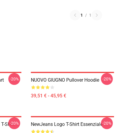
1
/
1
-20%
-20%
rt
NUOVO GIUGNO Pullover Hoodie
39,51 € - 45,95 €
-20%
-20%
T-Shirt
NewJeans Logo T-Shirt Essenziale