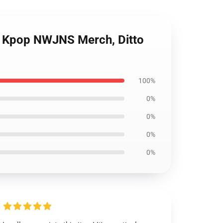
, Kpop NWJNS Merch, Ditto
100%
0%
0%
0%
0%