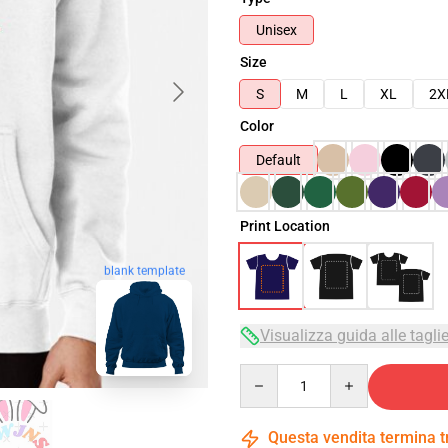
Unisex
Size
S
M
L
XL
2X
Color
Default
Print Location
blank template
Visualizza guida alle tagli
Quantity
Questa vendita termina 