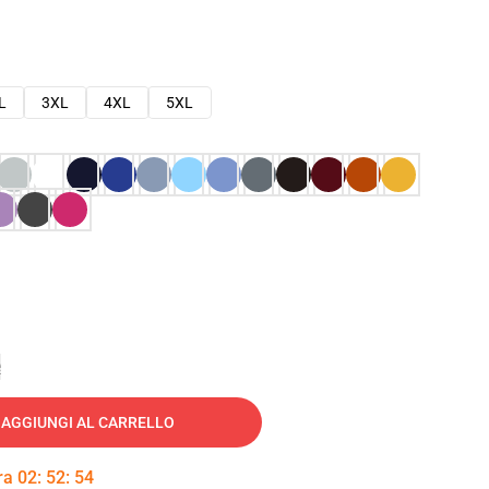
L
3XL
4XL
5XL
e
AGGIUNGI AL CARRELLO
tra
02
:
52
:
53