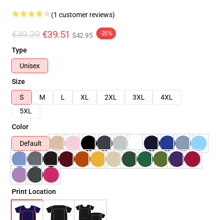
(1 customer reviews)
€49.39
€39.51
-20%
$42.95
Type
Unisex
Size
S
M
L
XL
2XL
3XL
4XL
5XL
Color
Default
Print Location