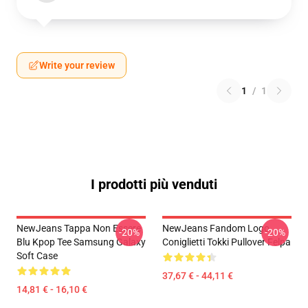
Write your review
1
/
1
I prodotti più venduti
NewJeans Tappa Non Essere
NewJeans Fandom Logo
-20%
-20%
Blu Kpop Tee Samsung Galaxy
Coniglietti Tokki Pullover Felpa
Soft Case
37,67 € - 44,11 €
14,81 € - 16,10 €