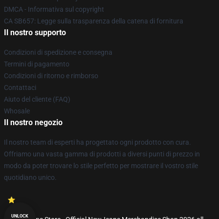
DMCA - Informativa sul copyright
CA SB657: Legge sulla trasparenza della catena di fornitura
Il nostro supporto
Condizioni di spedizione e consegna
Termini di pagamento
Condizioni di ritorno e rimborso
Contattaci
Aiuto del cliente (FAQ)
Whosale
Il nostro negozio
Il nostro team di esperti ha progettato ogni prodotto con cura.
Offriamo una vasta gamma di prodotti a diversi punti di prezzo in
modo da poter trovare lo stile perfetto per mostrare il vostro stile
quotidiano unico.
UNLOCK