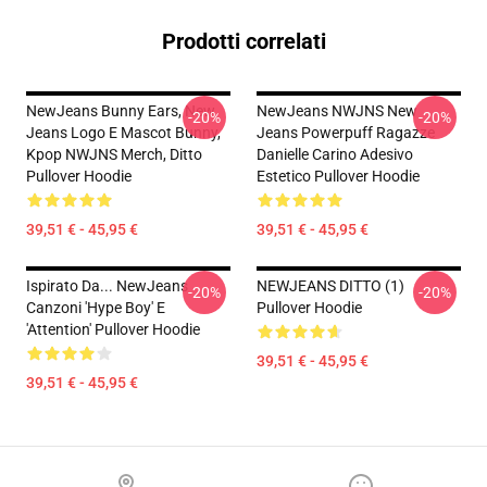
Prodotti correlati
NewJeans Bunny Ears, New
NewJeans NWJNS New
-20%
-20%
Jeans Logo E Mascot Bunny,
Jeans Powerpuff Ragazze
Kpop NWJNS Merch, Ditto
Danielle Carino Adesivo
Pullover Hoodie
Estetico Pullover Hoodie
39,51 € - 45,95 €
39,51 € - 45,95 €
Ispirato Da... NewJeans
NEWJEANS DITTO (1)
-20%
-20%
Canzoni 'Hype Boy' E
Pullover Hoodie
'Attention' Pullover Hoodie
39,51 € - 45,95 €
39,51 € - 45,95 €
Footer