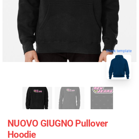
blank template
NUOVO GIUGNO Pullover
Hoodie