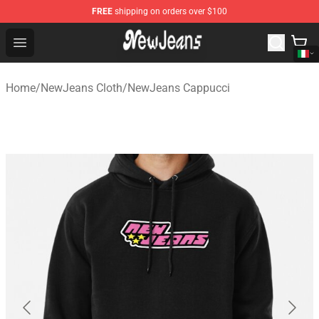
FREE
shipping on orders over $100
NewJeans Store - Official NewJeans Merchandise Shop
Open menu
Home
/
NewJeans Cloth
/
NewJeans Cappucci