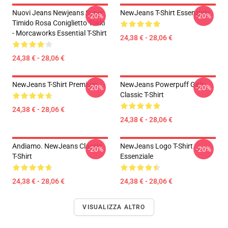
Nuovi Jeans Newjeans Super
NewJeans T-Shirt Essenziale
-20%
-20%
Timido Rosa Coniglietto Tokki
- Morcaworks Essential T-Shirt
24,38 € - 28,06 €
24,38 € - 28,06 €
NewJeans T-Shirt Premium
NewJeans Powerpuff Girls
-20%
-20%
Classic T-Shirt
24,38 € - 28,06 €
24,38 € - 28,06 €
Andiamo. NewJeans Classic
NewJeans Logo T-Shirt
-20%
-20%
T-Shirt
Essenziale
24,38 € - 28,06 €
24,38 € - 28,06 €
VISUALIZZA ALTRO