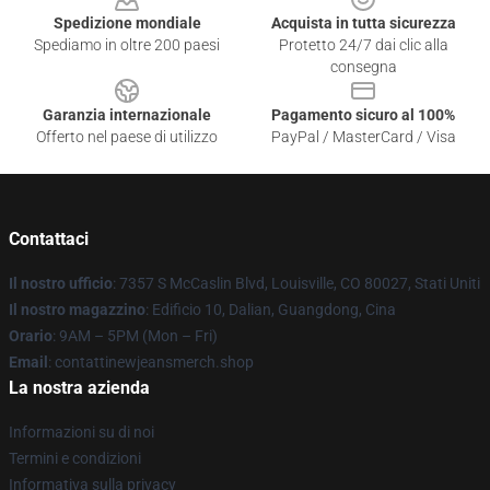
Spedizione mondiale
Acquista in tutta sicurezza
Spediamo in oltre 200 paesi
Protetto 24/7 dai clic alla
consegna
Garanzia internazionale
Pagamento sicuro al 100%
Offerto nel paese di utilizzo
PayPal / MasterCard / Visa
Contattaci
Il nostro ufficio
: 7357 S McCaslin Blvd, Louisville, CO 80027, Stati Uniti
Il nostro magazzino
: Edificio 10, Dalian, Guangdong, Cina
Orario
: 9AM – 5PM (Mon – Fri)
Email
: contattinewjeansmerch.shop
La nostra azienda
Informazioni su di noi
Termini e condizioni
Informativa sulla privacy